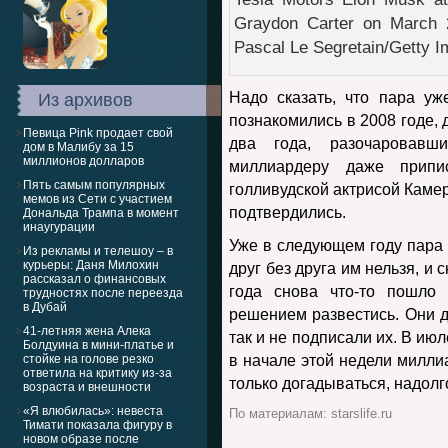
Graydon Carter on March 2
Pascal Le Segretain/Getty 
Надо сказать, что пара уж
Из архивов
познакомились в 2008 годе, 
Певица Pink продает свой
два года, разочаровавш
дом в Малибу за 15
миллионов долларов
миллиардеру даже припи
Пять самым популярных
голливудской актрисой Камеро
мемов из Сети с участием
подтвердились.
Дональда Трампа в момент
инаугурации
Уже в следующем году пара 
Из рекламы и телешоу – в
курьеры: Даня Милохин
друг без друга им нельзя, и 
рассказал о финансовых
года снова что-то пошло 
трудностях после переезда
в Дубай
решением развестись. Они 
41-летняя жена Алека
так и не подписали их. В июл
Болдуина в мини-платье и
стойке на голове резко
в начале этой недели милли
ответила на критику из-за
только догадываться, надолг
возраста и внешности
«Я влюбилась»: невеста
По материалам: starslife.ru
Тимати показала фигуру в
новом образе после