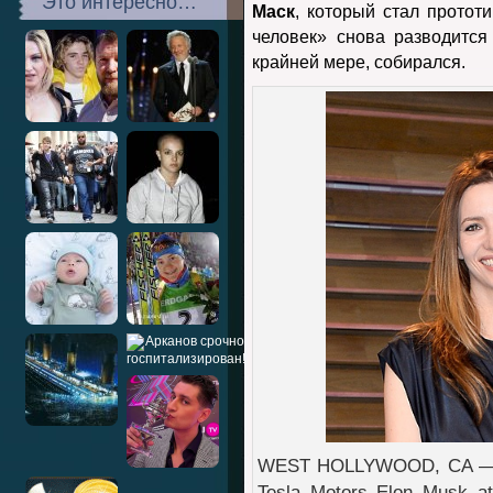
Это интересно…
Маск
, который стал прото
человек» снова разводитс
крайней мере, собирался.
WEST HOLLYWOOD, CA — MA
Tesla Motors Elon Musk at