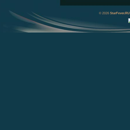
© 2026
StarFever.RU