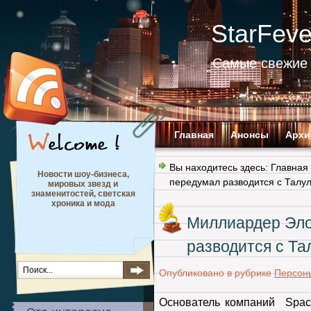
StarFev
Самые свежие 
Главная
Анонсы
Архи
Вы находитесь здесь:
Главная
Новости шоу-бизнеса,
передумал разводится с Талу
мировых звезд и
знаменитостей, светская
хроника и мода
Миллиардер Эло
разводится с Та
Опубликовано в рубрике
Персон
Основатель компаний Spa