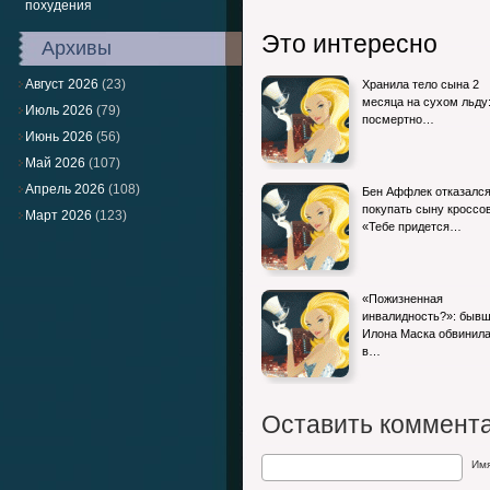
похудения
Это интересно
Архивы
Август 2026
(23)
Хранила тело сына 2
месяца на сухом льду
Июль 2026
(79)
посмертно…
Июнь 2026
(56)
Май 2026
(107)
Апрель 2026
(108)
Бен Аффлек отказалс
покупать сыну кроссов
Март 2026
(123)
«Тебе придется…
«Пожизненная
инвалидность?»: быв
Илона Маска обвинила
в…
Оставить коммент
Им