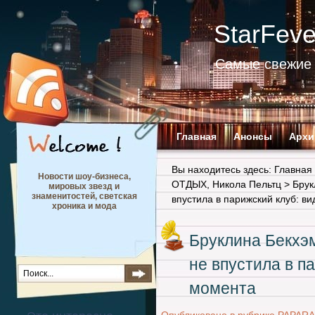
StarFev
Самые свежие 
Главная
Анонсы
Архи
Вы находитесь здесь:
Главная
Новости шоу-бизнеса,
ОТДЫХ
,
Никола Пельтц
> Брук
мировых звезд и
знаменитостей, светская
впустила в парижский клуб: в
хроника и мода
Бруклина Бекхэ
не впустила в п
момента