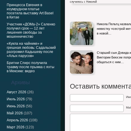
Принцесса Евгения в
изумрудном платье
посетила выставку Art Basel
в Китае
Новогодние фото Николы Пельтц и Брук
Участник «ДОМа-2» Саленко
Никола Пельтц назвал
Бекхэма всеръез…
получил срок — 12 лет
невестку «сестрой ме
лишения свободы за
в новой…
мошенничество
«Кукла на чайнике» и
грешная любовь: Садальский
разгромил Кадышеву после
Старший сын Дэвида 
«Алых парусов»
Виктории Бекхэм попр
общаться с ним…
Бритни Спирс получила
травму после прыжка с яхты
в Мексике: видео
Архивы
Оставить коммент
Август 2026
(26)
Им
Июль 2026
(79)
Июнь 2026
(56)
Mai
Май 2026
(107)
Апрель 2026
(108)
Март 2026
(123)