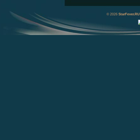
© 2026
StarFever.RU