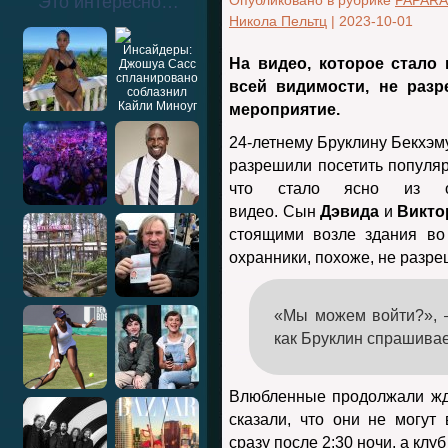
Это интересно…
Опубликовано в рубрике
PAPARA
Никола Пельтц
|
2023-10-01
На видео, которое стало 
всей видимости, не раз
мероприятие.
24-летнему Бруклину Бекхэму
разрешили посетить популяр
что стало ясно из оп
видео. Сын
Дэвида
и
Викто
стоящими возле здания во
охранники, похоже, не разре
«Мы можем войти?», 
как Бруклин спрашивае
Влюбленные продолжали жд
сказали, что они не могут
сразу после 2:30 ночи, а клуб