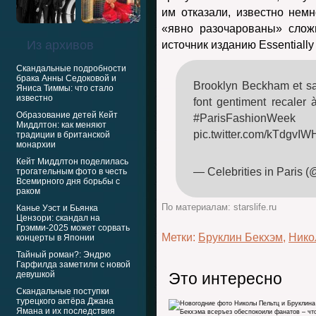
им отказали, известно нем
«явно разочарованы» слож
Из архивов
источник изданию Essentially 
Скандальные подробности
брака Анны Седоковой и
Brooklyn Beckham et sa
Яниса Тиммы: что стало
известно
font gentiment recaler à
Образование детей Кейт
#ParisFashionWe
Миддлтон: как меняют
pic.twitter.com/kTdgvI
традиции в британской
монархии
Кейт Миддлтон поделилась
— Celebrities in Paris 
трогательным фото в честь
Всемирного дня борьбы с
раком
По материалам: starslife.ru
Канье Уэст и Бьянка
Цензори: скандал на
Грэмми-2025 может сорвать
Метки:
Бруклин Бекхэм
,
Нико
концерты в Японии
Тайный роман?: Эндрю
Гарфилда заметили с новой
девушкой
Это интересно
Скандальные поступки
турецкого актёра Джана
Ямана и их последствия