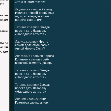
Это о многом говорит…
 лет —
Людмила
к записи
Развод
Йоалы с первой женой был
она не
адом, но впереди ждала
ловам
встреча с ангелом!
Татьяна
к записи
Звезды
просят дать Лазареву
льные
«Народного артиста»
Лариса
к записи
Что на
 на их
самом деле случилось с
Би на
Анной Николь Смит?
, где
Анастасия
к записи
Лариса
Копенкина считает себя
виновной в смерти дочери
Татьяна
к записи
Звезды
просят дать Лазареву
«Народного артиста»
Татьяна
к записи
Звезды
просят дать Лазареву
«Народного артиста»
Аноним
к записи
Анна
Плетнева сломала ногу