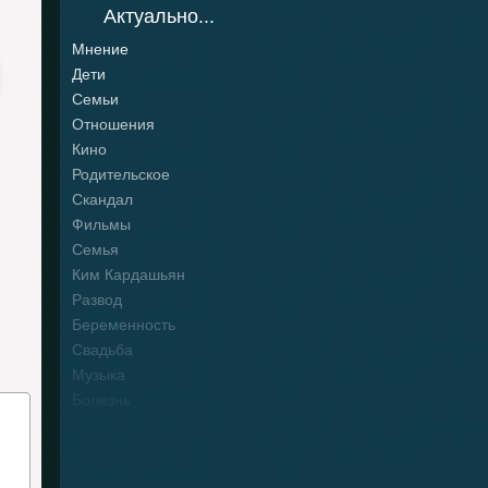
Актуально...
Мнение
Дети
Семьи
Отношения
Кино
Родительское
Скандал
Фильмы
Семья
Ким Кардашьян
Развод
Беременность
Свадьба
Музыка
Болезнь