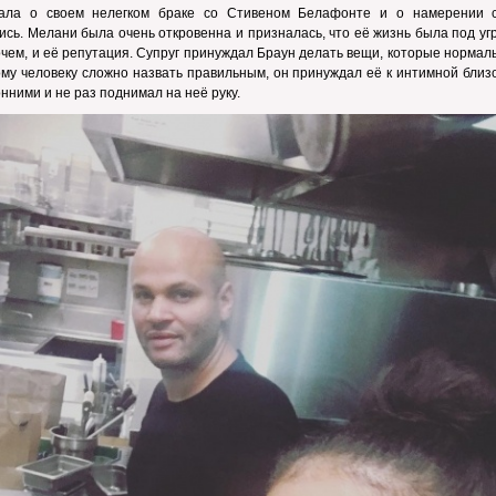
зала о своем нелегком браке со Стивеном Белафонте и о намерении 
ись. Мелани была очень откровенна и призналась, что её жизнь была под уг
очем, и её репутация. Супруг принуждал Браун делать вещи, которые нормал
му человеку сложно назвать правильным, он принуждал её к интимной близ
нними и не раз поднимал на неё руку.