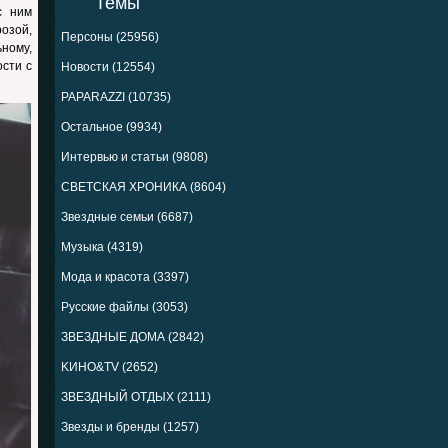
Темы
с ним
розой,
Персоны (25956)
ьному,
ости с
Новости (12554)
PAPARAZZI (10735)
Остальное (9934)
Интервью и статьи (9808)
СВЕТСКАЯ ХРОНИКА (8604)
Звездные семьи (6687)
Музыка (4319)
Мода и красота (3397)
Русские файлы (3053)
ЗВЕЗДНЫЕ ДОМА (2842)
KИНО&TV (2652)
ЗВЕЗДНЫЙ ОТДЫХ (2111)
Звезды и бренды (1257)