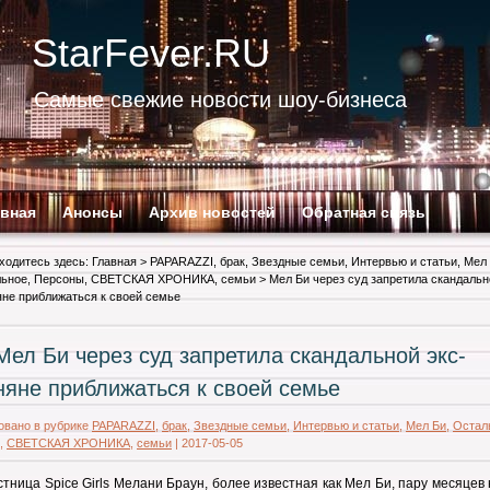
StarFever.RU
Самые свежие новости шоу-бизнеса
авная
Анонсы
Архив новостей
Обратная связь
ходитесь здесь:
Главная
>
PAPARAZZI
,
брак
,
Звездные семьи
,
Интервью и статьи
,
Мел
льное
,
Персоны
,
СВЕТСКАЯ ХРОНИКА
,
семьи
> Мел Би через суд запретила скандальн
яне приближаться к своей семье
Мел Би через суд запретила скандальной экс-
няне приближаться к своей семье
овано в рубрике
PAPARAZZI
,
брак
,
Звездные семьи
,
Интервью и статьи
,
Мел Би
,
Остал
,
СВЕТСКАЯ ХРОНИКА
,
семьи
|
2017-05-05
стница Spice Girls Мелани Браун, более известная как Мел Би, пару месяцев