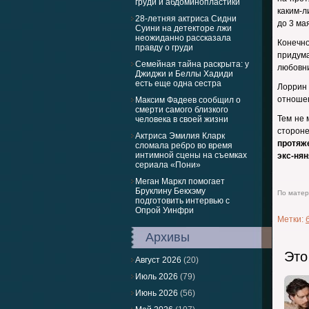
груди и абдоминопластики
каким-л
28-летняя актриса Сидни
до 3 ма
Суини на детекторе лжи
неожиданно рассказала
Конечно
правду о груди
придум
Семейная тайна раскрыта: у
любовни
Джиджи и Беллы Хадиди
есть еще одна сестра
Лоррин
отношен
Максим Фадеев сообщил о
смерти самого близкого
Тем не 
человека в своей жизни
стороне
Актриса Эмилия Кларк
протяж
сломала ребро во время
интимной сцены на съемках
экс-ня
сериала «Пони»
Меган Маркл помогает
Бруклину Бекхэму
По матери
подготовить интервью с
Опрой Уинфри
Метки:
Архивы
Это
Август 2026
(20)
Июль 2026
(79)
Июнь 2026
(56)