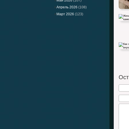
Май 2026
(107)
Апрель 2026
(108)
Март 2026
(123)
Жена П
через
Как от
счету 
Ост