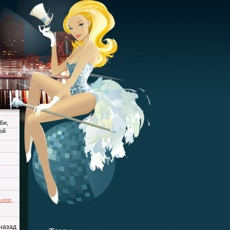
 Би
,
ой
ьное
,
 назад