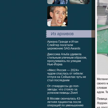
Из архивов
Ариана Гранде и Итан
Слейтер посетили
церемонию SAG Awards
Джессика Альба удивила
стильным уличным образом,
прогуливаясь по улицам
Нью-Йорка
«Мисс Россия — 2024»
чудом спаслась от гибели:
отпуск на Сейшелах чуть не
Мелани
стал последним
своего 
От стюардессы до поп-
словам
звезды: что стояло за
адом. Т
успехом певицы Zivert
В Москве скончалась 43-
Певица 
летняя пациентка после
Лоррин 
операций по уменьшению
на прот