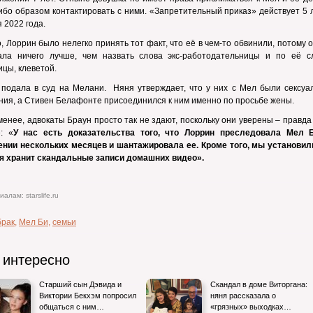
ибо образом контактировать с ними. «Запретительный приказ» действует 5
я 2022 года.
, Лоррин было нелегко принять тот факт, что её в чем-то обвинили, потому 
ала ничего лучше, чем назвать слова экс-работодательницы и по её с
цы, клеветой.
 подала в суд на Мелани. Няня утверждает, что у них с Мел были сексуа
ия, а Стивен Белафонте присоединился к ним именно по просьбе жены.
менее, адвокаты Браун просто так не здают, поскольку они уверены – правда
: «
У нас есть доказательства того, что Лоррин преследовала Мел 
ении нескольких месяцев и шантажировала ее. Кроме того, мы установили
ня хранит скандальные записи домашних видео».
алам: starslife.ru
брак
,
Мел Би
,
семьи
 интересно
Старший сын Дэвида и
Скандал в доме Виторгана:
Виктории Бекхэм попросил
няня рассказала о
общаться с ним…
«грязных» выходках…