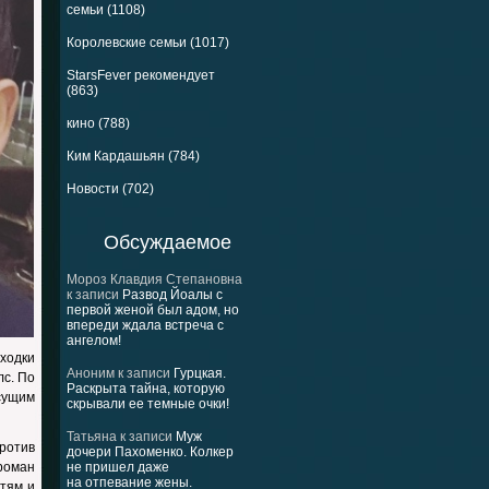
семьи (1108)
Королевские семьи (1017)
StarsFever рекомендует
(863)
кино (788)
Ким Кардашьян (784)
Новости (702)
Обсуждаемое
Мороз Клавдия Степановна
к записи
Развод Йоалы с
первой женой был адом, но
впереди ждала встреча с
ангелом!
ходки
Аноним
к записи
Гурцкая.
лс. По
Раскрыта тайна, которую
сущим
скрывали ее темные очки!
Татьяна
к записи
Муж
ротив
дочери Пахоменко. Колкер
 роман
не пришел даже
на отпевание жены.
тям и