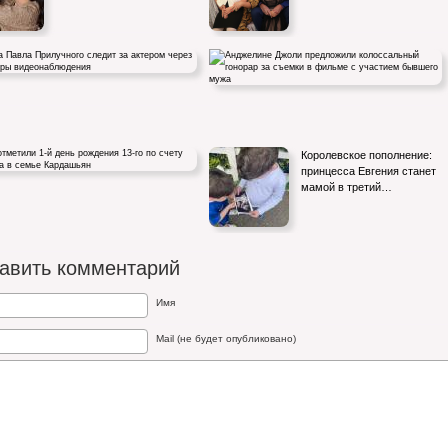
авла Прилучного следит за актером
Анджелине Джоли предложили колоссальный
Королевское пополнение:
 камеры…
гонорар за съемки в…
принцесса Евгения станет
мамой в третий…
метили 1-й день рождения 13-го по
внука в семье…
авить комментарий
Имя
Mail (не будет опубликовано)