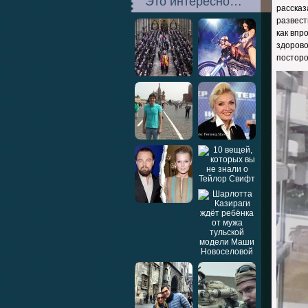
Это интересно…
расска
развест
как впр
здорово
посторо