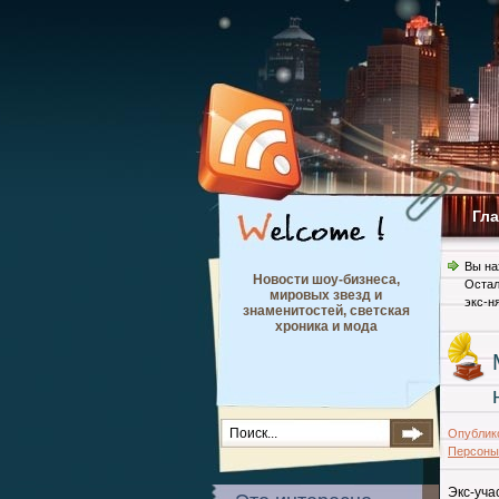
Гл
Вы на
Новости шоу-бизнеса,
Оста
мировых звезд и
экс-н
знаменитостей, светская
хроника и мода
Опублик
Персоны
Экс-уча