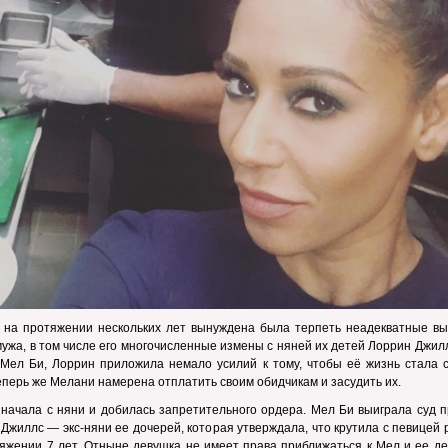
 на протяжении нескольких лет вынуждена была терпеть неадекватные вы
мужа, в том числе его многочисленные измены с няней их детей Лоррин Джил
 Мел Би, Лоррин приложила немало усилий к тому, чтобы её жизнь стала 
еперь же Мелани намерена отплатить своим обидчикам и засудить их.
начала с няни и добилась запретительного ордера. Мел Би выиграла суд п
Джиллс — экс-няни ее дочерей, которая утверждала, что крутила с певицей
яжении 7 лет. Отныне девушка не имеет права приближаться к Мел и ее де