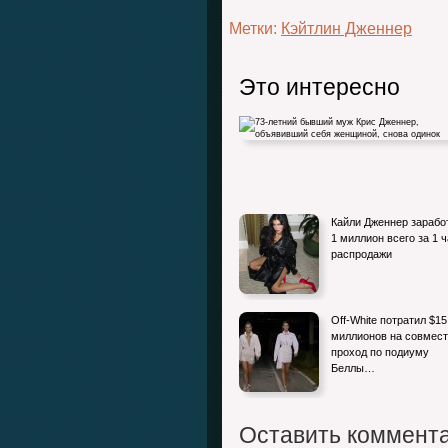
Метки:
Кэйтлин Дженнер
Это интересно
73-летний бывший муж Крис Дженнер,
Кайли Дженнер зарабо
объявивший себя женщиной, снова…
1 миллион всего за 1 
распродажи
Off-White потратил $15
миллионов на совмес
проход по подиуму
Беллы…
Оставить коммент