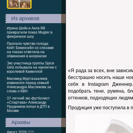
Из архивов
Ирина Шейк и Анок Яй
превратили показ Mugler в
фееричное шоу
Пропало чувство голода:
Кейт Бекинсейл со слезами
на глазах ответила на
обвинения в анорексии
Экс-участница группы Spice
Girls побывала на чаепитии с
«Я рада за всех, вне зависим
королевой Камиллой
бесстрашно носить наши нов
Магомед Муртазаалиев
извинился перед семьей
себя в Instagram Дженне
Александра Маслякова за
подобрать тени, румяна, б
слова о КВН
оттенков, подходящих людям
37-летний экс-футболист
«Спартака» Александр
Прудников попал в ДТП в
Продукция уже поступила в 
Москве
Архивы
Август 2026
(22)