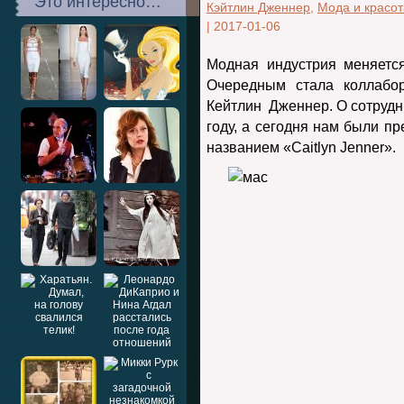
Это интересно…
Кэйтлин Дженнер
,
Мода и красот
|
2017-01-06
Модная индустрия меняетс
Очередным стала коллабор
Кейтлин Дженнер. О сотруд
году, а сегодня нам были п
названием «Caitlyn Jenner».