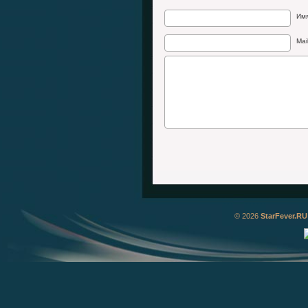
Им
Mai
© 2026
StarFever.RU