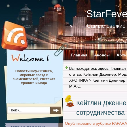
StarFev
Самые свежие 
Главная
Анонсы
Архи
Вы находитесь здесь:
Главная
Новости шоу-бизнеса,
статьи
,
Кэйтлин Дженнер
,
Мода
мировых звезд и
знаменитостей, светская
ХРОНИКА
> Кейтлин Дженнер п
хроника и мода
М.А.С.
Кейтлин Дженне
сотрудничества 
Опубликовано в рубрике
PAPARA