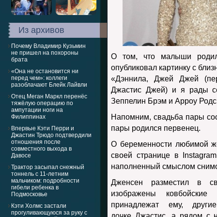
Из архивов
Почему Владимир Кузьмин
не пришел на похороны
О том, что малыши родили
брата
опубликовал картинку с близ
«Она не остановится ни
перед чем»: коллеги
«Дэннила, Джей Джей (пе
разоблачают Блейк Лайвли
Джастис Джей) и я рады с
Отец Меган Маркл перенёс
Зеппелин Брэм и Арроу Родс
тяжёлую операцию по
ампутации ноги на
Напомним, свадьба пары сост
Филиппинах
пары родился первенец.
Впервые Кэти Перри и
Джастин Трюдо подтвердили
отношения после
О беременности любимой ж
совместного выхода в
своей странице в Instagra
Давосе
наполненный смыслом снимо
Трактор засыпал снежный
тоннель с 11-летним
мальчиком: подробности
Дженсен разместил в св
гибели ребенка в
изображены ковбойские
Подмосковье
принадлежат ему, дру
Кэти Холмс застали
прогуливающуюся за руку с
дочке Джастис, а рядом с 