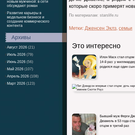
новым мужчиной: в сети
обсуждают роман
которые скоро примерят нов
Развитие карьеры в
По материалам: starslife.ru
модельном бизнесе и
создание коммерческого
контента
Метки:
Дженсен Эклз
,
семьи
Архивы
Это интересно
Август 2026
(21)
Июль 2026
(79)
Илон Маск стал отцом
Июнь 2026
(56)
14-й раз: у миллиарде
родился еще один сын
Май 2026
(107)
Апрель 2026
(108)
Март 2026
(123)
Пит Дэвидсон впервые стал отцом: дочь
Бывший муж Ферги Д
нарекли именем Скотти Роуз
Дюамель в 53 года ста
отцом в третий раз