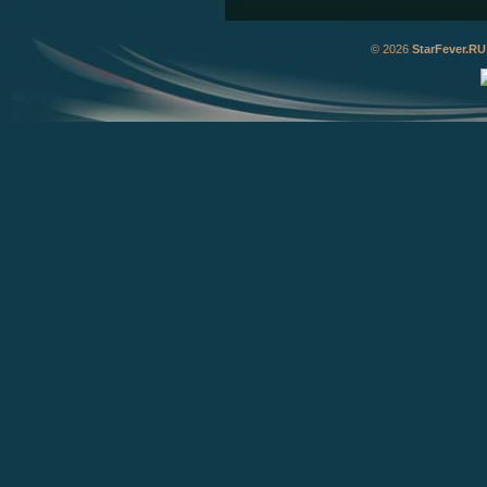
© 2026
StarFever.RU