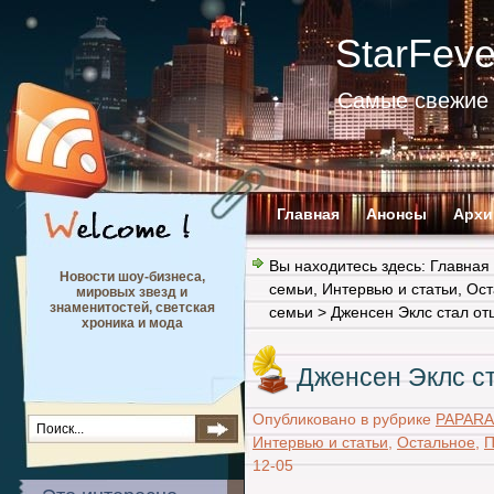
StarFev
Самые свежие 
Главная
Анонсы
Архи
Вы находитесь здесь:
Главная
Новости шоу-бизнеса,
семьи
,
Интервью и статьи
,
Ост
мировых звезд и
знаменитостей, светская
семьи
> Дженсен Эклс стал от
хроника и мода
Дженсен Эклс с
Опубликовано в рубрике
PAPARA
Интервью и статьи
,
Остальное
,
П
12-05