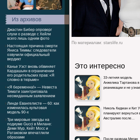
Из архивов
Джастин Бибер опроверг
слухи о разводе с Хейли
всего лишь одним фото
По материалам: starslife.ru
Настоящая причина смерти
Яниса Тиммы: следователи
озвучили официальный
вердикт
Это интересно
Канье Уэст вновь обвиняет
Кардашьян в ограничении
его родительских прав: «Я
33-летняя модель
словно в тюрьме»
Анжелика Тартанова в
«Я беременна!» — Невеста
реанимации и не узна
Тимати заинтриговала
неожиданным заявлением
Линде Евангелисте — 60: как
изменилась культовая
Николь Кидман и Кит 
модель 90-х
планируют вернуться 
Австралию после…
Три мировые звезды на
подиуме Gucci в Милане:
Деми Мур, Кейт Мосс и
Ратаковски впечатлили
образами
После развода Меган