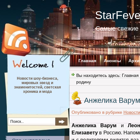
StarFev
Самые свежие 
Главная
Анонсы
Архи
Вы находитесь здесь:
Главная
Новости шоу-бизнеса,
родину
мировых звезд и
знаменитостей, светская
хроника и мода
Анжелика Варум 
Опубликовано в рубрике
Новост
Анжелика Варум
и
Лео
Елизавету
в Россию. Напомн
и с родителями видится раз