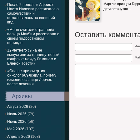
Маркл с принцем Гарр
После 2 недель в Африке:
Настя Ивлеева рассказала о
дети останутся…
самочувствии и
пожаловалась на внешний
вид
«Меня считали странной»:
Оставить коммент
певица МакSим рассказала о
своем подростковом
периоде
Им
12-летнего сына не
выпустили за границу: новый
Mai
конфликт между Романом и
Еленой Товстик
«Она не при смерти»:
онколог объяснила, почему
изменилось лицо Лерчек
после лечения
Архивы
Август 2026
(20)
Июль 2026
(79)
Июнь 2026
(56)
Май 2026
(107)
Апрель 2026
(108)