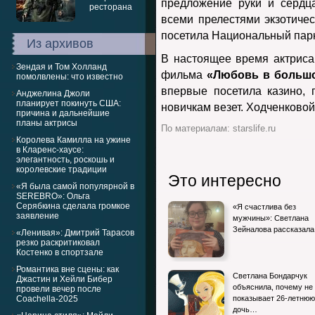
предложение руки и сердц
всеми прелестями экзотичес
посетила Национальный парк
Из архивов
В настоящее время актриса 
Зендая и Том Холланд
фильма
«Любовь в больш
помолвлены: что известно
впервые посетила казино, 
Анджелина Джоли
планирует покинуть США:
новичкам везет. Ходченковой
причина и дальнейшие
планы актрисы
По материалам: starslife.ru
Королева Камилла на ужине
в Кларенс-хаусе:
элегантность, роскошь и
королевские традиции
Это интересно
«Я была самой популярной в
SEREBRO»: Ольга
Серябкина сделала громкое
«Я счастлива без
заявление
мужчины»: Светлана
Зейналова рассказал
«Ленивая»: Дмитрий Тарасов
резко раскритиковал
Костенко в спортзале
Романтика вне сцены: как
Светлана Бондарчук
Джастин и Хейли Бибер
объяснила, почему не
провели вечер после
Coachella-2025
показывает 26-летнюю
дочь…