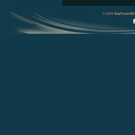
© 2026
StarFever.RU