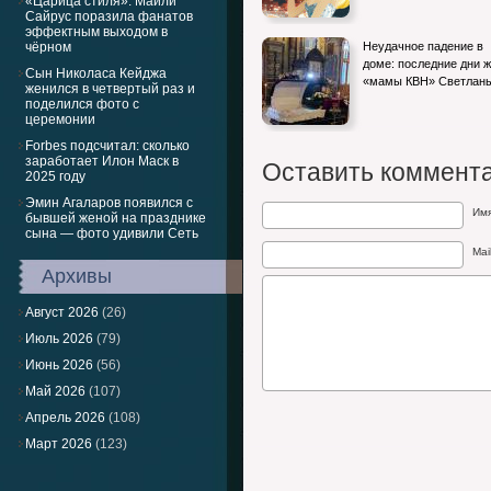
«Царица стиля»: Майли
Сайрус поразила фанатов
эффектным выходом в
чёрном
Неудачное падение в
доме: последние дни 
Сын Николаса Кейджа
«мамы КВН» Светлан
женился в четвертый раз и
поделился фото с
церемонии
Forbes подсчитал: сколько
заработает Илон Маск в
Оставить коммент
2025 году
Эмин Агаларов появился с
Им
бывшей женой на празднике
сына — фото удивили Сеть
Mai
Архивы
Август 2026
(26)
Июль 2026
(79)
Июнь 2026
(56)
Май 2026
(107)
Апрель 2026
(108)
Март 2026
(123)