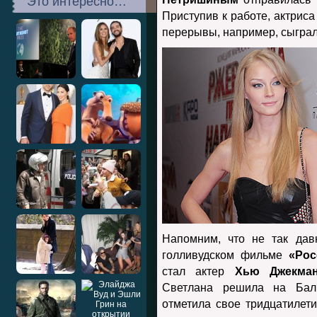
Это интересно…
Приступив к работе, актрис
перерывы, например, сыграл
Напомним, что не так дав
голливудском фильме
«Рос
стал актер
Хью Джекма
Светлана решила на Бал
отметила свое тридцатилети