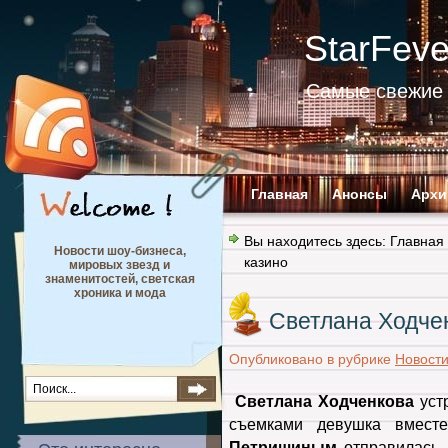
StarFev
Самые свежие 
Главная
Анонсы
Архи
Вы находитесь здесь:
Главная
Новости шоу-бизнеса,
казино
мировых звезд и
знаменитостей, светская
хроника и мода
Светлана Ходчен
Опубликовано в рубрике
Новост
Светлана Ходченкова
уст
съемками девушка вмес
Петришиным
отправилась 