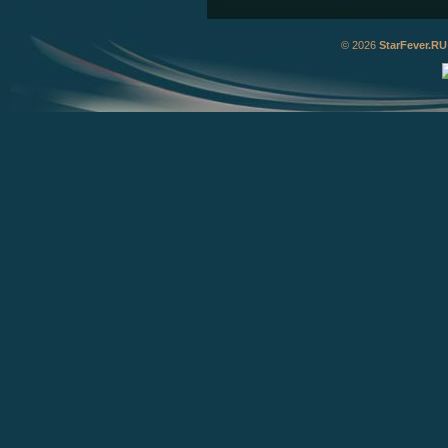
© 2026
StarFever.RU