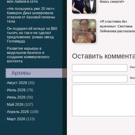
млн лайков в сети
боюсь смерти!»
«Не пользуюсь уже 20 лет»:
Камерон Диаз шокировала
отказом от базовой гигиены
тела
«Я счастлива без
мужчины»: Светлана
Он подарил ей кольцо за $60
Зейналова рассказал
тысяч, но так и не сделал
предложение: роман звезд
Голливуда
Развитие карьеры в
модельном бизнесе и
Оставить коммент
создание коммерческого
контента
Им
Архивы
Mai
Август 2026
(20)
Июль 2026
(79)
Июнь 2026
(56)
Май 2026
(107)
Апрель 2026
(108)
Март 2026
(123)