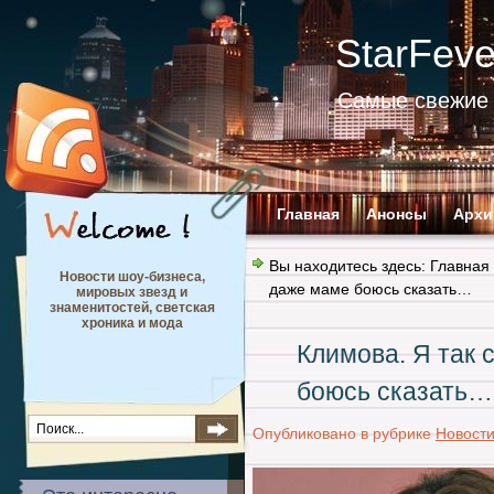
StarFev
Самые свежие 
Главная
Анонсы
Архи
Вы находитесь здесь:
Главная
Новости шоу-бизнеса,
даже маме боюсь сказать…
мировых звезд и
знаменитостей, светская
хроника и мода
Климова. Я так 
боюсь сказать…
Опубликовано в рубрике
Новост