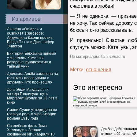
счастлива в любви!
— Я не одинока, — признае
Из архивов
не хочу. Так сейчас дорожу
Лишена «Оскара» и
боюсь что-то рассказывать.
обвиняет в заговоре:
Анджелина Джоли против
И правильно! Счастье люб
Брэда Питта и Дженнифер
Энистон
спугнуть можно. Катя, увы, э
Виктория Бекхэм на приеме
По материалам: taini-zvezd.ru
у королевы Камиллы:
реверанс, рукопожатие и
тайный ужин
Метки:
отношения
Джессика Альба замечена на
костылях после ужина с
друзьями: что произошло
Это интересно
Дочь Энди МакДауэлл и
звезда Голливуда: путь
Маргарет Куолли за 12 лет в
кино
Сидни Суини утверждена на
главную роль в экранизации
романа 1913 года
Свадебные фото Тома
После перелома ноги: Екатерина Климов
Дик Ван Дайк готовитс
Холланда и Зендаи,
бывшим мужем Гелой Месхи
отметить 99-летие: «Я
созданные ИИ, набрали 10