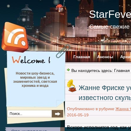
StarFev
Самые свежие 
Главная
Анонсы
Архи
Вы находитесь здесь:
Главная
Новости шоу-бизнеса,
мировых звезд и
знаменитостей, светская
хроника и мода
Жанне Фриске у
известного скул
Опубликовано в рубрике
Жанна 
2016-05-19
Вскоре исполнится год, как 