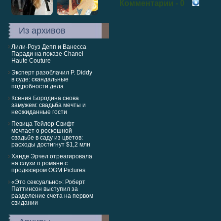
Комментарии
- 0
Из архивов
Лили-Роуз Депп и Ванесса
Паради на показе Chanel
Haute Couture
Эксперт разоблачил P. Diddy
в суде: скандальные
подробности дела
Ксения Бородина снова
замужем: свадьба мечты и
неожиданные гости
Певица Тейлор Свифт
мечтает о роскошной
свадьбе в саду из цветов:
расходы достигнут $1,2 млн
Ханде Эрчел отреагировала
на слухи о романе с
продюсером OGM Pictures
«Это сексуально»: Роберт
Паттинсон выступил за
разделение счета на первом
свидании