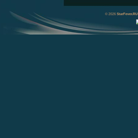
© 2026
StarFever.RU