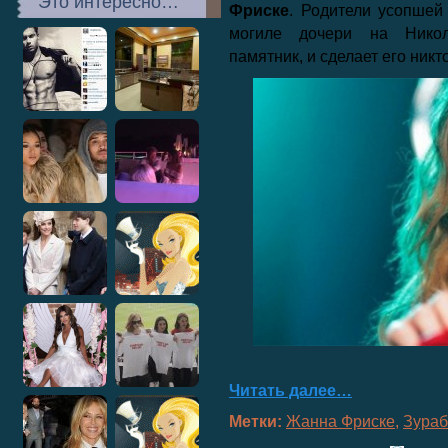
Это интересно…
Фриске
. Родители усопшей
могиле дочери на Никол
памятник, и сделает его никт
Читать далее…
Метки:
Жанна Фриске
,
Зураб