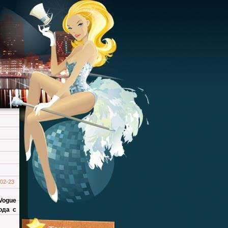
02-23
Vogue
ода с