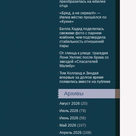
преобразилась на юбилее
отца
«Бред, а не сериал!» —
Ивлев жёстко прошёлся по
«Кухне»
Белла Хадид поделилась
свежими фото с парнем-
ковбоем, чем подтвердила
стабильность отношений
пары
От глянца к улице: трагедия
Лони Уиллис после брака со
звездой «Спасателей
Малибу»
Том Холланд и Зендая
впервые за долгое время
появились вместе на публике
Архивы
Август 2026
(20)
Июль 2026
(79)
Июнь 2026
(56)
Май 2026
(107)
Апрель 2026
(108)