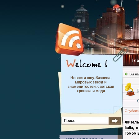
Гл
Вы на
Новости шоу-бизнеса,
мировых звезд и
знаменитостей, светская
хроника и мода
Опублик
Жизель
Italia
Томом 