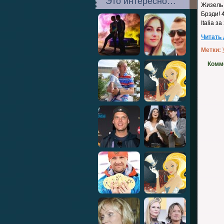
Это интересно…
Жизель
Брэди! 
Italia 
Читать
Метки:
Комм