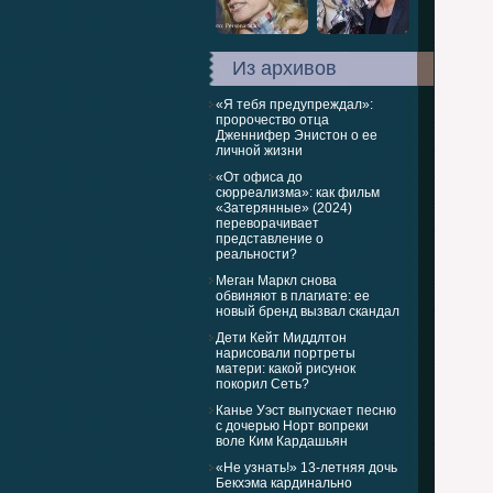
Из архивов
«Я тебя предупреждал»:
пророчество отца
Дженнифер Энистон о ее
личной жизни
«От офиса до
сюрреализма»: как фильм
«Затерянные» (2024)
переворачивает
представление о
реальности?
Меган Маркл снова
обвиняют в плагиате: ее
новый бренд вызвал скандал
Дети Кейт Миддлтон
нарисовали портреты
матери: какой рисунок
покорил Сеть?
Канье Уэст выпускает песню
с дочерью Норт вопреки
воле Ким Кардашьян
«Не узнать!» 13-летняя дочь
Бекхэма кардинально