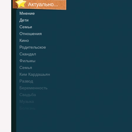
Актуально...
Мнение
Дети
Семьи
Отношения
Кино
Родительское
Скандал
Фильмы
Семья
Ким Кардашьян
Развод
Беременность
Свадьба
Музыка
Болезнь