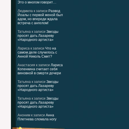
Это о многом говорит…
Людмила
к записи
Развод
Йоалы с первой женой был
адом, но впереди ждала
встреча с ангелом!
Татьяна
к записи
Звезды
просят дать Лазареву
«Народного артиста»
Лариса
к записи
Что на
самом деле случилось с
Анной Николь Смит?
Анастасия
к записи
Лариса
Копенкина считает себя
виновной в смерти дочери
Татьяна
к записи
Звезды
просят дать Лазареву
«Народного артиста»
Татьяна
к записи
Звезды
просят дать Лазареву
«Народного артиста»
Аноним
к записи
Анна
Плетнева сломала ногу