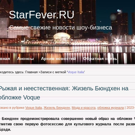
StarFever.RU
Самые свежие новости шоу-бизнеса
авная
Анонсы
Архив новостей
Обратная связь
ходитесь здесь:
Главная
>Записи с меткой ‘
Voque Italia
’
Рыжая и неестественная: Жизель Бюндхен на
обложке Voque
овано в рубрике
Voque Italia
,
Жизель Бюндхен
,
Мода и красота
,
обложка журнала
|
2023-
 Бюндхен продемонстрировала совершенно новый образ на обложке 
, отметив свою первую фотосессию для культового журнала после разв
Брэди.