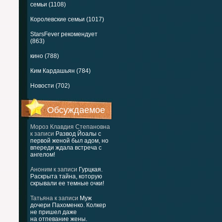
семьи (1108)
Королевские семьи (1017)
StarsFever рекомендует
(863)
кино (788)
Ким Кардашьян (784)
Новости (702)
Обсуждаемое
Мороз Клавдия Степановна
к записи
Развод Йоалы с
первой женой был адом, но
впереди ждала встреча с
ангелом!
Аноним
к записи
Гурцкая.
Раскрыта тайна, которую
скрывали ее темные очки!
Татьяна
к записи
Муж
дочери Пахоменко. Колкер
не пришел даже
на отпевание жены.