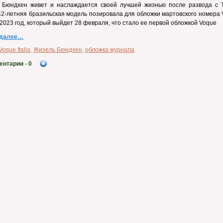
 Бюндхен живет и наслаждается своей лучшей жизнью после развода с 
42-летняя бразильская модель позировала для обложки мартовского номера
за 2023 год, который выйдет 28 февраля, что стало ее первой обложкой Voque
 далее…
Voque Italia
,
Жизель Бюндхен
,
обложка журнала
ентарии
- 0