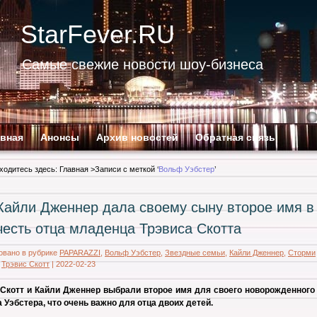
StarFever.RU
Самые свежие новости шоу-бизнеса
авная
Анонсы
Архив новостей
Обратная связь
ходитесь здесь:
Главная
>Записи с меткой ‘
Вольф Уэбстер
’
Кайли Дженнер дала своему сыну второе имя в
честь отца младенца Трэвиса Скотта
овано в рубрике
PAPARAZZI
,
Вольф Уэбстер
,
Звездные семьи
,
Кайли Дженнер
,
Сторми
,
Трэвис Скотт
|
2022-02-23
 Скотт и Кайли Дженнер выбрали второе имя для своего новорожденного
Уэбстера, что очень важно для отца двоих детей.