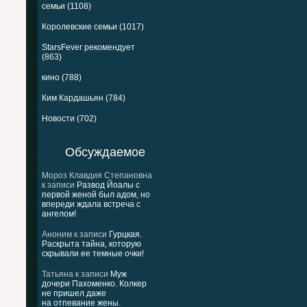
семьи (1108)
Королевские семьи (1017)
StarsFever рекомендует
(863)
кино (788)
Ким Кардашьян (784)
Новости (702)
Обсуждаемое
Мороз Клавдия Степановна
к записи
Развод Йоалы с
первой женой был адом, но
впереди ждала встреча с
ангелом!
Аноним
к записи
Гурцкая.
Раскрыта тайна, которую
скрывали ее темные очки!
Татьяна
к записи
Муж
дочери Пахоменко. Колкер
не пришел даже
на отпевание жены.