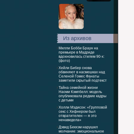
Из архивов
Милли Бобби Браун на
премьере в Мадриде
вдохновилась стилем 90-х:
(фото)
Хейли Бибер снова
обвиняют в насмешках над
Селеной Гомес Фанаты
заметили скрытый подтекст
Тайна семейной жизни
Наоми Кэмпбелл: модель
опубликовала редкие кадры
с детьми
Холли Мэдисон: «Групповой
секс с Хефнером был
отвратителен — я это
ненавидела»
Дэвид Бекхэм нарушил
молчание: эмоциональное