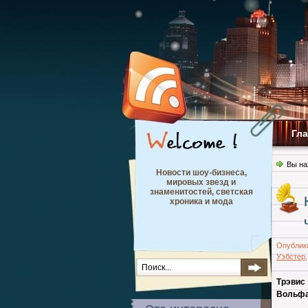
Гл
Вы на
Новости шоу-бизнеса,
мировых звезд и
знаменитостей, светская
хроника и мода
Опублик
Уэбстер
Трэвис
Вольфа 