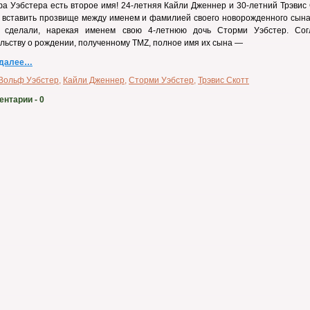
а Уэбстера есть второе имя! 24-летняя Кайли Дженнер и 30-летний Трэвис
вставить прозвище между именем и фамилией своего новорожденного сына,
 сделали, нарекая именем свою 4-летнюю дочь Сторми Уэбстер. Сог
льству о рождении, полученному TMZ, полное имя их сына —
 далее…
Вольф Уэбстер
,
Кайли Дженнер
,
Сторми Уэбстер
,
Трэвис Скотт
ентарии
- 0