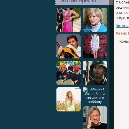
Это интересно…
У Вольф
решили 
они не
свидете
Читать
Метки:
Комм