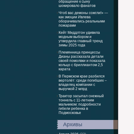
обращение к сыну
шокировало фанатов
Чтоб вас демоны сожгли!» —
как эмоции Ивлева
оборачивались реальными
пожарами
Кейт Миддлтон удивила
модным выбором и
утвердила главный тренд
зимы 2025 года
Племянница принцессы
Дианы рассказала детали
своей помолвки и показала
кольцо с бриллиантом 2,5
карата
В Пермском крае разбился
вертолёт: среди погибших –
владелец компании с
выручкой 2 млрд
Трактор засыпал снежный
тоннель с 11-летним
мальчиком: подробности
гибели ребенка в
Подмосковье
Архивы