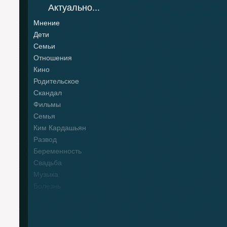
Актуально...
Мнение
Дети
Семьи
Отношения
Кино
Родительское
Скандал
Фильмы
Семья
Ким Кардашьян
Развод
Беременность
Свадьба
Музыка
Болезнь