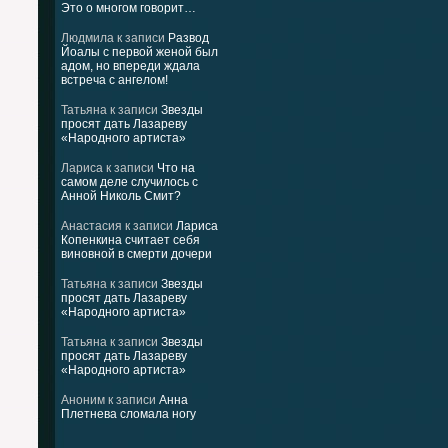
Это о многом говорит…
Людмила
к записи
Развод
Йоалы с первой женой был
адом, но впереди ждала
встреча с ангелом!
Татьяна
к записи
Звезды
просят дать Лазареву
«Народного артиста»
Лариса
к записи
Что на
самом деле случилось с
Анной Николь Смит?
Анастасия
к записи
Лариса
Копенкина считает себя
виновной в смерти дочери
Татьяна
к записи
Звезды
просят дать Лазареву
«Народного артиста»
Татьяна
к записи
Звезды
просят дать Лазареву
«Народного артиста»
Аноним
к записи
Анна
Плетнева сломала ногу