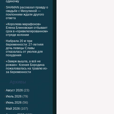
одиночку
SHAMAN рассказал правду о
свадьбе с Мизулиной —
поклонники ждали другого
ответа
«Королева марафонов»
Елена Блиновская отбывает
срок в «привилегированном»
отряде колонии
Набрала 20 кг при
беременности: 27-летняя
дочь певицы Славы
отказалась от уколов для
похудения
«Замуж вышла, а всё не
рожаю»: Ксения Бородина
пожаловалась на травлю из-
за беременности
Архивы
Август 2026
(23)
Июль 2026
(79)
Июнь 2026
(56)
Май 2026
(107)