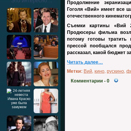
Это интересно…
Продолжение экранизац
Гоголя «Вий» имеет все 
отечественного кинематог
Съемки картины «Вий 2
Продюсеры фильма возла
потому готовы тратить
прессой пообщался прод
рассказал, какой бюджет з
Читать далее…
Метки:
Вий
,
кино
,
рускино
,
ф
Комментарии
- 0