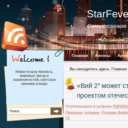
StarFev
Самые свежие 
Главная
Анонсы
Архи
Вы находитесь здесь:
Главная
Новости шоу-бизнеса,
мировых звезд и
знаменитостей, светская
хроника и мода
«Вий 2″ может с
проектом отече
Опубликовано в рубрике
PAPARA
Персоны
,
рускино
,
Русские фай
25