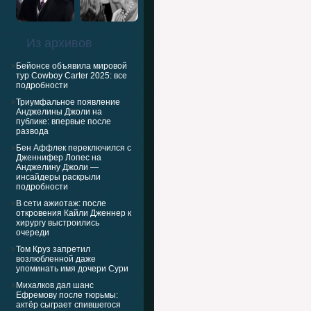
Из архивов
Бейонсе объявила мировой
тур Cowboy Carter 2025: все
подробности
Триумфальное появление
Анджелины Джоли на
публике: впервые после
развода
Бен Аффлек переключился с
Дженнифер Лопес на
Анджелину Джоли —
инсайдеры раскрыли
подробности
В сети ажиотаж: после
откровения Кайли Дженнер к
хирургу выстроились
очереди
Том Круз запретил
возлюбленной даже
упоминать имя дочери Сури
Михалков дал шанс
Ефремову после тюрьмы:
актёр сыграет спившегося