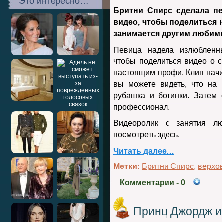
Это интересно…
Бритни Спирс сделала п
видео, чтобы поделиться 
занимается другим любимы
Певица надела излюбленны
чтобы поделиться видео о 
настоящим профи. Клип начин
вы можете видеть, что на
рубашка и ботинки. Затем 
профессионал.
Видеоролик с занятия л
посмотреть здесь.
Читать далее…
Метки:
Бритни Спирс
,
верхо
Комментарии
- 0
Принц Джордж и