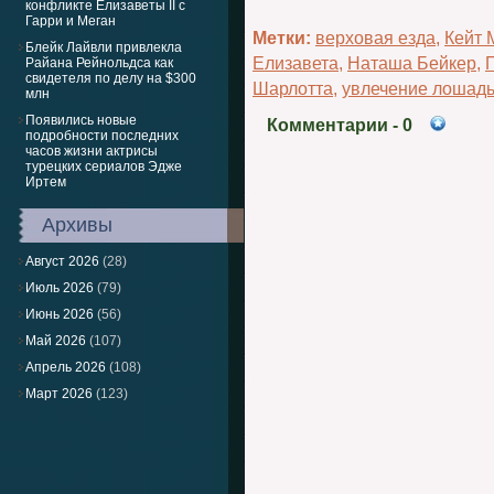
конфликте Елизаветы II с
Гарри и Меган
Метки:
верховая езда
,
Кейт 
Блейк Лайвли привлекла
Елизавета
,
Наташа Бейкер
,
Райана Рейнольдса как
свидетеля по делу на $300
Шарлотта
,
увлечение лошад
млн
Появились новые
Комментарии
- 0
подробности последних
часов жизни актрисы
турецких сериалов Эдже
Иртем
Архивы
Август 2026
(28)
Июль 2026
(79)
Июнь 2026
(56)
Май 2026
(107)
Апрель 2026
(108)
Март 2026
(123)