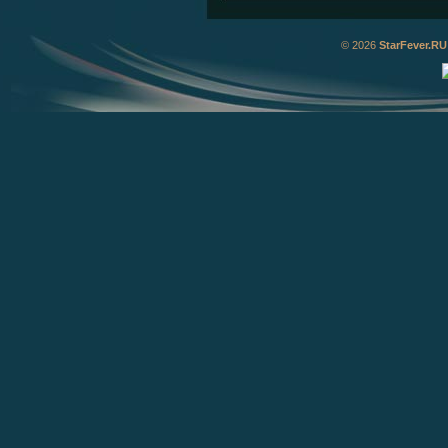
© 2026
StarFever.RU