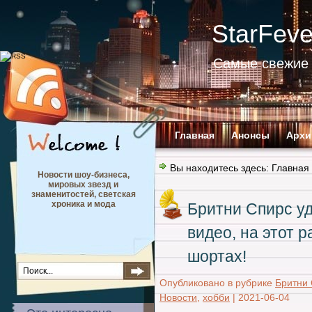
StarFev
Самые свежие 
Главная
Анонсы
Архи
Вы находитесь здесь:
Главная
Новости шоу-бизнеса,
мировых звезд и
знаменитостей, светская
хроника и мода
Бритни Спирс у
видео, на этот р
шортах!
Опубликовано в рубрике
Бритни
Новости
,
хобби
|
2021-06-04