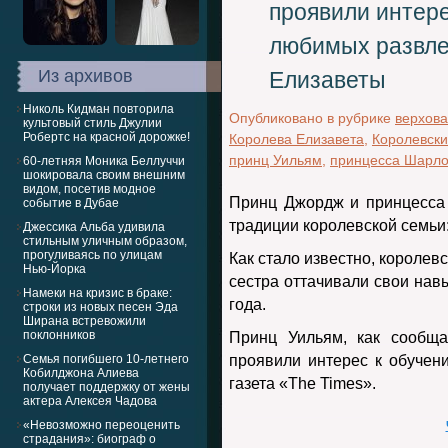
проявили интере
любимых развле
Из архивов
Елизаветы
Николь Кидман повторила
Опубликовано в рубрике
верхова
культовый стиль Джулии
Робертс на красной дорожке!
Королева Елизавета
,
Королевски
принц Уильям
,
принцесса Шарло
60-летняя Моника Беллуччи
шокировала своим внешним
видом, посетив модное
Принц Джордж и принцесса
событие в Дубае
традиции королевской семьи:
Джессика Альба удивила
стильным уличным образом,
прогуливаясь по улицам
Как стало известно, королевс
Нью-Йорка
сестра оттачивали свои нав
Намеки на кризис в браке:
года.
строки из новых песен Эда
Ширана встревожили
поклонников
Принц Уильям, как сообща
Семья погибшего 10-летнего
проявили интерес к обучен
Кобилджона Алиева
газета «The Times».
получает поддержку от жены
актера Алексея Чадова
«Невозможно переоценить
страдания»: биограф о