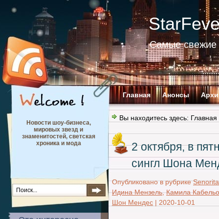
StarFev
Самые свежие 
Главная
Анонсы
Архи
Вы находитесь здесь:
Главная
Новости шоу-бизнеса,
мировых звезд и
знаменитостей, светская
хроника и мода
2 октября, в пя
сингл Шона Мен
Опубликовано в рубрике
Senorita
Идина Мензель
,
Камила Кабель
Шон Мендес
|
2020-10-01