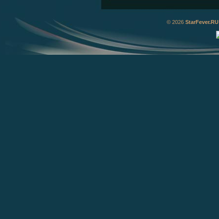
© 2026
StarFever.RU