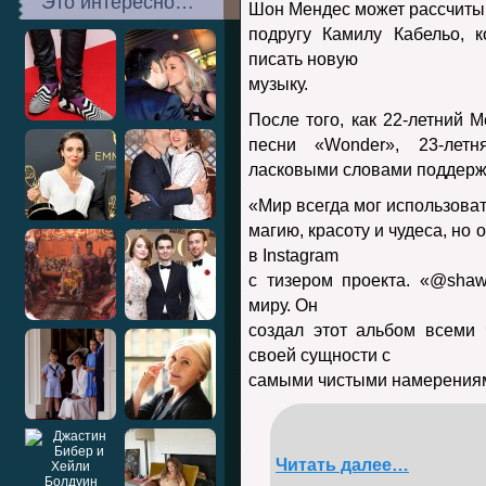
Это интересно…
Шон Мендес может рассчиты
подругу Камилу Кабельо, к
писать новую
музыку.
После того, как 22-летний 
песни «Wonder», 23-летн
ласковыми словами поддержк
«Мир всегда мог использова
магию, красоту и чудеса, но
в Instagram
с тизером проекта. «@sha
миру. Он
создал этот альбом всеми 
своей сущности с
самыми чистыми намерения
Читать далее…