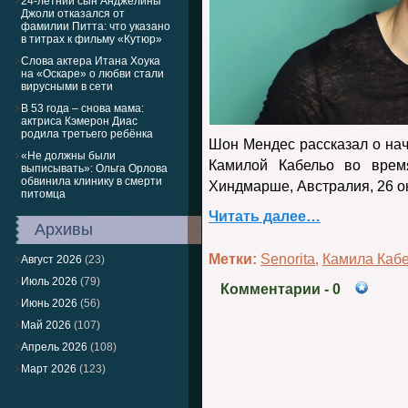
24-летний сын Анджелины
Джоли отказался от
фамилии Питта: что указано
в титрах к фильму «Кутюр»
Слова актера Итана Хоука
на «Оскаре» о любви стали
вирусными в сети
В 53 года – снова мама:
актриса Кэмерон Диас
родила третьего ребёнка
Шон Мендес рассказал о нач
«Не должны были
Камилой Кабельо во врем
выписывать»: Ольга Орлова
обвинила клинику в смерти
Хиндмарше, Австралия, 26 о
питомца
Читать далее…
Архивы
Метки:
Senorita
,
Камила Каб
Август 2026
(23)
Июль 2026
(79)
Комментарии
- 0
Июнь 2026
(56)
Май 2026
(107)
Апрель 2026
(108)
Март 2026
(123)