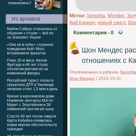
Метки:
Senorita
,
Wonder
,
Зол
Из архивов
Кей Кэннон
,
новый сингл
,
Шо
Майли Сайрус отказалась от
Комментарии
- 0
общения с отцом — всё из-
за Элизабет Херли
«Она не в себе»: странное
Шон Мендес рас
поведение Кейт Мосс
встревожило фанатов
отношениях с К
Плюс 20 кг веса: Нелли
Фуртадо в 46 лет стала
объектом критики из-за
Опубликовано в рубрике
Senorita
изменений фигуры
Шон Мендес
|
2019-10-31
Российский турист попал в
серьёзное ДТП в Таиланде:
лечение стоит 1,5 млн в день
Кризис в королевском доме
Норвегии: контакты Мэтте-
Марит с Эпштейном и 38
обвинений против её сына
Спустя 30 лет после смерти
Курта Кобейна появилась
новая версия обстоятельств
трагедии