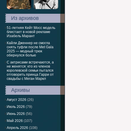
Из архивов
51-летняя Кейт Мосс модель
блистает в новой рекламе
Изабель Марант
Кайли Дженнер не смогла
снять туфли после Met Gala
2025 — модный трюк
обернулся болью
С актрисами встречаются, а
не женятся: кто из членов
королевской семьи пытался
отговорить принца Гарри от
свадьбы с Меган Маркл
Архивы
Август 2026
(26)
Июль 2026
(79)
Июнь 2026
(56)
Май 2026
(107)
Апрель 2026
(108)