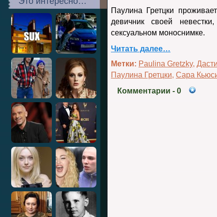
Это интересно…
Паулина Гретцки проживае
девичник своей невестки
сексуальном моноснимке.
Читать далее…
Метки:
Paulina Gretzky
,
Даст
Паулина Гретцки
,
Сара Кьюс
Комментарии
- 0