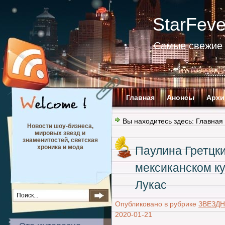
StarFev
Самые свежие 
Главная
Анонсы
Архи
Вы находитесь здесь:
Главная
Новости шоу-бизнеса,
мировых звезд и
знаменитостей, светская
хроника и мода
Паулина Гретцки
мексиканском ку
Лукас
Опубликовано в рубрике
ЗВЕЗД
2020-01-21