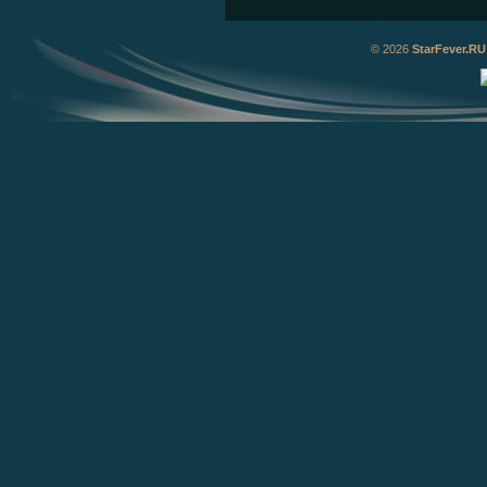
© 2026
StarFever.RU