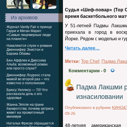
Судья «Шеф-повар» (Top C
время баскетбольного мат
Из архивов
У 51-летней Падмы Лакшми
Журнал Vanity Fair о принце
Гарри и Меган Маркл:
приехала в город в воск
«Самые лицемерные люди
Йорке. Рядом с моделью и гу
на планете»
Накаляются слухи о романе
Читать далее…
Дженнифер Энистон и
Барака Обамы
Бен Аффлек и Джессика
Метки:
Top Chef
,
Падма Лак
Альба: возможный роман
или просто слухи?
Комментарии
- 0
Дженнифер Лоуренс стала
мамой во второй раз – что
известно о пополнении
Падма Лакшми р
Брюсу Уиллису — 70! Что
рассказала дочь о его
изнасиловании
здоровье
Жанна Эппле на грани
Опубликовано в рубрике
KИНО&
банкротства: почему актриса
живет на прожиточный
09-26
минимум
Наталья Фриске обращается
48-летняя американская