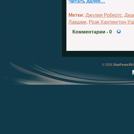
Читать далее…
Метки:
Джулия Робертс
,
Диа
Лакшми
,
Рози Хантингтон-Уа
Комментарии
- 0
© 2026
StarFever.RU