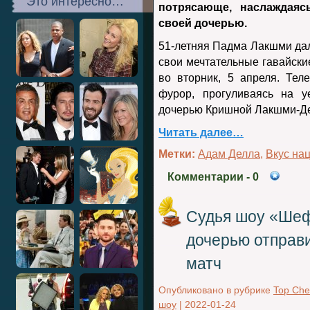
Это интересно…
потрясающе, наслаждаяс
своей дочерью.
51-летняя Падма Лакшми дал
свои мечтательные гавайски
во вторник, 5 апреля.
Тел
фурор, прогуливаясь на у
дочерью Кришной Лакшми-Де
Читать далее…
Метки:
Адам Делла
,
Вкус на
Комментарии
- 0
Судья шоу «Шеф
дочерью отправ
матч
Опубликовано в рубрике
Top Che
шоу
|
2022-01-24