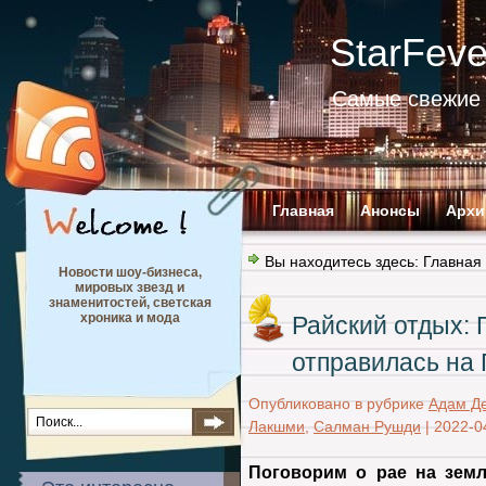
StarFev
Самые свежие 
Главная
Анонсы
Архи
Вы находитесь здесь:
Главная
Новости шоу-бизнеса,
мировых звезд и
знаменитостей, светская
хроника и мода
Райский отдых:
отправилась на 
Опубликовано в рубрике
Адам Д
Лакшми
,
Салман Рушди
|
2022-0
Поговорим о рае на земл