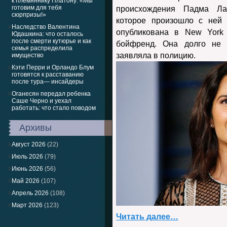
к племяннику Платону: «Мы
готовим для тебя
происхождения Падма Ла
сюрпризы!»
которое произошло с ней 
Наследство Валентина
опубликована в New York 
Юдашкина: что осталось
после смерти кутюрье и как
бойфренд. Она долго не
семья распределила
заявляла в полицию.
имущество
Кэти Перри и Орландо Блум
готовятся к расставанию
после тура— инсайдеры
Оганесян передал ребенка
Саше Черно и уехал
работать: что стало поводом
Архивы
Август 2026
(22)
Июль 2026
(79)
Июнь 2026
(56)
Май 2026
(107)
Апрель 2026
(108)
Март 2026
(123)
Читать далее…