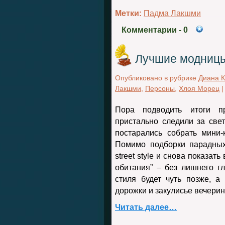
Метки:
Падма Лакшми
Комментарии
- 0
Лучшие модницы
Опубликовано в рубрике
Диана 
Лакшми
,
Персоны
,
Хлоя Морец
Пора подводить итоги п
пристально следили за све
постарались собрать мини
Помимо подборки парадны
street style и снова показат
обитания” – без лишнего г
стиля будет чуть позже, 
дорожки и закулисье вечерин
Читать далее…