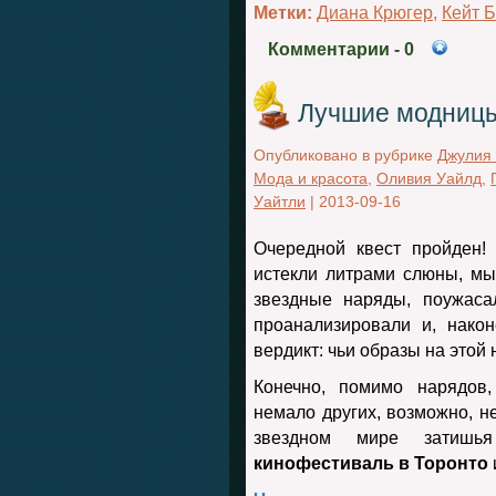
Метки:
Диана Крюгер
,
Кейт Б
Комментарии
- 0
Лучшие модницы
Опубликовано в рубрике
Джулия 
Мода и красота
,
Оливия Уайлд
,
Уайтли
|
2013-09-16
Очередной квест пройден!
истекли литрами слюны, м
звездные наряды, поужаса
проанализировали и, нако
вердикт: чьи образы на этой
Конечно, помимо нарядов
немало других, возможно, не
звездном мире затишья
кинофестиваль в Торонто