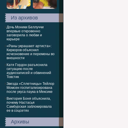
Из архивов
Дочь Моники Беллуччи
впервые откровенно
заговорила о любви и
карьере
«Раны украшают артиста»:
Киркоров объяснил
исчезновение и перемены во
внешности
Катя Гордон разъяснила
ситуацию после
аудиозаписей и обвинений
Товстик
Звезда «Сплетницы» Тейлор
Момсен госпитализирована
после укуса паука в Мексике
Виктория Боня объяснила,
почему Настасья
Самбурская заблокировала
ее в соцсетях
Архивы