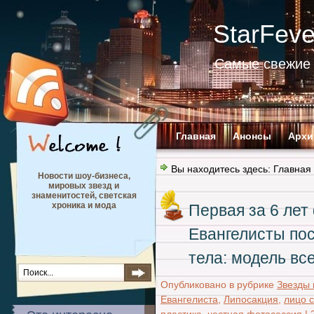
StarFev
Самые свежие 
Главная
Анонсы
Архи
Вы находитесь здесь:
Главная
Новости шоу-бизнеса,
мировых звезд и
знаменитостей, светская
хроника и мода
Первая за 6 ле
Евангелисты пос
тела: модель вс
Опубликовано в рубрике
Звезды 
Евангелиста
,
Липосакция
,
лицо 