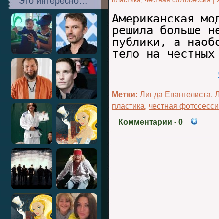
Это интересно…
пластика
,
честная фотосессия
|
Американская мо
решила больше н
публики, а наоб
тело на честных
Метки:
Линда Евангелиста
,
Л
пластика
,
честная фотосесси
Комментарии
- 0