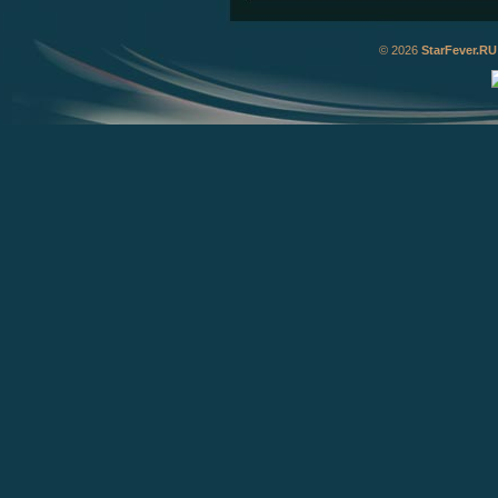
© 2026
StarFever.RU