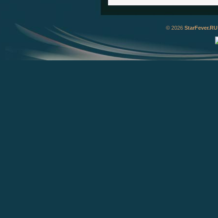
© 2026
StarFever.RU