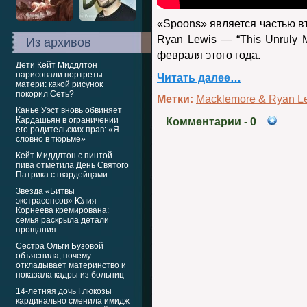
«Spoons» является частью в
Ryan Lewis — “This Unruly M
Из архивов
февраля этого года.
Дети Кейт Миддлтон
нарисовали портреты
Читать далее…
матери: какой рисунок
покорил Сеть?
Метки:
Macklemore & Ryan L
Канье Уэст вновь обвиняет
Кардашьян в ограничении
Комментарии
- 0
его родительских прав: «Я
словно в тюрьме»
Кейт Миддлтон с пинтой
пива отметила День Святого
Патрика с гвардейцами
Звезда «Битвы
экстрасенсов» Юлия
Корнеева кремирована:
семья раскрыла детали
прощания
Сестра Ольги Бузовой
объяснила, почему
откладывает материнство и
показала кадры из больниц
14-летняя дочь Глюкозы
кардинально сменила имидж