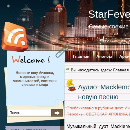
StarFev
Самые свежие 
Главная
Анонсы
Архи
Вы находитесь здесь:
Главная
Новости шоу-бизнеса,
мировых звезд и
знаменитостей, светская
хроника и мода
Аудио: Macklemo
новую песню
Опубликовано в рубрике
дуэт
,
Ин
Персоны
,
СВЕТСКАЯ ХРОНИКА
Музыкальный дуэт Macklem