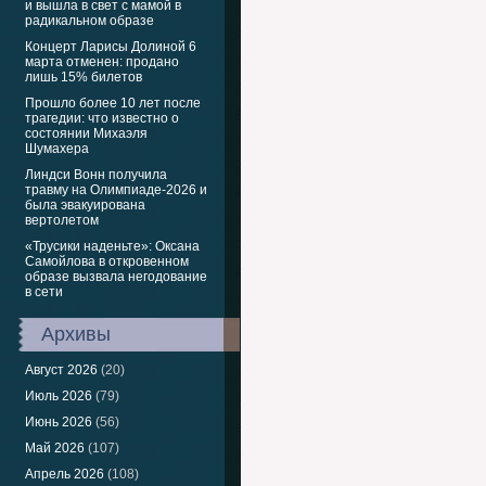
и вышла в свет с мамой в
радикальном образе
Концерт Ларисы Долиной 6
марта отменен: продано
лишь 15% билетов
Прошло более 10 лет после
трагедии: что известно о
состоянии Михаэля
Шумахера
Линдси Вонн получила
травму на Олимпиаде-2026 и
была эвакуирована
вертолетом
«Трусики наденьте»: Оксана
Самойлова в откровенном
образе вызвала негодование
в сети
Архивы
Август 2026
(20)
Июль 2026
(79)
Июнь 2026
(56)
Май 2026
(107)
Апрель 2026
(108)