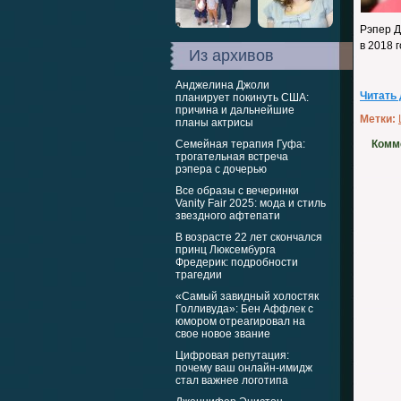
Рэпер Д
в 2018 
Из архивов
Анджелина Джоли
Читать
планирует покинуть США:
причина и дальнейшие
Метки:
планы актрисы
Семейная терапия Гуфа:
Комм
трогательная встреча
рэпера с дочерью
Все образы с вечеринки
Vanity Fair 2025: мода и стиль
звездного афтепати
В возрасте 22 лет скончался
принц Люксембурга
Фредерик: подробности
трагедии
«Самый завидный холостяк
Голливуда»: Бен Аффлек с
юмором отреагировал на
свое новое звание
Цифровая репутация:
почему ваш онлайн-имидж
стал важнее логотипа