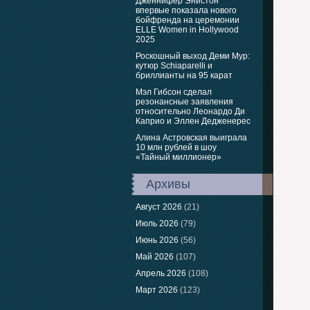
Дженнифер Энистон
впервые показала нового
бойфренда на церемонии
ELLE Women in Hollywood
2025
Роскошный выход Деми Мур:
кутюр Schiaparelli и
бриллианты на 95 карат
Мэл Гибсон сделал
резонансные заявления
относительно Леонардо Ди
Каприо и Эллен Дедженерес
Алина Астровская выиграла
10 млн рублей в шоу
«Тайный миллионер»
Архивы
Август 2026
(21)
Июль 2026
(79)
Июнь 2026
(56)
Май 2026
(107)
Апрель 2026
(108)
Март 2026
(123)