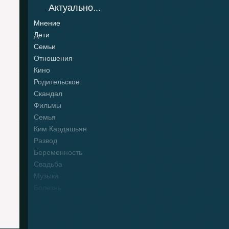
Актуально...
Мнение
Дети
Семьи
Отношения
Кино
Родительское
Скандал
Фильмы
Семья
Ким Кардашьян
Развод
Беременность
Свадьба
Музыка
Болезнь