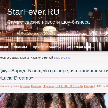
StarFever.RU
Самые свежие новости шоу-бизнеса
авная
Анонсы
Архив новостей
Обратная связь
ходитесь здесь:
Главная
>Записи с меткой ‘
Lucid Dreams
’
Джус Ворлд: 5 вещей о рэпере, исполнившем х
«Lucid Dreams»
овано в рубрике
Музыка
,
Новости
,
Персоны
,
СВЕТСКАЯ ХРОНИКА
,
Смерть
|
2019-12-0