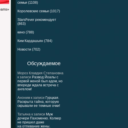
семьи (1108)
reams»
Королевские семьи (1017)
StarsFever рекомендует
(863)
кино (788)
Ким Кардашьян (784)
Новости (702)
Обсуждаемое
Мороз Клавдия Степановна
к записи
Развод Йоалы с
первой женой был адом, но
впереди ждала встреча с
ангелом!
Аноним
к записи
Гурцкая.
Раскрыта тайна, которую
скрывали ее темные очки!
Татьяна
к записи
Муж
дочери Пахоменко. Колкер
не пришел даже
на отпевание жены.