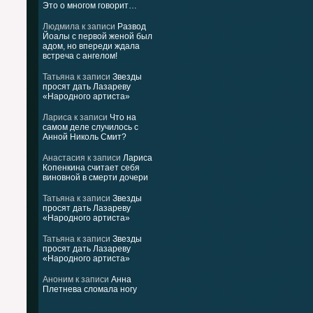
Это о многом говорит…
Людмила
к записи
Развод
Йоалы с первой женой был
адом, но впереди ждала
встреча с ангелом!
Татьяна
к записи
Звезды
просят дать Лазареву
«Народного артиста»
Лариса
к записи
Что на
самом деле случилось с
Анной Николь Смит?
Анастасия
к записи
Лариса
Копенкина считает себя
виновной в смерти дочери
Татьяна
к записи
Звезды
просят дать Лазареву
«Народного артиста»
Татьяна
к записи
Звезды
просят дать Лазареву
«Народного артиста»
Аноним
к записи
Анна
Плетнева сломала ногу