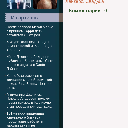
Лейкерс
,
Свадьба
Комментарии
- 0
Из архивов
После развода Меган Маркл
с принцем Гарри дети
останутся с…отцом!
Хью Джекман подтвердил
роман с новой избранницей:
кто она?
Жена Джастина Бальдони
публично обратилась в Сети
после скандала с Блейк
Лайвли
Канье Уэст замечен в
компании с новой девушкой,
похожей на Бьянку Цензор:
фото
Анджелина Джоли vs.
Памела Андерсон: почему
новый триумф в Голливуде
стал поводом для скандала
101-летняя владелица
ювелирного бизнеса
продолжает работать
каждый день и не