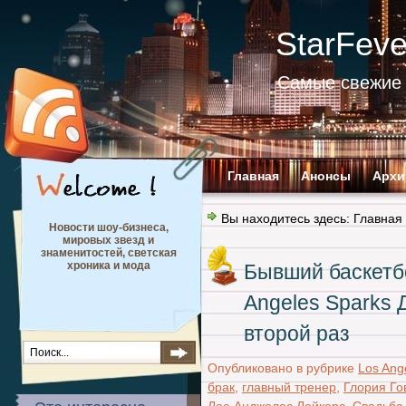
StarFev
Самые свежие 
Главная
Анонсы
Архи
Вы находитесь здесь:
Главная
Новости шоу-бизнеса,
мировых звезд и
знаменитостей, светская
хроника и мода
Бывший баскетбо
Angeles Sparks
второй раз
Опубликовано в рубрике
Los Ang
брак
,
главный тренер
,
Глория Го