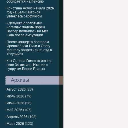
собирается на пенсию
Кристина Асмус начала 2026
год на Бали: актриса
увлеклась серфингом
«Девушка с золотыми
ногами»: модель Лорен
Вассер появилась на Met
Gala после ампутации
После концерта блогерам
Иришке Чики-Пики и Олегу
Монголу запретили въезд в
Уссурийск
Как Селена Гомес отметила
свое 34-летие в Италии с
супругом Бенни Бланко
Архивы
Август 2026
(23)
Июль 2026
(79)
Июнь 2026
(56)
Май 2026
(107)
Апрель 2026
(108)
Март 2026
(123)