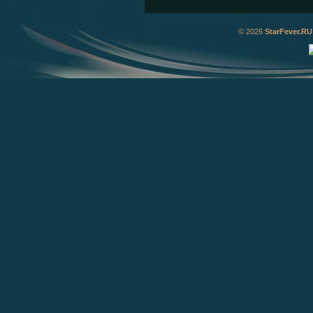
© 2026
StarFever.RU