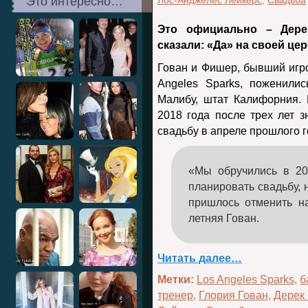
Это интересно…
Лос-Анджелес Лейкерс
,
Свадьба
Это официально – Дере
сказали: «Да» на своей це
Гован и Фишер, бывший игр
Angeles Sparks, поженили
Малибу, штат Калифорния.
2018 года после трех лет 
свадьбу в апреле прошлого г
«Мы обручились в 20
планировать свадьбу, 
пришлось отменить н
летняя Гован.
Читать далее…
Метки:
Los Angeles Sparks
,
б
тренер
,
Глория Гован
,
Дерек