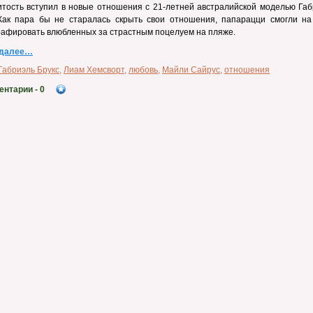
тость вступил в новые отношения с 21-летней австралийской моделью Габ
 Как пара бы не старалась скрыть свои отношения, папарацци смогли на
афировать влюбленных за страстным поцелуем на пляже.
 далее…
Габриэль Брукс
,
Лиам Хемсворт
,
любовь
,
Майли Сайрус
,
отношения
ентарии
- 0