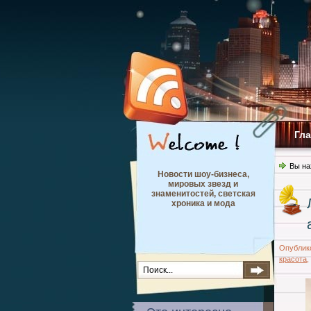
Гл
Вы на
Новости шоу-бизнеса,
мировых звезд и
знаменитостей, светская
хроника и мода
Опублик
красота
,