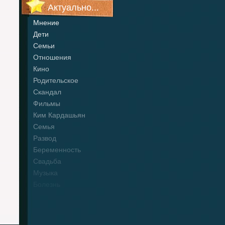
Актуально...
Мнение
Дети
Семьи
Отношения
Кино
Родительское
Скандал
Фильмы
Ким Кардашьян
Семья
Развод
Беременность
Свадьба
Музыка
Болезнь