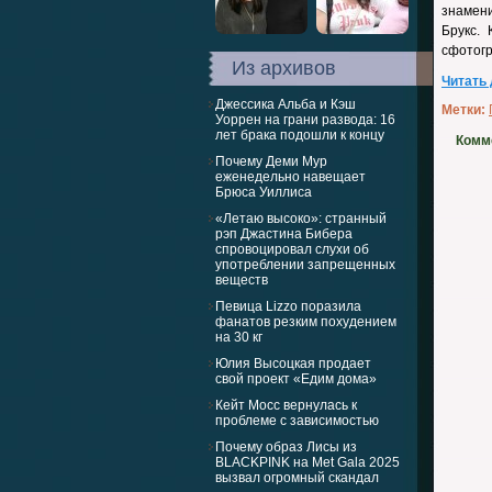
знамени
Брукс.
сфотогр
Из архивов
Читать
Джессика Альба и Кэш
Метки:
Уоррен на грани развода: 16
лет брака подошли к концу
Комм
Почему Деми Мур
еженедельно навещает
Брюса Уиллиса
«Летаю высоко»: странный
рэп Джастина Бибера
спровоцировал слухи об
употреблении запрещенных
веществ
Певица Lizzo поразила
фанатов резким похудением
на 30 кг
Юлия Высоцкая продает
свой проект «Едим дома»
Кейт Мосс вернулась к
проблеме с зависимостью
Почему образ Лисы из
BLACKPINK на Met Gala 2025
вызвал огромный скандал