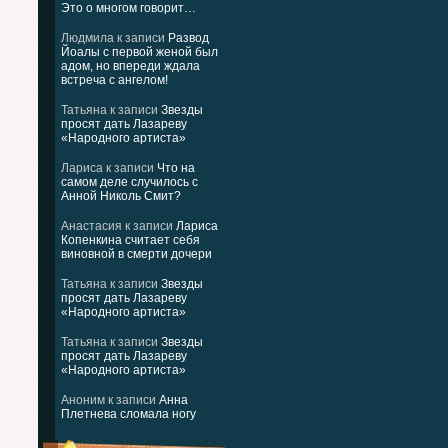
Это о многом говорит…
Людмила
к записи
Развод
Йоалы с первой женой был
адом, но впереди ждала
встреча с ангелом!
Татьяна
к записи
Звезды
просят дать Лазареву
«Народного артиста»
Лариса
к записи
Что на
самом деле случилось с
Анной Николь Смит?
Анастасия
к записи
Лариса
Копенкина считает себя
виновной в смерти дочери
Татьяна
к записи
Звезды
просят дать Лазареву
«Народного артиста»
Татьяна
к записи
Звезды
просят дать Лазареву
«Народного артиста»
Аноним
к записи
Анна
Плетнева сломала ногу