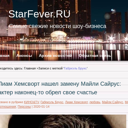
StarFever.RU
Самые свежие новости шоу-бизнеса
авная
Анонсы
Архив новостей
Обратная связь
ходитесь здесь:
Главная
>Записи с меткой ‘
Габриэль Брукс
’
Лиам Хемсворт нашел замену Майли Сайрус:
актер наконец-то обрел свое счастье
овано в рубрике
KИНО&TV
,
Габриэль Брукс
,
Лиам Хемсворт
,
любовь
,
Майли Сайрус
,
М
отношения
,
Персоны
|
2020-01-14