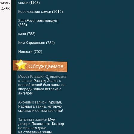
семьи (1108)
риэль
 днях
Королевские семьи (1016)
StarsFever рекомендует
(863)
кино (788)
Ким Кардашьян (784)
Новости (702)
Обсуждаемое
Мороз Клавдия Степановна
к записи
Развод Йоалы с
первой женой был адом, но
впереди ждала встреча с
ангелом!
Аноним
к записи
Гурцкая.
Раскрыта тайна, которую
скрывали ее темные очки!
Татьяна
к записи
Муж
дочери Пахоменко. Колкер
не пришел даже
на отпевание жены.