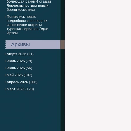
болеющая раком 4 стадии
Лерчек выпустила новый
бренд косметики
Появились новые
подробности последних
часов жизни актрисы
турецких сериалов Эдже
Иртем
Архивы
Август 2026
(21)
Июль 2026
(79)
Июнь 2026
(56)
Май 2026
(107)
Апрель 2026
(108)
Март 2026
(123)