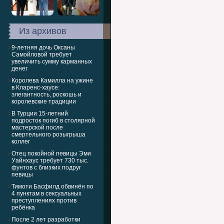
Из архивов
9-летняя дочь Оксаны
Самойловой требует
увеличить сумму карманных
денег
Королева Камилла на ужине
в Кларенс-хаусе:
элегантность, роскошь и
королевские традиции
В Турции 15-летний
подросток погиб в столярной
мастерской после
смертельного розыгрыша
коллег
Отец покойной певицы Эми
Уайнхаус требует 730 тыс.
фунтов с близких подруг
певицы
Тимоти Басфилд обвинён по
4 пунктам в сексуальных
преступлениях против
ребёнка
После 2 лет разработки