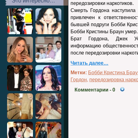
Это интересно…
передозировки наркотиков.
Смерть Гордона наступила 
привлечен к ответственно
бывшей подруги Бобби Крис
Бобби Кристины Браун умер. 
Брат Гордона, Джек Уо
информацию общественности
после передозировки наркот
Читать далее…
Метки:
Бобби Кристина Брау
Гордон
,
передозировка нарк
Комментарии
- 0