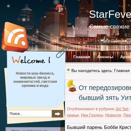
StarFev
Самые свежие 
Главная
Анонсы
Архи
Вы находитесь здесь:
Главная
Новости шоу-бизнеса,
мировых звезд и
знаменитостей, светская
хроника и мода
От передозиров
бывший зять Уи
Опубликовано в рубрике
Jet Set
,
семьи
,
Ник Гордон
,
Новости
,
Пер
Бывший парень Бобби Крист