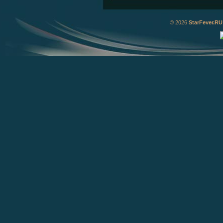
© 2026
StarFever.RU