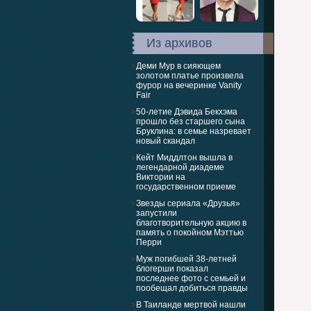
Из архивов
Деми Мур в сияющем
золотом платье произвела
фурор на вечеринке Vanity
Fair
50-летие Дэвида Бекхэма
прошло без старшего сына
Бруклина: в семье назревает
новый скандал
Кейт Миддлтон вышла в
легендарной диадеме
Виктории на
государственном приеме
Звезды сериала «Друзья»
запустили
благотворительную акцию в
память о покойном Мэттью
Перри
Муж погибшей 38-летней
блогерши показал
последнее фото с семьей и
пообещал добиться правды
В Таиланде мертвой нашли