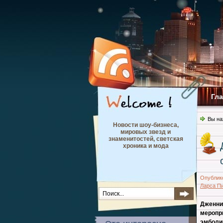
Гл
Вы на
Новости шоу-бизнеса,
мировых звезд и
знаменитостей, светская
хроника и мода
Опублик
Ларса П
Дженни
меропр
эмболи