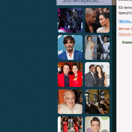
Это интересно…
53-лет
присутс
Читать
Метки:
Пиппен
Комм