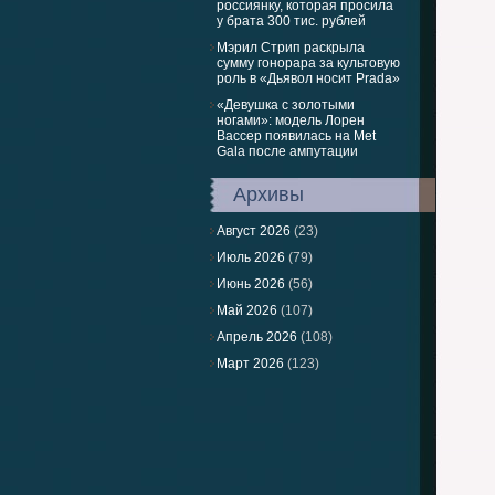
россиянку, которая просила
у брата 300 тис. рублей
Мэрил Стрип раскрыла
сумму гонорара за культовую
роль в «Дьявол носит Prada»
«Девушка с золотыми
ногами»: модель Лорен
Вассер появилась на Met
Gala после ампутации
Архивы
Август 2026
(23)
Июль 2026
(79)
Июнь 2026
(56)
Май 2026
(107)
Апрель 2026
(108)
Март 2026
(123)