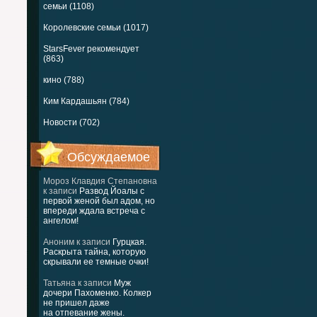
семьи (1108)
Королевские семьи (1017)
StarsFever рекомендует
(863)
кино (788)
Ким Кардашьян (784)
Новости (702)
Обсуждаемое
Мороз Клавдия Степановна
к записи
Развод Йоалы с
первой женой был адом, но
впереди ждала встреча с
ангелом!
Аноним
к записи
Гурцкая.
Раскрыта тайна, которую
скрывали ее темные очки!
Татьяна
к записи
Муж
дочери Пахоменко. Колкер
не пришел даже
на отпевание жены.