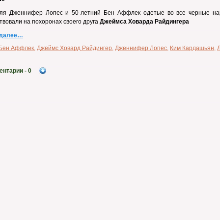
няя Дженнифер Лопес и 50-летний Бен Аффлек одетые во все черные на
твовали на похоронах своего друга
Джеймса Ховарда Райдингера
 далее…
Бен Аффлек
,
Джеймс Ховард Райдингер
,
Дженнифер Лопес
,
Ким Кардашьян
,
ентарии
- 0