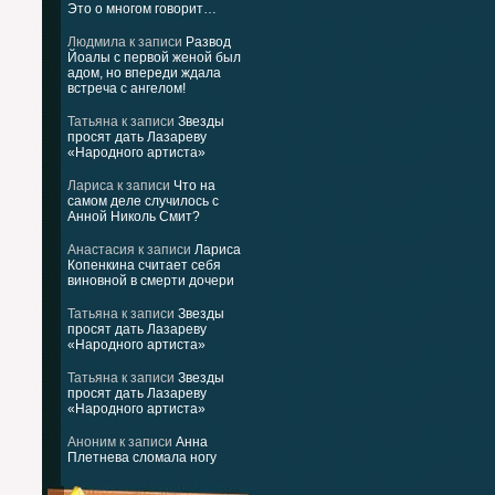
Это о многом говорит…
Людмила
к записи
Развод
Йоалы с первой женой был
адом, но впереди ждала
встреча с ангелом!
Татьяна
к записи
Звезды
просят дать Лазареву
«Народного артиста»
Лариса
к записи
Что на
самом деле случилось с
Анной Николь Смит?
Анастасия
к записи
Лариса
Копенкина считает себя
виновной в смерти дочери
Татьяна
к записи
Звезды
просят дать Лазареву
«Народного артиста»
Татьяна
к записи
Звезды
просят дать Лазареву
«Народного артиста»
Аноним
к записи
Анна
Плетнева сломала ногу