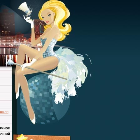
ашьян
,
ачное
очной