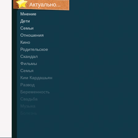
Актуально...
Мнение
Дети
Семьи
Отношения
Кино
Родительское
Скандал
Фильмы
Семья
Ким Кардашьян
Развод
Беременность
Свадьба
Музыка
Болезнь