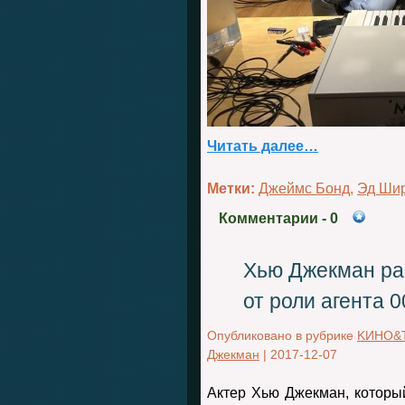
Читать далее…
Метки:
Джеймс Бонд
,
Эд Ши
Комментарии
- 0
Хью Джекман ра
от роли агента 0
Опубликовано в рубрике
KИНО&
Джекман
|
2017-12-07
Актер Хью Джекман, которы