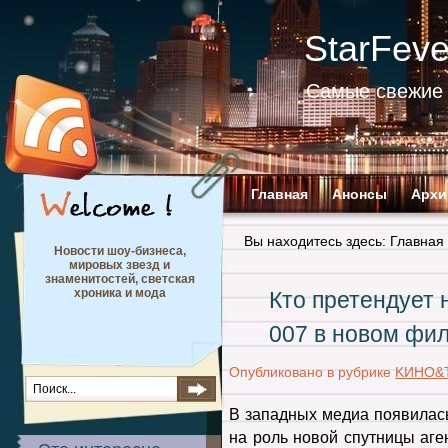
StarFev
Самые свежие 
Главная
Анонсы
Архи
Вы находитесь здесь:
Главная
Новости шоу-бизнеса,
мировых звезд и
знаменитостей, светская
хроника и мода
Кто претендует 
007 в новом фи
Опубликовано в рубрике
KИНО&
В западных медиа появилас
на роль новой спутницы аге