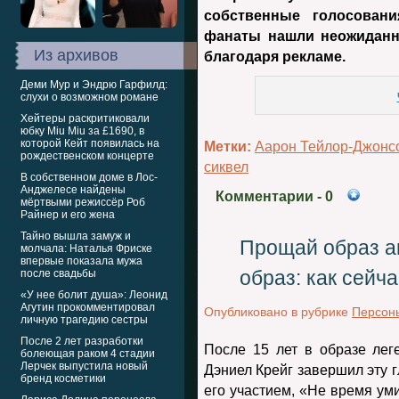
собственные голосован
фанаты нашли неожиданн
Из архивов
благодаря рекламе.
Деми Мур и Эндрю Гарфилд:
слухи о возможном романе
Хейтеры раскритиковали
юбку Miu Miu за £1690, в
которой Кейт появилась на
Метки:
Аарон Тейлор-Джонс
рождественском концерте
сиквел
В собственном доме в Лос-
Анджелесе найдены
Комментарии
- 0
мёртвыми режиссёр Роб
Райнер и его жена
Тайно вышла замуж и
Прощай образ аг
молчала: Наталья Фриске
впервые показала мужа
образ: как сейч
после свадьбы
«У нее болит душа»: Леонид
Агутин прокомментировал
Опубликовано в рубрике
Персон
личную трагедию сестры
После 2 лет разработки
После 15 лет в образе лег
болеющая раком 4 стадии
Лерчек выпустила новый
Дэниел Крейг завершил эту 
бренд косметики
его участием, «Не время уми