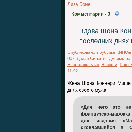
Лиза Боне
Комментарии
- 0
Вдова Шона Конн
последних днях
Опубликовано в рубрике
KИНО&
007
,
Дайан Силенто
,
Джеймс Бо
Неприкасаемые
,
Новости
,
Пирс 
11-02
Жена Шона Коннери Мишели
днях своего мужа.
«Для него это н
французско-марокка
для издания «Mai
скончавшийся в 