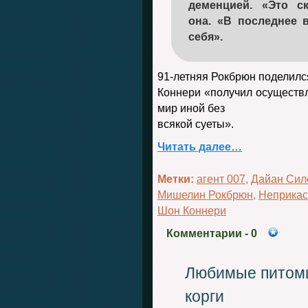
деменцией. «Это с
она. «В последнее 
себя».
91-летняя Рокбрюн поделился
Коннери «получил осуществл
мир иной без
всякой суеты».
Читать далее…
Метки:
агент 007
,
Дайан Сил
Мишелин Рокбрюн
,
Неприка
Шон Коннери
Комментарии
- 0
Любимые питомц
корги