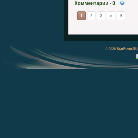
Комментарии
- 0
1
2
3
»
9
© 2026
StarFever.RU