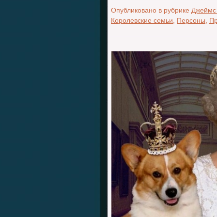
Опубликовано в рубрике
Джеймс
Королевские семьи
,
Персоны
,
П