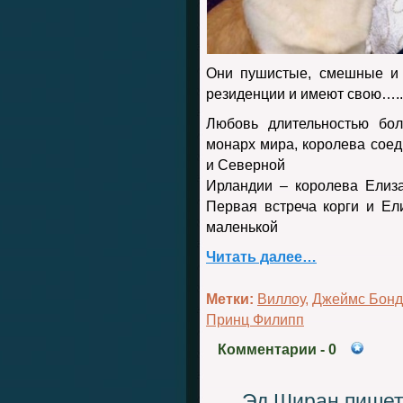
Они пушистые, смешные и 
резиденции и имеют свою…..
Любовь длительностью бол
монарх мира, королева соед
и Северной
Ирландии – королева Елиза
Первая встреча корги и Ел
маленькой
Читать далее…
Метки:
Виллоу
,
Джеймс Бонд
Принц Филипп
Комментарии
- 0
Эд Ширан пишет 