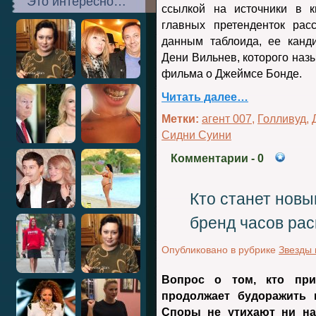
Это интересно…
ссылкой на источники в к
главных претенденток рас
данным таблоида, ее канд
Дени Вильнев
, которого на
фильма о Джеймсе Бонде.
Читать далее…
Метки:
агент 007
,
Голливуд
,
Сидни Суини
Комментарии
- 0
Кто станет новы
бренд часов ра
Опубликовано в рубрике
Звезды 
Вопрос о том, кто при
продолжает будоражить 
Споры не утихают ни на