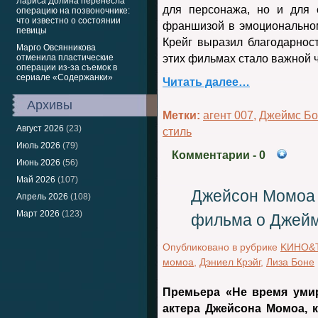
Лариса Долина перенесла
для персонажа, но и для 
операцию на позвоночнике:
что известно о состоянии
франшизой в эмоционально
певицы
Крейг выразил благодарност
Марго Овсянникова
отменила пластические
этих фильмах стало важной ч
операции из-за съемок в
сериале «Содержанки»
Читать далее…
Архивы
Метки:
агент 007
,
Джеймс Бо
Август 2026
(23)
стиль
Июль 2026
(79)
Комментарии
- 0
Июнь 2026
(56)
Май 2026
(107)
Джейсон Момоа 
Апрель 2026
(108)
Март 2026
(123)
фильма о Джей
Опубликовано в рубрике
KИНО&
момоа
,
Дэниел Крэйг
,
Лиза Боне
Премьера «Не время уми
актера Джейсона Момоа, 