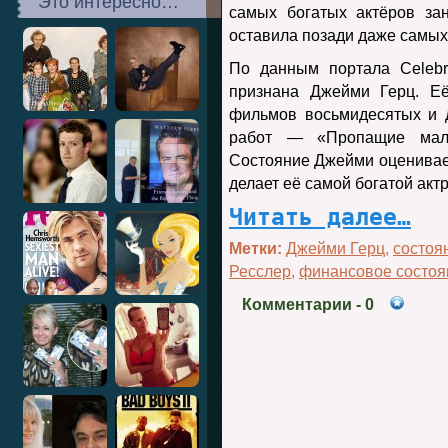
Это интересно…
самых богатых актёров за
оставила позади даже самых
По данным портала Celebri
признана Джейми Герц. Её
фильмов восьмидесятых и 
работ — «Пропащие маль
Состояние Джейми оценивае
делает её самой богатой акт
Читать далее…
Метки:
Джейми Герц
,
состоя
Ресслер
,
финансовое состоя
Комментарии
- 0