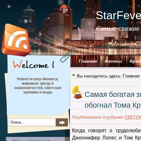
StarFev
Самые свежие 
Главная
Анонсы
Архи
Вы находитесь здесь:
Главная
Новости шоу-бизнеса,
мировых звезд и
знаменитостей, светская
хроника и мода
Самая богатая з
обогнал Тома К
Опубликовано в рубрике
СВЕТС
Когда говорят о трудолюб
Дженнифер Лопес и Том Кру