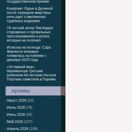
государственном приеме
Конфликт Лурье и Долиной
после передачи квартиры:
речь идет о миллионах
судебных издержек
79-летний актер Тим Карри:
откровенно о провальных
прослушиваниях и ролях,
которые не получил
Исчезла на полгода: Сара
Фергюсон впервые
появилась на публике с
декабря 2025 года
«Уставший вид»:
беременную третьим
ребенком 44-летнюю Натали
Портман заметили в Париже
Архивы
Август 2026
(20)
Июль 2026
(79)
Июнь 2026
(56)
Май 2026
(107)
Апрель 2026
(108)