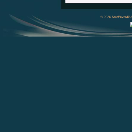
© 2026
StarFever.RU