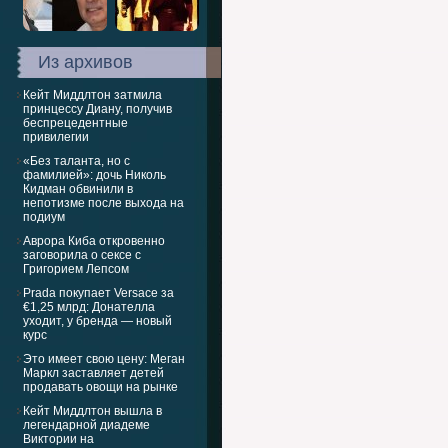
Из архивов
Кейт Миддлтон затмила
принцессу Диану, получив
беспрецедентные
привилегии
«Без таланта, но с
фамилией»: дочь Николь
Кидман обвинили в
непотизме после выхода на
подиум
Аврора Киба откровенно
заговорила о сексе с
Григорием Лепсом
Prada покупает Versace за
€1,25 млрд: Донателла
уходит, у бренда — новый
курс
Это имеет свою цену: Меган
Маркл заставляет детей
продавать овощи на рынке
Кейт Миддлтон вышла в
легендарной диадеме
Виктории на