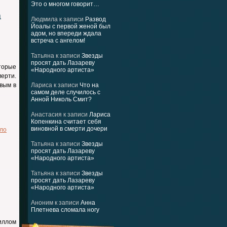
Это о многом говорит…
а
Людмила
к записи
Развод
Йоалы с первой женой был
адом, но впереди ждала
встреча с ангелом!
Татьяна
к записи
Звезды
просят дать Лазареву
торые
«Народного артиста»
ерти.
твым в
Лариса
к записи
Что на
самом деле случилось с
Анной Николь Смит?
Анастасия
к записи
Лариса
Копенкина считает себя
виновной в смерти дочери
ело
Татьяна
к записи
Звезды
просят дать Лазареву
«Народного артиста»
Татьяна
к записи
Звезды
просят дать Лазареву
«Народного артиста»
Аноним
к записи
Анна
Плетнева сломала ногу
иллом