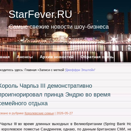
StarFever.RU
Самые свежие новости шоу-бизнеса
авная
Анонсы
Архив новостей
Обратная связь
ходитесь здесь:
Главная
>Записи с меткой ‘
Джеффри Эпштейн
’
Король Чарльз III демонстративно
проигнорировал принца Эндрю во время
семейного отдыха
овано в рубрике
Королевские семьи
|
2026-05-27
ь
Чарльз III
во время длинных выходных в Великобритании (Spring Bank Hol
 королевское поместье Сандрингем, однако, по данным британских СМИ, не