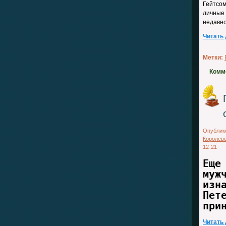
Гейтсо
личные 
недавно
Читать
Метки:
Комм
Опублик
Королев
12-21
Еще
муж
изн
Пет
при
Читать