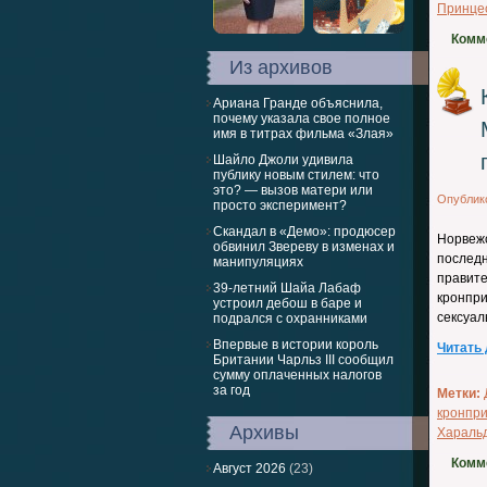
Принце
Комм
Из архивов
Ариана Гранде объяснила,
почему указала свое полное
имя в титрах фильма «Злая»
Шайло Джоли удивила
публику новым стилем: что
это? — вызов матери или
Опублик
просто эксперимент?
Скандал в «Демо»: продюсер
Норвеж
обвинил Звереву в изменах и
послед
манипуляциях
правит
39-летний Шайа Лабаф
кронпр
устроил дебош в баре и
сексуал
подрался с охранниками
Впервые в истории король
Читать
Британии Чарльз III сообщил
сумму оплаченных налогов
за год
Метки:
кронпри
Архивы
Хараль
Комм
Август 2026
(23)