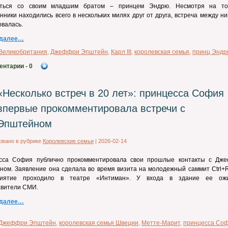
аться со своим младшим братом –
принцем Эндрю
. Несмотря на то
нники находились всего в нескольких милях друг от друга, встреча между н
валась.
 далее…
Великобритания
,
Джеффри Эпштейн
,
Карл III
,
королевская семья
,
принц Эндр
ентарии
- 0
«Несколько встреч в 20 лет»: принцесса София
впервые прокомментировала встречи с
Эпштейном
овано в рубрике
Королевские семьи
|
2026-02-14
сса София публично прокомментировала свои прошлые контакты с Дж
ом. Заявление она сделала во время визита на молодежный саммит Ctrl+Ri
иятие проходило в театре «Интиман». У входа в здание ее ож
авители СМИ.
 далее…
Джеффри Эпштейн
,
королевская семья Швеции
,
Метте-Марит
,
принцесса Со