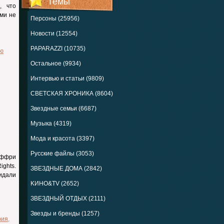
Темы
, что
ими не
Персоны (25956)
Новости (12554)
PAPARAZZI (10735)
ю
Остальное (9934)
Интервью и статьи (9809)
СВЕТСКАЯ ХРОНИКА (8604)
Звездные семьи (6687)
Музыка (4319)
Мода и красота (3397)
Русские файлы (3053)
еффри
ghts.
ЗВЕЗДНЫЕ ДОМА (2842)
идали
KИНО&TV (2652)
ЗВЕЗДНЫЙ ОТДЫХ (2111)
Звезды и бренды (1257)
фия
,