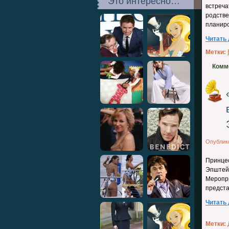
Это интересно…
встреч
родстве
планиро
Читать
Метки:
Комм
Опублик
Принце
Эпштейн
Меропр
предст
Читать
Метки: