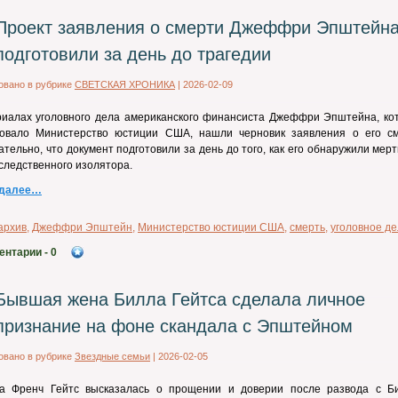
Проект заявления о смерти Джеффри Эпштейн
подготовили за день до трагедии
овано в рубрике
СВЕТСКАЯ ХРОНИКА
|
2026-02-09
риалах уголовного дела американского финансиста Джеффри Эпштейна, ко
ковало Министерство юстиции США, нашли черновик заявления о его см
тельно, что документ подготовили за день до того, как его обнаружили мер
следственного изолятора.
 далее…
архив
,
Джеффри Эпштейн
,
Министерство юстиции США
,
смерть
,
уголовное д
ентарии
- 0
Бывшая жена Билла Гейтса сделала личное
признание на фоне скандала с Эпштейном
овано в рубрике
Звездные семьи
|
2026-02-05
а Френч Гейтс высказалась о прощении и доверии после развода с Б