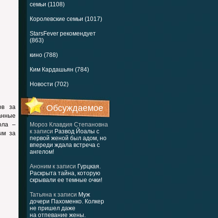
семьи (1108)
Королевские семьи (1017)
StarsFever рекомендует
(863)
кино (788)
Ким Кардашьян (784)
Новости (702)
Обсуждаемое
ов за
анные
ола –
Мороз Клавдия Степановна
к записи
Развод Йоалы с
ым за
первой женой был адом, но
впереди ждала встреча с
ангелом!
Аноним
к записи
Гурцкая.
Раскрыта тайна, которую
скрывали ее темные очки!
Татьяна
к записи
Муж
дочери Пахоменко. Колкер
не пришел даже
на отпевание жены.