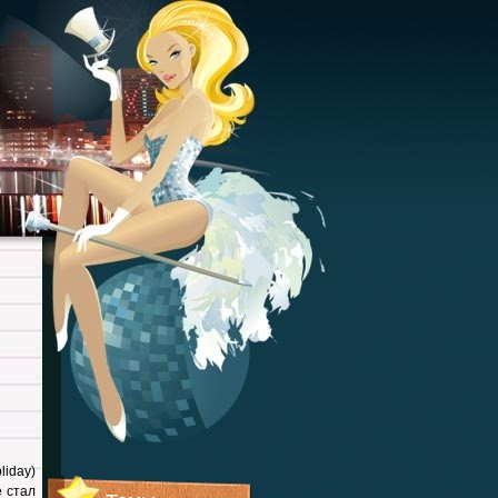
iday)
 стал