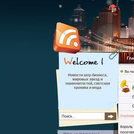
Гл
Вы на
Новости шоу-бизнеса,
мировых звезд и
знаменитостей, светская
хроника и мода
Опублик
Корол
посетил