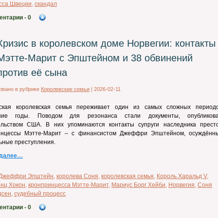
сса Швеции
,
скандал
ентарии
- 0
Кризис в королевском доме Норвегии: контакты
Мэтте-Марит с Эпштейном и 38 обвинений
против её сына
овано в рубрике
Королевские семьи
|
2026-02-11
ская королевская семья переживает один из самых сложных период
ние годы. Поводом для резонанса стали документы, опубликов
ельством США. В них упоминаются контакты супруги наследника прест
инцессы
Мэтте-Марит
– с финансистом Джеффри Эпштейном, осуждённ
ьные преступления.
 далее…
Джеффри Эпштейн
,
королева Соня
,
королевская семья
,
Король Харальд V
,
нц Хокон
,
кронпринцесса Мэтте-Марит
,
Мариус Борг Хейби
,
Норвегия
,
Соня
дсен
,
судебный процесс
ентарии
- 0