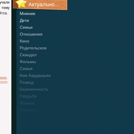
учали
Актуально...
 тему
тса.
Мнение
Дети
Семьи
Отношения
Кино
Родительское
Скандал
Фильмы
Семья
Ким Кардашьян
ание
,
Развод
2020-
Беременность
Свадьба
Музыка
Болезнь