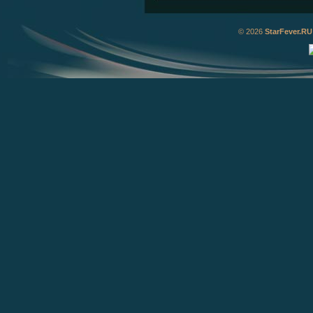
© 2026
StarFever.RU