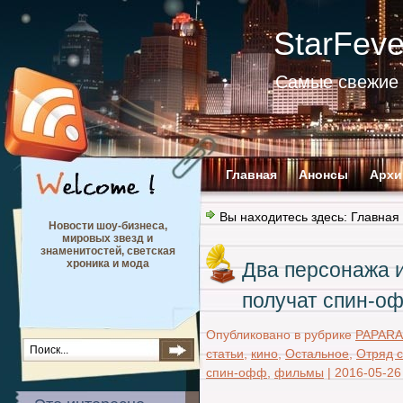
StarFev
Самые свежие 
Главная
Анонсы
Архи
Вы находитесь здесь:
Главная
Новости шоу-бизнеса,
мировых звезд и
знаменитостей, светская
хроника и мода
Два персонажа 
получат спин-о
Опубликовано в рубрике
PAPARA
статьи
,
кино
,
Остальное
,
Отряд 
спин-офф
,
фильмы
|
2016-05-26