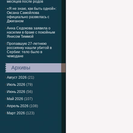
месяцев после родов
«Я не знаю, как быть одной»:
Оксана Самойлова
официально развелась с
Джиганом
Анна Седокова заявила о
насилии в браке с покойным
Янисом Тиммой
Пропавшую 27-летнюю
россиянку нашли убитой в
Сербии: тело было в
чемодане
Архивы
Август 2026
(21)
Июль 2026
(79)
Июнь 2026
(56)
Май 2026
(107)
Апрель 2026
(108)
Март 2026
(123)