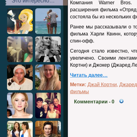
Это интересно…
Компания Warner Bros. 
расширения фильма «Отряд 
состояла бы из нескольких 
Ранее мы рассказывали о т
фильма Харли Квинн, котор
спин-офф.
Сегодня стало известно, ч
увеличено. Своими лентам
Кортни) и Джокер (Джаред Ле
Читать далее…
Метки:
Джай Кортни
,
Джаред
фильмы
Комментарии
- 0