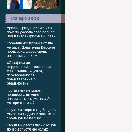
Из архивов
Ариана Гранде объяснила,
почему указала свое полное
имя в титрах фильма «Злая»
Королевский прием в стиле
Versace: Донателла Версаче
произвела фурор своим
розовым нарядом
«От офиса до
сюрреализма»: как фильм
«Затерянные» (2024)
переворачивает
представление о
реальности?
Трогательные кадры:
принцесса Евгения
показала, как отметила День
матери с семьей
Неужели скоро свадьба: дочь
Анджелины Джоли заметили
с кольцом на пальце
Карди Би рассталась с отцом
дочери спустя несколько