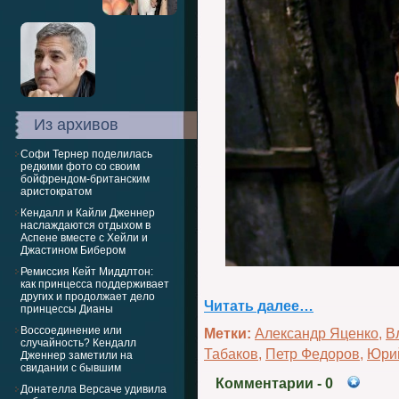
Из архивов
Софи Тернер поделилась
редкими фото со своим
бойфрендом-британским
аристократом
Кендалл и Кайли Дженнер
наслаждаются отдыхом в
Аспене вместе с Хейли и
Джастином Бибером
Ремиссия Кейт Миддлтон:
как принцесса поддерживает
других и продолжает дело
Читать далее…
принцессы Дианы
Воссоединение или
Метки:
Александр Яценко
,
В
случайность? Кендалл
Табаков
,
Петр Федоров
,
Юрий
Дженнер заметили на
свидании с бывшим
Комментарии
- 0
Донателла Версаче удивила