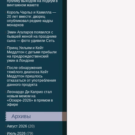
публику выходом на подиум в
винтажном жакете
Король Чарльз и Камилла —
20 лет вместе: дворец
опубликовал редкие кадры
монархов
Эмин Агаларов появился с
бывшей женой на празднике
сына — фото удивили Сеть
Принц Уильям и Кейт
Миддлтон с детьми прибыли
на предрождественский
ужин в Лондоне
После обнаружения
тяжёлого диагноза Кейт
Миддлтон пришлось
отказаться от употребления
данного продукта
Леонардо Ди Каприо стал
новым мемом на
«Оскаре-2026» в прямом в
эфире
Архивы
Август 2026
(20)
Июль 2026
(79)