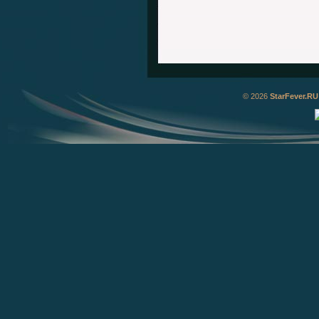
© 2026
StarFever.RU