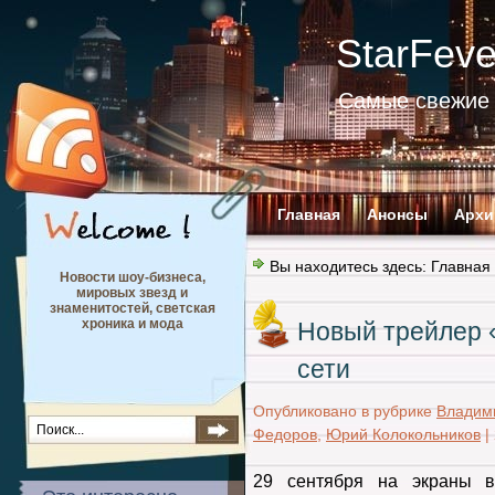
StarFev
Самые свежие 
Главная
Анонсы
Архи
Вы находитесь здесь:
Главная
Новости шоу-бизнеса,
мировых звезд и
знаменитостей, светская
хроника и мода
Новый трейлер 
сети
Опубликовано в рубрике
Владим
Федоров
,
Юрий Колокольников
|
29 сентября на экраны в