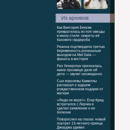
Из архивов
Как Виктория Бекхэм
превратилась из поп-звезды
в икону стиля: секреты её
базового гардероба
Рианна подтвердила третью
беременность роскошным
выходом на Met Gala —
фанаты в восторге
Риз Уизерспун призналась,
какое прозвище дали ей
дети — звучит неожиданно
Сын королевы Камиллы
рассказал о худшем
рождественском подарке от
матери
«Люди не верят»: Егор Крид
встретился с Лерчек и
сделал заявление о ее
болезни
Повзрослел на глазах: новый
портрет 13-летнего принца
Джорджа удивил