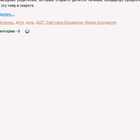
звездных родителей, которые открыто делятся личным, Бондарчук предпоч
 эту тему в секрете.
 далее…
болезнь
,
дети
,
дочь
,
ДЦП
,
Светлана Бондарчук
,
Федор Бондарчук
ентарии
- 0