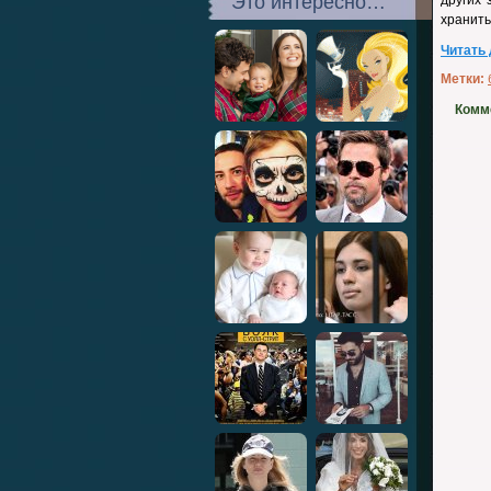
Это интересно…
других 
хранить
Читать
Метки:
Комм