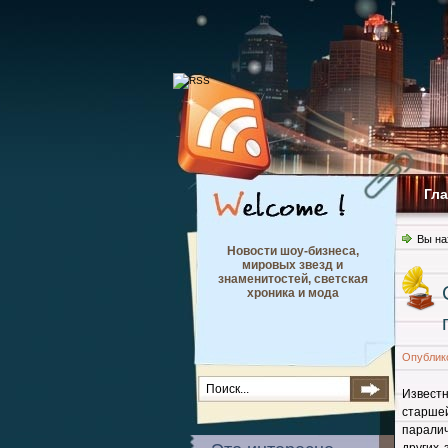
Гл
Вы на
Новости шоу-бизнеса,
мировых звезд и
знаменитостей, светская
хроника и мода
Опублик
Известн
старше
паралич