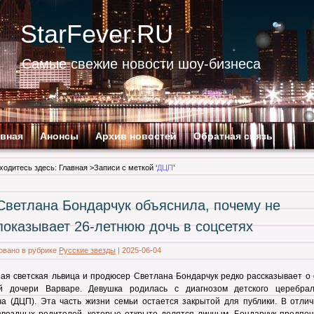
StarFever.RU
Самые свежие новости шоу-бизнеса
авная
Анонсы
Архив новостей
Обратная связь
ходитесь здесь:
Главная
>Записи с меткой ‘
ДЦП
’
Светлана Бондарчук объяснила, почему не
показывает 26-летнюю дочь в соцсетях
овано в рубрике
Русские звезды
|
2025-06-04
ая светская львица и продюсер Светлана Бондарчук редко рассказывает о 
й дочери Варваре. Девушка родилась с диагнозом детского церебрал
а (ДЦП). Эта часть жизни семьи остается закрытой для публики. В отлич