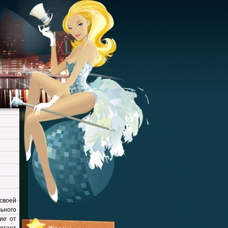
своей
ьного
ие от