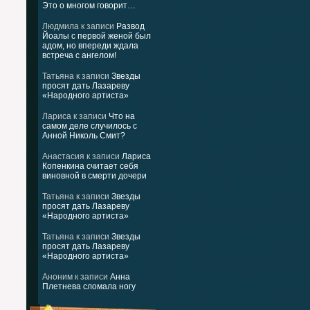
Это о многом говорит…
Людмила
к записи
Развод
Йоалы с первой женой был
адом, но впереди ждала
встреча с ангелом!
Татьяна
к записи
Звезды
просят дать Лазареву
«Народного артиста»
Лариса
к записи
Что на
самом деле случилось с
Анной Николь Смит?
Анастасия
к записи
Лариса
Копенкина считает себя
виновной в смерти дочери
Татьяна
к записи
Звезды
просят дать Лазареву
«Народного артиста»
Татьяна
к записи
Звезды
просят дать Лазареву
«Народного артиста»
Аноним
к записи
Анна
Плетнева сломала ногу