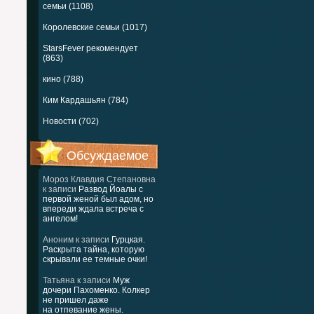
семьи (1108)
Королевские семьи (1017)
StarsFever рекомендует
(863)
кино (788)
Ким Кардашьян (784)
Новости (702)
Обсуждаемое
Мороз Клавдия Степановна
к записи
Развод Йоалы с
первой женой был адом, но
впереди ждала встреча с
ангелом!
Аноним
к записи
Гурцкая.
Раскрыта тайна, которую
скрывали ее темные очки!
Татьяна
к записи
Муж
дочери Пахоменко. Колкер
не пришел даже
на отпевание жены.