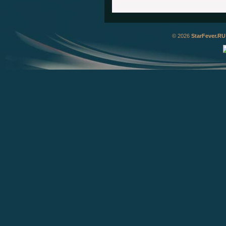
© 2026
StarFever.RU