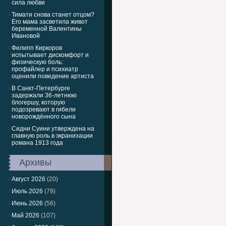
сила любви
Тимати снова станет отцом?
Его мама засветила живот
беременной Валентины
Ивановой
Филипп Киркоров
испытывает дискомфорт и
физическую боль:
профайлер и психиатр
оценили поведение артиста
В Санкт-Петербурге
задержали 36-летнюю
блогершу, которую
подозревают в гибели
новорождённого сына
Сидни Суини утверждена на
главную роль в экранизации
романа 1913 года
Архивы
Август 2026
(20)
Июль 2026
(79)
Июнь 2026
(56)
Май 2026
(107)