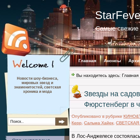
StarFev
Самые свежие 
Главная
Анонсы
Архи
Вы находитесь здесь:
Главная
Новости шоу-бизнеса,
мировых звезд и
знаменитостей, светская
хроника и мода
Звезды на садо
Фюрстенберг в 
Опубликовано в рубрике
KИНО&
Керр
,
Сальма Хайек
,
СВЕТСКАЯ
В Лос-Анджелесе состоялась