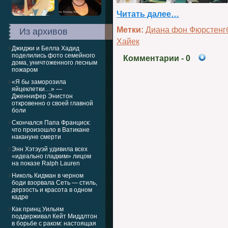
Читать далее…
Метки:
Диана фон Фюрстенг
Из архивов
Хайек
Джиджи и Белла Хадид
поделились фото семейного
Комментарии
- 0
дома, уничтоженного лесным
пожаром
«Я бы заморозила
яйцеклетки…» —
Дженнифер Энистон
откровенно о своей главной
боли
Скончался Папа Франциск:
что произошло в Ватикане
накануне смерти
Энн Хэтэуэй удивила всех
«идеально гладким» лицом
на показе Ralph Lauren
Николь Кидман в черном
боди взорвала Сеть — стиль,
дерзость и красота в одном
кадре
Как принц Уильям
поддерживал Кейт Миддлтон
в борьбе с раком: настоящая