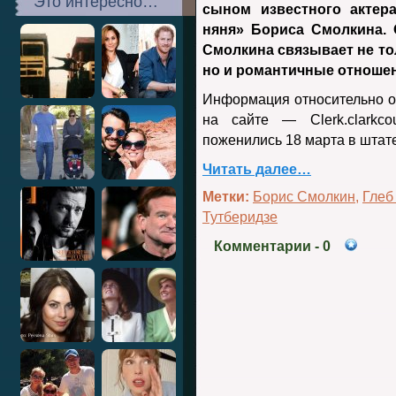
Это интересно…
сыном известного актер
няня» Бориса Смолкина. 
Смолкина связывает не то
но и романтичные отношен
Информация относительно о
на сайте — Clerk.clarkco
поженились 18 марта в штат
Читать далее…
Метки:
Борис Смолкин
,
Глеб
Тутберидзе
Комментарии
- 0