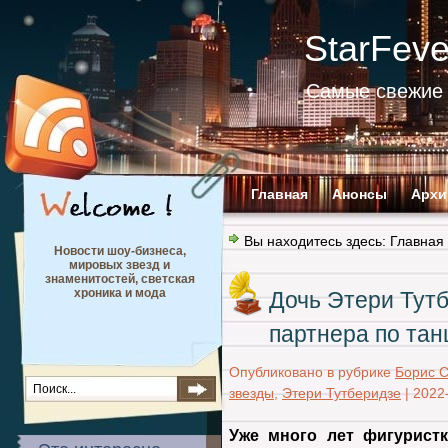
StarFev
Самые свежие 
Главная
Анонсы
Архи
Вы находитесь здесь:
Главная
Новости шоу-бизнеса,
мировых звезд и
знаменитостей, светская
хроника и мода
Дочь Этери Тут
партнера по тан
Опубликовано в рубрике
Борис 
звезды
,
Этери Тутберидзе
|
2022
Уже много лет фигурист