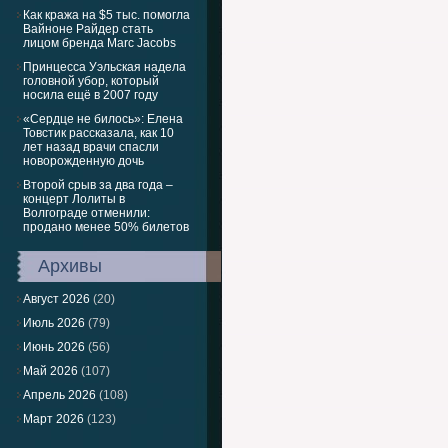
Как кража на $5 тыс. помогла
Вайноне Райдер стать
лицом бренда Marc Jacobs
Принцесса Уэльская надела
головной убор, который
носила ещё в 2007 году
«Сердце не билось»: Елена
Товстик рассказала, как 10
лет назад врачи спасли
новорожденную дочь
Второй срыв за два года –
концерт Лолиты в
Волгограде отменили:
продано менее 50% билетов
Архивы
Август 2026
(20)
Июль 2026
(79)
Июнь 2026
(56)
Май 2026
(107)
Апрель 2026
(108)
Март 2026
(123)