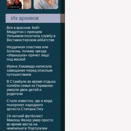
Из архивов
Вся в красном: Кейт
Миддлтон с принцем
Уильямом посетила службу в
Вестминстерском аббатстве
Неудачная пластика или
болезнь: почему звезда
«Иванушек» прячет лицо
под маской
Ирина Хакамада написала
завещание перед опасным
путешествием
В Стамбуле во время отдыха
погибла семья из Германии:
умерли двое детей и
родители
Стало известно, где и когда
похоронят народного
артиста Степана Гигу
24-летний футболист
Миклош Фехер умер просто
во время матча на
чемпионате Португалии