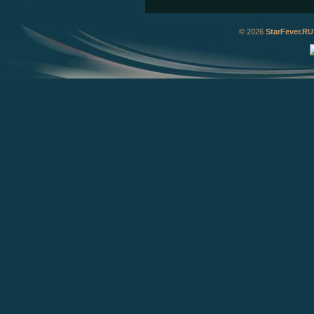
© 2026
StarFever.RU