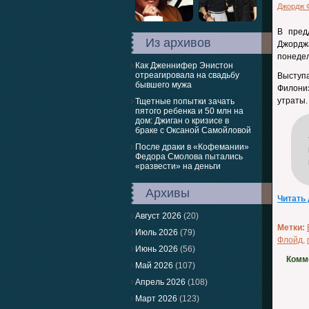
Джордж 
В пред
Из архивов
Джордж
понедел
Как Дженнифер Энистон
отреагировала на свадьбу
Выступа
бывшего мужа
Филониз
утраты.
Тщетные попытки зачать
пятого ребенка и 50 млн на
дом: Джиган о кризисе в
браке с Оксаной Самойловой
После драки в «Кофемании»
Федора Смолова пытались
«развести» на деньги
Архивы
Читать
Август 2026
(20)
Метки:
Июль 2026
(79)
Флойд
,
Июнь 2026
(56)
Комм
Май 2026
(107)
Апрель 2026
(108)
Март 2026
(123)