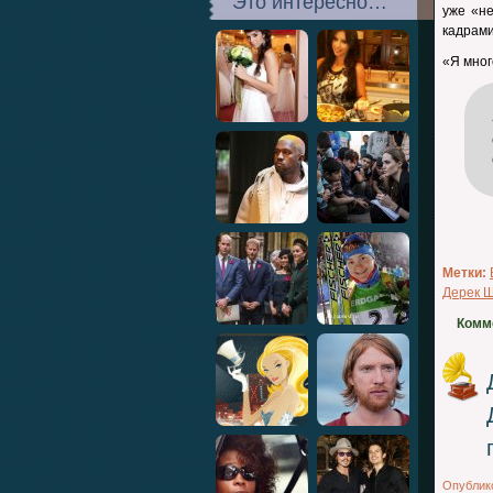
Это интересно…
уже «н
кадрами
«Я мног
Метки:
Дерек 
Комм
Опублик