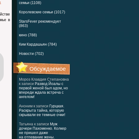
семьи (1108)
1
Королевские семьи (1017)
йстве
мье в
StarsFever рекомендует
(863)
кино (788)
Ким Кардашьян (784)
Новости (702)
Обсуждаемое
Мороз Клавдия Степановна
к записи
Развод Йоалы с
первой женой был адом, но
впереди ждала встреча с
ангелом!
Аноним
к записи
Гурцкая.
Раскрыта тайна, которую
скрывали ее темные очки!
Татьяна
к записи
Муж
дочери Пахоменко. Колкер
не пришел даже
на отпевание жены.