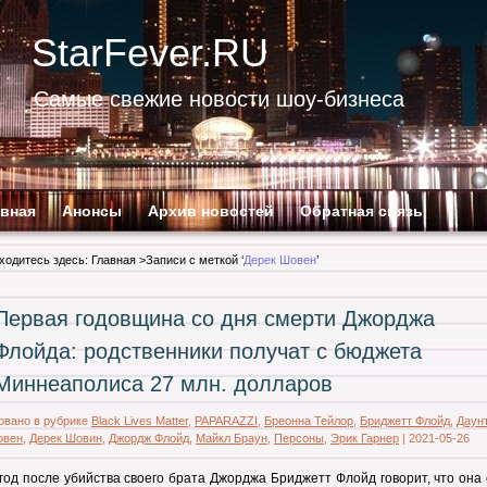
StarFever.RU
Самые свежие новости шоу-бизнеса
авная
Анонсы
Архив новостей
Обратная связь
ходитесь здесь:
Главная
>Записи с меткой ‘
Дерек Шовен
’
Первая годовщина со дня смерти Джорджа
Флойда: родственники получат с бюджета
Миннеаполиса 27 млн. долларов
овано в рубрике
Black Lives Matter
,
PAPARAZZI
,
Бреонна Тейлор
,
Бриджетт Флойд
,
Даунт
овен
,
Дерек Шовин
,
Джордж Флойд
,
Майкл Браун
,
Персоны
,
Эрик Гарнер
|
2021-05-26
год после убийства своего брата Джорджа Бриджетт Флойд говорит, что она