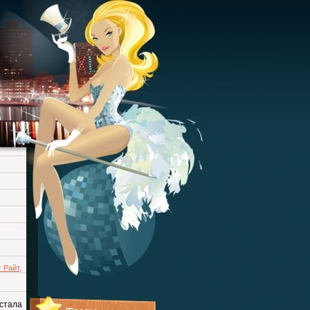
 Райт
,
 стала