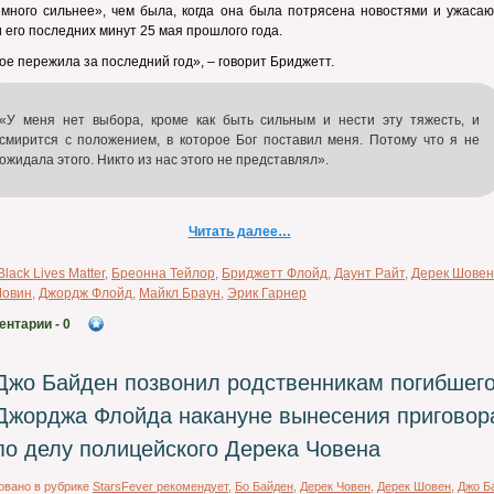
емного сильнее», чем была, когда она была потрясена новостями и ужаса
 его последних минут 25 мая прошлого года.
ое пережила за последний год», – говорит Бриджетт.
«У меня нет выбора, кроме как быть сильным и нести эту тяжесть, и
смирится с положением, в которое Бог поставил меня. Потому что я не
ожидала этого. Никто из нас этого не представлял».
Читать далее…
Black Lives Matter
,
Бреонна Тейлор
,
Бриджетт Флойд
,
Даунт Райт
,
Дерек Шовен
Шовин
,
Джордж Флойд
,
Майкл Браун
,
Эрик Гарнер
ентарии
- 0
Джо Байден позвонил родственникам погибшег
Джорджа Флойда накануне вынесения приговор
по делу полицейского Дерека Човена
овано в рубрике
StarsFever рекомендует
,
Бо Байден
,
Дерек Човен
,
Дерек Шовен
,
Джо Б