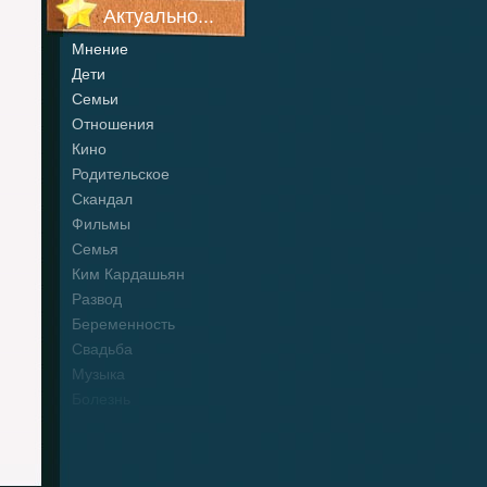
Актуально...
Мнение
Дети
Семьи
Отношения
Кино
Родительское
Скандал
Фильмы
Семья
Ким Кардашьян
Развод
Беременность
Свадьба
Музыка
Болезнь