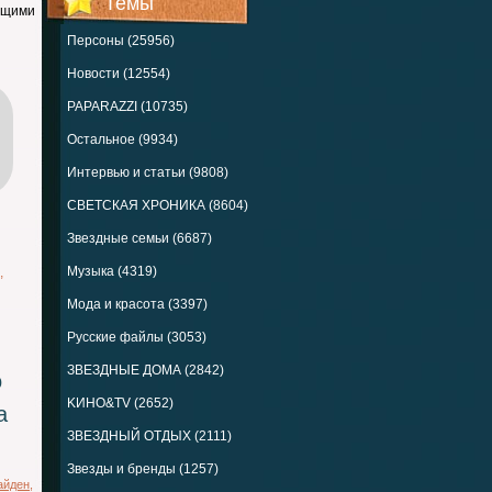
Темы
ющими
Персоны (25956)
Новости (12554)
PAPARAZZI (10735)
Остальное (9934)
Интервью и статьи (9808)
СВЕТСКАЯ ХРОНИКА (8604)
Звездные семьи (6687)
Музыка (4319)
,
Мода и красота (3397)
Русские файлы (3053)
ЗВЕЗДНЫЕ ДОМА (2842)
о
KИНО&TV (2652)
а
ЗВЕЗДНЫЙ ОТДЫХ (2111)
Звезды и бренды (1257)
айден
,