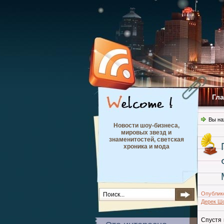
Гл
Вы на
Новости шоу-бизнеса,
мировых звезд и
знаменитостей, светская
хроника и мода
Опублик
Дерек Ш
Спустя 