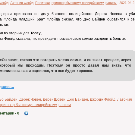
Флойд
,
Латония Флойд
,
Политики
,
приговор бывшему полицейскому
,
расизм
|
2021-04-2
дверии приговора по делу бывшего полицейского Дерека Човена в уби
а Флойда младший брат Флойда сказал, что Джо Байден обратился к се
ьник.
я во вторник для
Today
,
а Флойд сказала, что президент призвал свою семью разделить боль их
«Он знает, каково это потерять члена семьи, и он знает процесс, через
который мы проходим. Поэтому он просто давал нам знать, что
молился за нас и надеялся, что все будет хорошо».
 далее…
Бо Байден
,
Дерек Човен
,
Дерек Шовен
,
Джо Байден
,
Джордж Флойд
,
Латония
приговор бывшему полицейскому
,
расизм
ентарии
- 0