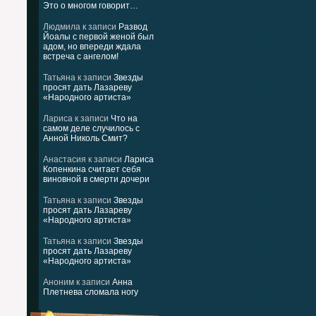
Это о многом говорит…
Людмила
к записи
Развод
Йоалы с первой женой был
адом, но впереди ждала
встреча с ангелом!
Татьяна
к записи
Звезды
просят дать Лазареву
«Народного артиста»
Лариса
к записи
Что на
самом деле случилось с
Анной Николь Смит?
Анастасия
к записи
Лариса
Копенкина считает себя
виновной в смерти дочери
Татьяна
к записи
Звезды
просят дать Лазареву
«Народного артиста»
Татьяна
к записи
Звезды
просят дать Лазареву
«Народного артиста»
Аноним
к записи
Анна
Плетнева сломала ногу