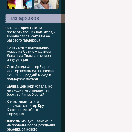
Из архивов
Как Виктория Бекхэм
превратилась из поп-звезды
в икону стиля: секреты её
базового гардероба
Пять самым популярных
мемов из Сети с участием
Дональда Трампа в момент
инаугурации
Сын Джоди Фостер Чарли
Фостер появился на премии
SAG-2025: редкий выход в
поддержку матери
Бьянка Цензори устала, но
не уходит: что мешает ей
бросить Канье Уэста?
Как выглядит и чем
занимается актер Круз
Кастильо из «Санта-
Барбары»
Жизель Бюндхен замечена
на прогулке после рождения
ребенка от нового