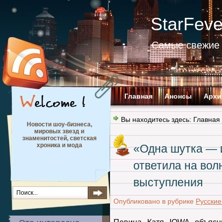
StarFev
Самые свежие 
Главная
Анонсы
Архи
Вы находитесь здесь:
Главная
Новости шоу-бизнеса,
мировых звезд и
знаменитостей, светская
хроника и мода
«Одна шутка — и
ответила на вол
выступления
Опубликовано в рубрике
Русские