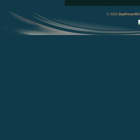
© 2026
StarFever.RU