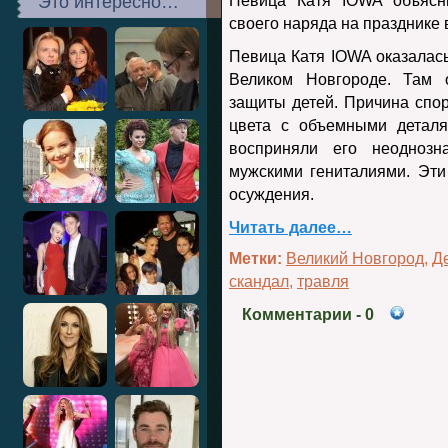
Это интересно…
Певица Катя IOWA объясни
своего наряда на празднике
Певица Катя IOWA оказалась
Великом Новгороде. Там 
защиты детей. Причина спо
цвета с объемными деталя
восприняли его неоднозн
мужскими гениталиями. Эт
осуждения.
Читать далее…
Метки:
Великий Новгород
,
Д
скандал
,
травля
Комментарии
- 0