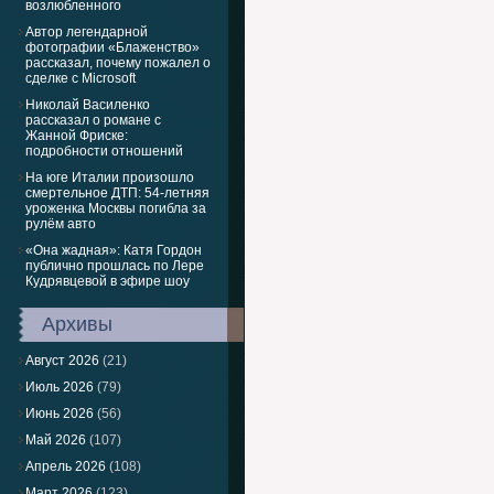
возлюбленного
Автор легендарной
фотографии «Блаженство»
рассказал, почему пожалел о
сделке с Microsoft
Николай Василенко
рассказал о романе с
Жанной Фриске:
подробности отношений
На юге Италии произошло
смертельное ДТП: 54-летняя
уроженка Москвы погибла за
рулём авто
«Она жадная»: Катя Гордон
публично прошлась по Лере
Кудрявцевой в эфире шоу
Архивы
Август 2026
(21)
Июль 2026
(79)
Июнь 2026
(56)
Май 2026
(107)
Апрель 2026
(108)
Март 2026
(123)