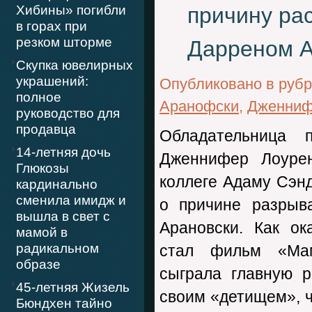
Хибины» погибли
причину ра
в горах при
резком шторме
Дарреном 
Скупка ювелирных
украшений:
Опубликовано в руб
полное
Аранофски
,
Дженниф
руководство для
продавца
Обладательница 
14-летняя дочь
Дженнифер Лоуре
Глюкозы
коллеге Адаму Сэнд
кардинально
сменила имидж и
о причине разрыв
вышла в свет с
Арановски. Как ок
мамой в
радикальном
стал фильм «Мам
образе
сыграла главную р
45-летняя Жизель
своим «детищем», ч
Бюндхен тайно