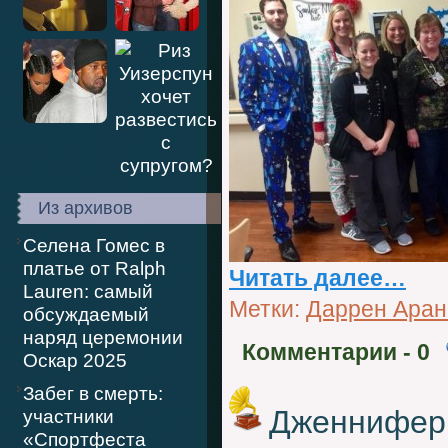
Из архивов
Селена Гомес в
платье от Ralph
Читать далее…
Lauren: самый
Метки:
Даррен Ара
обсуждаемый
наряд церемонии
Комментарии
- 0
Оскар 2025
Забег в смерть:
Дженнифер 
участники
«Спортфеста