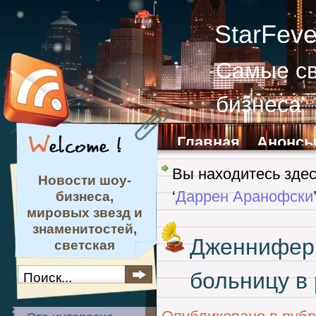
StarFev
Самые св
бизнеса
Главная
Анонс
Обратная связь
Вы находитесь зде
Новости шоу-
‘
Даррен Аранофски
бизнеса,
мировых звезд и
знаменитостей,
Дженнифер 
светская
хроника и мода
больницу в