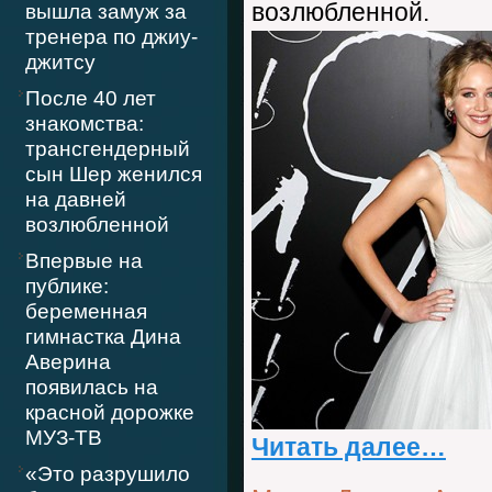
возлюбленной.
вышла замуж за
тренера по джиу-
джитсу
После 40 лет
знакомства:
трансгендерный
сын Шер женился
на давней
возлюбленной
Впервые на
публике:
беременная
гимнастка Дина
Аверина
появилась на
красной дорожке
МУЗ-ТВ
Читать далее…
«Это разрушило