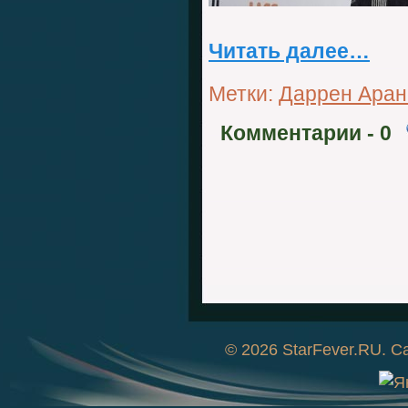
Читать далее…
Метки:
Даррен Ара
Комментарии
- 0
© 2026
StarFever.RU
. С