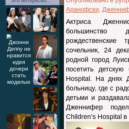
Опубликовано в руб
Это интересно…
Аранофски
,
Дженниф
Актриса Дженн
большинство 
рождественские 
сочельник, 24 дек
родной город Луис
посетить детскую 
Hospital. На днях
больницу, где с ра
детьми и раздавал
Дженнифер подел
Children’s Hospital в