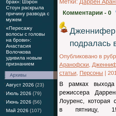
Метки:
Даррен Ара
брак»: Шэрон
Стоун раскрыла
Комментарии
- 0
причину развода с
мужем
«Пересажу
Дженнифер
волосы с головы
на брови»:
подралась 
Анастасия
Волочкова
Опубликовано в руб
удивила новым
признанием
Аранофски
,
Дженниф
статьи
,
Персоны
|
20
Архивы
В рамках выхода
Август 2026
(23)
режиссера Дарре
Июль 2026
(79)
Лоуренс, которая 
Июнь 2026
(56)
в пятницу, 1
Май 2026
(107)