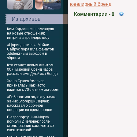
ювелирный бренд
Комментарии
- 0
Из архивов
Ким Кардашьян намекнула
на новые отношения:
интрига в трейлере шоу
«Царица стиля»: Майли
Сайрус поразила фанатов
эффектным выходом в
чёрном
Кто станет новым агентом
007: мировой бренд часов
раскрыл имя Джеймса Бонда
Жена Брюса Уиллиса
призналась, как часто
видится с 70-летним актером
«Ребенок мог задохнуться»:
жених блогерши Лерчек
рассказал о срочной
операции во время родов
В аэропорту Нью-Йорка
погибли 2 человек после
столкновения самолета со
спецтехникой