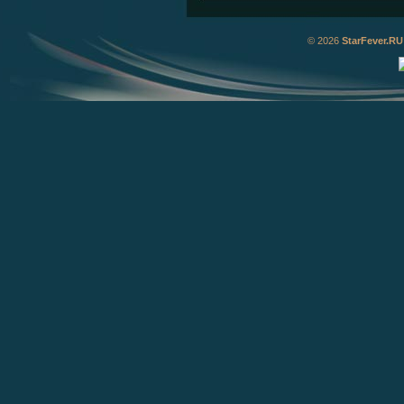
© 2026
StarFever.RU