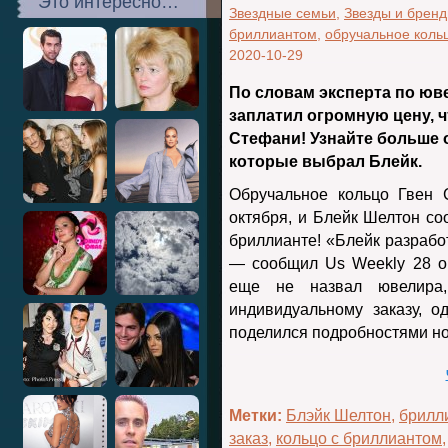
Это интересно…
Звездные семьи
,
Звезды и брен
бриллиантом
,
обручальное коль
2020-10-29
По словам эксперта по ю
заплатил огромную цену, 
Стефани! Узнайте больше о
которые выбрал Блейк.
Обручальное кольцо Гвен 
октября, и Блейк Шелтон с
бриллианте! «Блейк разрабо
— сообщил Us Weekly
28 о
еще не назвал ювелира,
индивидуальному заказу, 
поделился подробностями но
Метки:
Блэйк Шелтон
,
брилл
заказ
,
кольцо с бриллиантом