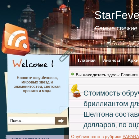
StarFev
Самые свежие 
Главная
Анонсы
Архи
Вы находитесь здесь:
Главная
Новости шоу-бизнеса,
мировых звезд и
знаменитостей, светская
хроника и мода
Стоимость обруч
бриллиантом дл
Шелтона составл
долларов, по оц
Опубликовано в рубрике
PAPARA