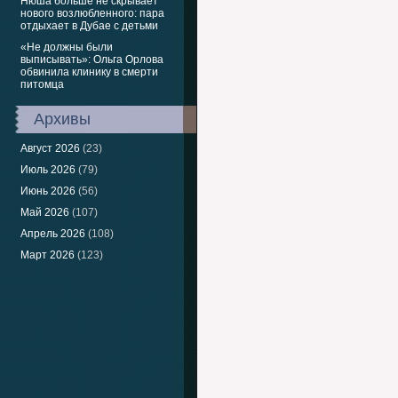
Нюша больше не скрывает
нового возлюбленного: пара
отдыхает в Дубае с детьми
«Не должны были
выписывать»: Ольга Орлова
обвинила клинику в смерти
питомца
Архивы
Август 2026
(23)
Июль 2026
(79)
Июнь 2026
(56)
Май 2026
(107)
Апрель 2026
(108)
Март 2026
(123)