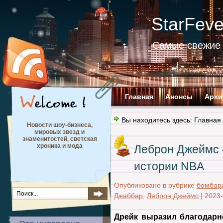
StarFev
Самые свежие 
Главная
Анонсы
Архи
Вы находитесь здесь:
Главная
Новости шоу-бизнеса,
мировых звезд и
знаменитостей, светская
хроника и мода
Леброн Джеймс 
истории NBA
Опубликовано в рубрике
бомбар
Джаббар
,
Леброн Джеймс
|
2023-
Дрейк выразил благодарно