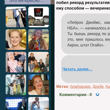
Это интересно…
побил рекорд результати
ему способом — вечеринкой
«Леброн Джеймс, как
НБА», — начиналось в
Ты бьешь рекорд по р
это, мне пришлось вер
Акрон, штат Огайо».
Читать далее…
Метки:
бомбардир
,
Дрейк
,
Ка
Комментарии
- 0