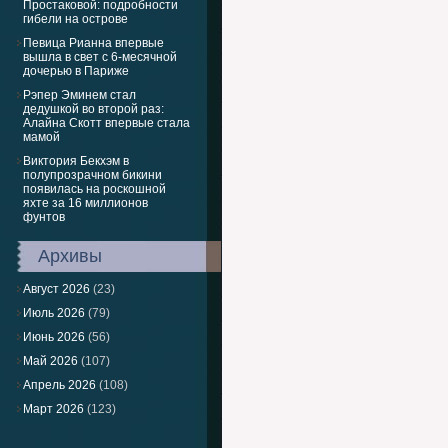
Простаковой: подробности
гибели на острове
Певица Рианна впервые
вышла в свет с 6-месячной
дочерью в Париже
Рэпер Эминем стал
дедушкой во второй раз:
Алайна Скотт впервые стала
мамой
Виктория Бекхэм в
полупрозрачном бикини
появилась на роскошной
яхте за 16 миллионов
фунтов
Архивы
Август 2026
(23)
Июль 2026
(79)
Июнь 2026
(56)
Май 2026
(107)
Апрель 2026
(108)
Март 2026
(123)