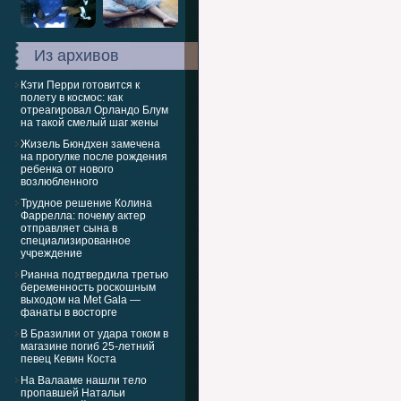
Из архивов
Кэти Перри готовится к
полету в космос: как
отреагировал Орландо Блум
на такой смелый шаг жены
Жизель Бюндхен замечена
на прогулке после рождения
ребенка от нового
возлюбленного
Трудное решение Колина
Фаррелла: почему актер
отправляет сына в
специализированное
учреждение
Рианна подтвердила третью
беременность роскошным
выходом на Met Gala —
фанаты в восторге
В Бразилии от удара током в
магазине погиб 25-летний
певец Кевин Коста
На Валааме нашли тело
пропавшей Натальи