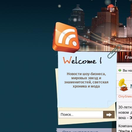
Гл
Вы на
Новости шоу-бизнеса,
мировых звезд и
знаменитостей, светская
хроника и мода
Опублик
30-летн
новом д
века –
Э
Компан
‘You’re