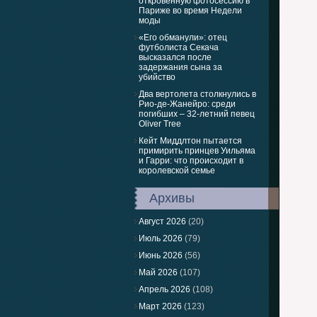
откровенную фотосессию в
Париже во время Недели
моды
«Его обманули»: отец
футболиста Секача
высказался после
задержания сына за
убийство
Два вертолета столкнулись в
Рио-де-Жанейро: среди
погибших – 32-летний певец
Oliver Tree
Кейт Миддлтон пытается
примирить принцев Уильяма
и Гарри: что происходит в
королевской семье
Архивы
Август 2026
(20)
Июль 2026
(79)
Июнь 2026
(56)
Май 2026
(107)
Апрель 2026
(108)
Март 2026
(123)