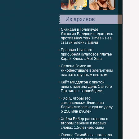
Из архивов
Скандал в Голливуде:
Джастин Балдони подает иск
против New York Times из-за
статьи Блейк Лайвли
Бронвин Ньюпорт
приобрела культовое платье
Карли Клосс с Met Gala
Селена Гомес на
кинофестивале в элегантном
платье с крупным цветком
Кейт Миддлтон с пинтой
пива отметила День Святого
Патрика с гвардейцами
«Хочу, чтобы это
закончилось»: блогерша
Лерчек явилась в суд по делу
о 250 млн рублей
Хейли Бибер рассказала о
втором ребёнке и первых
словах 1,5-летнего сына
Оксана Самойлова показала