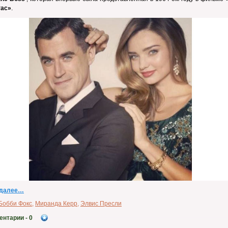
гас»
.
 далее…
Бобби Фокс
,
Миранда Керр
,
Элвис Пресли
ентарии
- 0