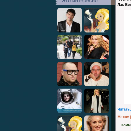
Это интересно…
Лас-Ве
Читать
Метки:
Комм