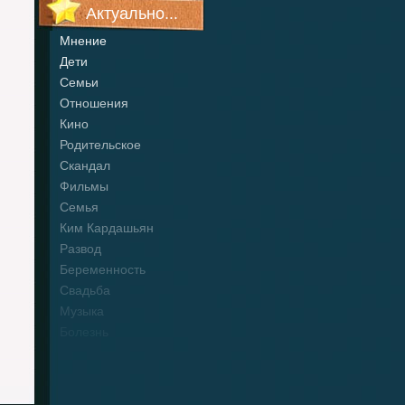
Актуально...
Мнение
Дети
Семьи
Отношения
Кино
Родительское
Скандал
Фильмы
Семья
Ким Кардашьян
Развод
Беременность
Свадьба
Музыка
Болезнь