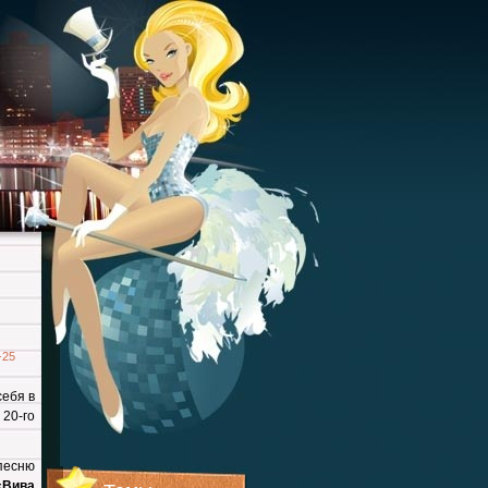
-25
ебя в
20-го
 песню
«Вива