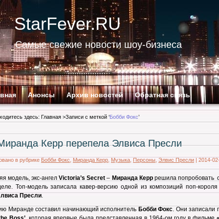
StarFever.RU
Самые свежие новости шоу-бизнеса
авная
Анонсы
Архив новостей
Обратная связь
ходитесь здесь:
Главная
>Записи с меткой ‘
Бобби Фокс
’
Миранда Керр перепела Элвиса Пресли
овано в рубрике
Бобби Фокс
,
Миранда Керр
,
Музыка
,
Персоны
,
Элвис Пресли
|
2014-02
яя модель, экс-ангел
Victoria’s Secret
–
Миранда Керр
решила попробовать с
еле. Топ-модель записала кавер-версию одной из композиций поп-короля 
лвиса Пресли
.
ию Миранде составил начинающий исполнитель
Бобби Фокс
. Они записали
 the Boss’
, которая впервые была представленная в 1964-ом году в фильме