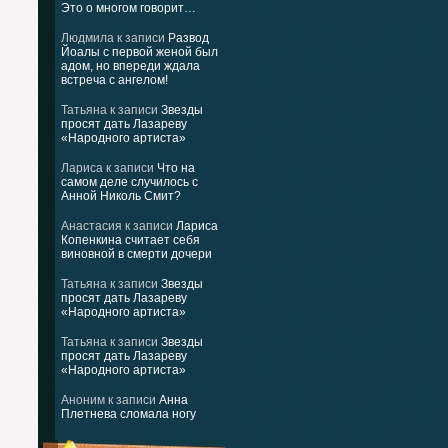
Это о многом говорит…
Людмила
к записи
Развод
Йоалы с первой женой был
адом, но впереди ждала
встреча с ангелом!
Татьяна
к записи
Звезды
просят дать Лазареву
«Народного артиста»
Лариса
к записи
Что на
самом деле случилось с
Анной Николь Смит?
Анастасия
к записи
Лариса
Копенкина считает себя
виновной в смерти дочери
Татьяна
к записи
Звезды
просят дать Лазареву
«Народного артиста»
Татьяна
к записи
Звезды
просят дать Лазареву
«Народного артиста»
Аноним
к записи
Анна
Плетнева сломала ногу