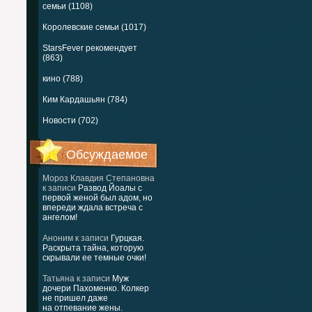
семьи (1108)
Королевские семьи (1017)
StarsFever рекомендует
(863)
кино (788)
Ким Кардашьян (784)
Новости (702)
Обсуждаемое
Мороз Клавдия Степановна
к записи
Развод Йоалы с
первой женой был адом, но
впереди ждала встреча с
ангелом!
Аноним
к записи
Гурцкая.
Раскрыта тайна, которую
скрывали ее темные очки!
Татьяна
к записи
Муж
дочери Пахоменко. Колкер
не пришел даже
на отпевание жены.