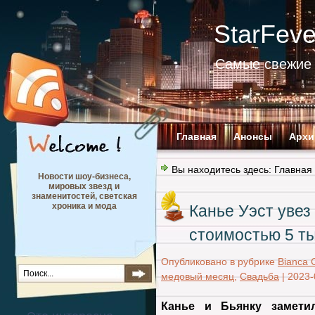
StarFev
Самые свежие 
Главная
Анонсы
Архи
Вы находитесь здесь:
Главная
Новости шоу-бизнеса,
мировых звезд и
знаменитостей, светская
хроника и мода
Канье Уэст увез 
стоимостью 5 ты
Опубликовано в рубрике
Bianca 
медовый месяц
,
Свадьба
|
2023-
Канье и Бьянку замети