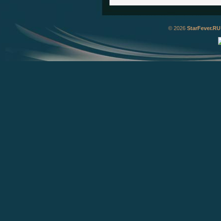
© 2026
StarFever.RU