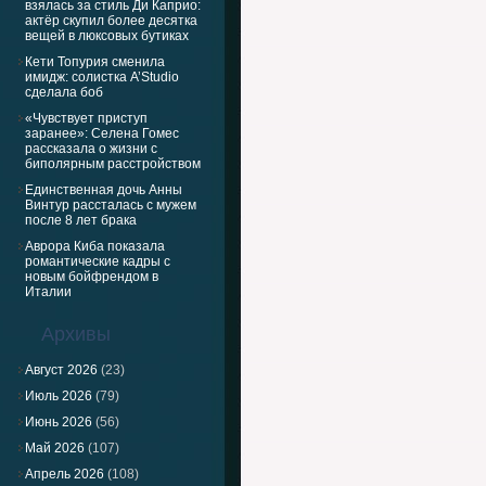
взялась за стиль Ди Каприо:
актёр скупил более десятка
вещей в люксовых бутиках
Кети Топурия сменила
имидж: солистка A’Studio
сделала боб
«Чувствует приступ
заранее»: Селена Гомес
рассказала о жизни с
биполярным расстройством
Единственная дочь Анны
Винтур рассталась с мужем
после 8 лет брака
Аврора Киба показала
романтические кадры с
новым бойфрендом в
Италии
Архивы
Август 2026
(23)
Июль 2026
(79)
Июнь 2026
(56)
Май 2026
(107)
Апрель 2026
(108)