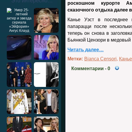
Это интересно…
роскошном курорте Ам
сказочного отдыха далее в
Канье Уэст в последнее 
папарацци после нескольк
теперь он снова в заголовк
Бьянкой Цензори в медовый
Читать далее…
Метки:
Bianca Censori
,
Канье
Комментарии
- 0