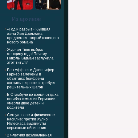
Из архивов
«Год и разрыв»: бывшая
жена Хью Джекмана
предрекает скорый конец его
нового романа
Журнал Time выбрал
женщину года! Почему
Николь Кидман заслужила
этот титул?
Бен Аффлек и Дженнифер
Гарнер замечены в
объятиях: бойфренд
актрисы в ярости и требует
решительных шагов
В Стамбуле во время отдыха
погибла семья из Германии:
умерли двое детей и
родители
Сексуальное и физическое
насилие: против Хулио
Иглесиаса выдвинуты
серьезные обвинения
27-летняя возлюбленная