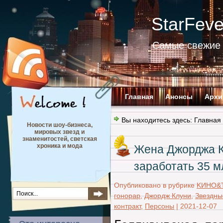
StarFev
Самые свежие 
Главная
Анонсы
Архи
Вы находитесь здесь:
Главная
Новости шоу-бизнеса,
мировых звезд и
знаменитостей, светская
хроника и мода
Жена Джорджа К
заработать 35 м
Опубликовано в рубрике
KИНО&
гонорар
,
Джордж Клуни
,
Звездны
контракт
,
Персоны
|
2021-12-07