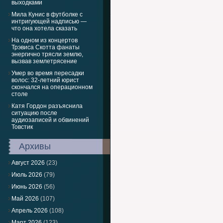
выходками
Мила Кунис в футболке с
интригующей надписью —
что она хотела сказать
На одном из концертов
Трэвиса Скотта фанаты
энергично трясли землю,
вызвав землетрясение
Умер во время пересадки
волос: 32-летний юрист
скончался на операционном
столе
Катя Гордон разъяснила
ситуацию после
аудиозаписей и обвинений
Товстик
Архивы
Август 2026
(23)
Июль 2026
(79)
Июнь 2026
(56)
Май 2026
(107)
Апрель 2026
(108)
Март 2026
(123)