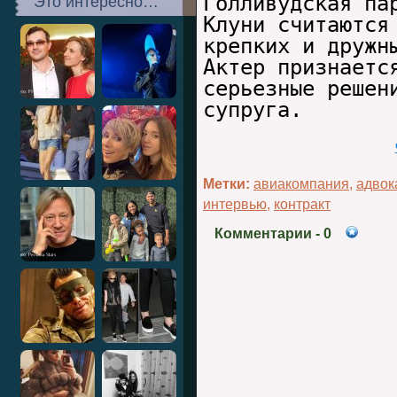
Голливудская па
Это интересно…
Клуни считаются
крепких и дружн
Актер признаетс
серьезные решен
супруга.
Метки:
авиакомпания
,
адвок
интервью
,
контракт
Комментарии
- 0