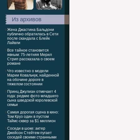
Из архивов
Жена Джастина Бальдони
публично обратилась в Сети
после скандала с Блейк
Лайвли
Все тайное становится
явным: 75-летняя Мерил
Стрип рассказала о своем
романе
Что известно о модели
Марии Ковальчук, найденной
на обочине дороге в
тяжелом состоянии
Принц Джулиан отмечает 4
года: редкие фото младшего
сына шведской королевской
семьи
Самая дорогая сцена в кино:
Том Круз один в пустом
Таймс-сквер за $1 миллион
Соседи в шоке: актер
Джейсон Стейтем пугает
соседей своими странными