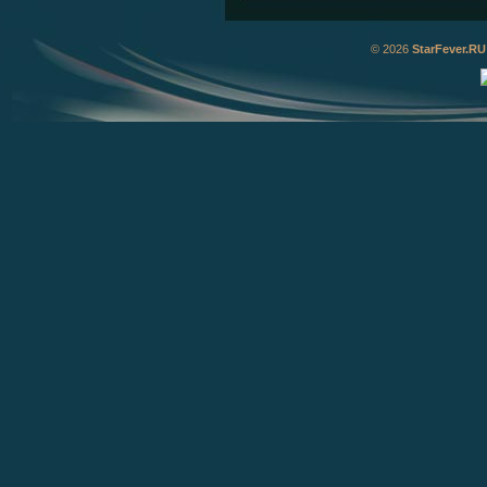
© 2026
StarFever.RU