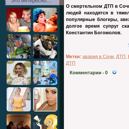
Это интересно…
О смертельном ДТП в Сочи
людей находятся в тяже
популярные блогеры, зве
долгое время супруг ск
Константин Богомолов.
Метки:
авария в Сочи
,
ДТП
,
ДТП
Комментарии
- 0