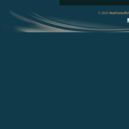
© 2026
StarFever.RU