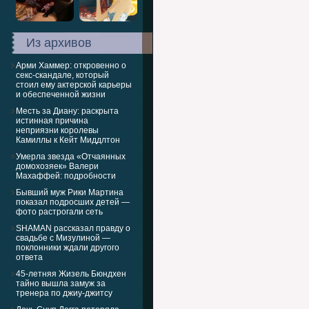
Из архивов
Арми Хаммер: откровенно о
секс-скандале, который
стоил ему актерской карьеры
и обеспеченной жизни
Месть за Диану: раскрыта
истинная причина
неприязни королевы
Камиллы к Кейт Миддлтон
Умерла звезда «Отчаянных
домохозяек» Валери
Махаффей: подробности
Бывший муж Рики Мартина
показал подросших детей —
фото растрогали сеть
SHAMAN рассказал правду о
свадьбе с Мизулиной —
поклонники ждали другого
ответа
45-летняя Жизель Бюндхен
тайно вышла замуж за
тренера по джиу-джитсу