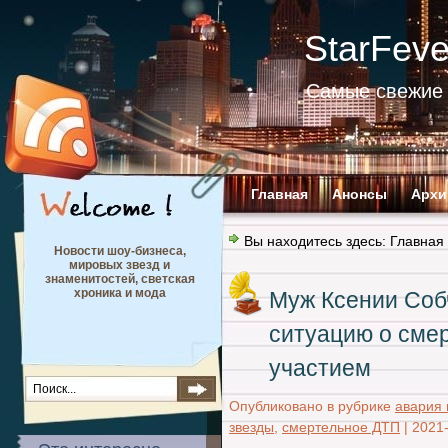
StarFev
Самые свежие 
Главная
Анонсы
Архи
Вы находитесь здесь:
Главная
Новости шоу-бизнеса,
мировых звезд и
знаменитостей, светская
хроника и мода
Муж Ксении Соб
ситуацию о сме
участием
Опубликовано в рубрике
авария 
звезды
,
смертельное ДТП
|
2021