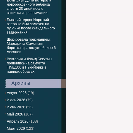
Дочь Снуп Догга потеряла
новорожденного ребенка
спустя 20 дней после
выписки из реанимации
Бывший герцог Йоркский
впервые был замечен на
публике после скандального
задержания
Шокировала признанием:
Маргарита Симоньян
борется с раком уже более 6
месяцев
Виктория и Дэвид Бекхэмы
появились на саммита
TIME100 в Нью-Йорке в
парных образах
Архивы
Август 2026
(19)
Июль 2026
(79)
Июнь 2026
(56)
Май 2026
(107)
Апрель 2026
(108)
Март 2026
(123)