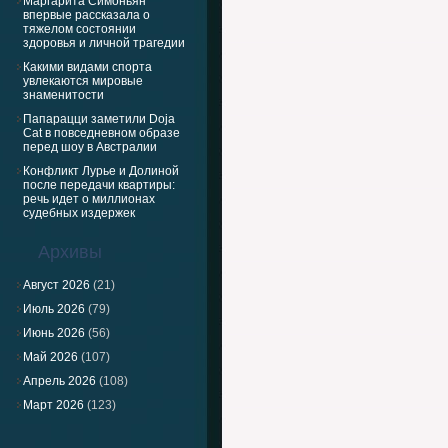
Маргарита Симоньян
впервые рассказала о
тяжелом состоянии
здоровья и личной трагедии
Какими видами спорта
увлекаются мировые
знаменитости
Папарацци заметили Doja
Cat в повседневном образе
перед шоу в Австралии
Конфликт Лурье и Долиной
после передачи квартиры:
речь идет о миллионах
судебных издержек
Архивы
Август 2026
(21)
Июль 2026
(79)
Июнь 2026
(56)
Май 2026
(107)
Апрель 2026
(108)
Март 2026
(123)