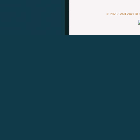
© 2026
StarFever.RU