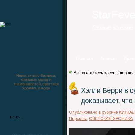
StarFev
Самые свежие 
Главная
Анонсы
Архи
Вы находитесь здесь:
Главная
Новости шоу-бизнеса,
мировых звезд и
знаменитостей, светская
хроника и мода
Хэлли Берри в 
доказывает, что
Опубликовано в рубрике
KИНО&
Персоны
,
СВЕТСКАЯ ХРОНИКА
,