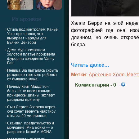
Из архивов
Хэлли Берри на этой неде
Стиль под контролем: Канье
фотографией где она, изо
Уэст признался, что
длинном, но очень откров
выбирает наряды для
Бьянки Цензори
бедра.
Деми Мур в сияющем
золотом платье произвела
фурор на вечеринке Vanity
Fair
Читать далее…
Певица Sia пыталась скрыть
Метки:
Аресенио Холл
,
Ивет
рождение третьего ребенка
от бывшего мужа
Комментарии
- 0
Почему Кейт Миддлтон
больше не носит кольцо
принцессы Дианы: эксперт
раскрыла причину
Сын Сергея Зверева через
суд хочет вернуть квартиру
отца за 40 миллионов
Скандал, предательство и
молчание: Миа Бойка — о
разрыве с Кокой и MONA