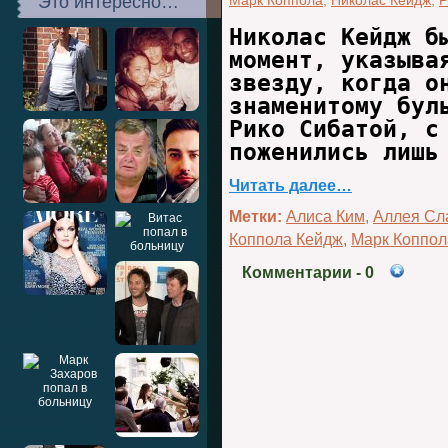
Это интересно…
Марк Коппола
,
Николас Кейдж
,
Р
Николас Кейдж б
момент, указыва
звезду, когда о
знаменитому бул
Рико Сибатой, с
поженились лишь
Читать далее…
Метки:
Алиса Ким
,
Аллея Сл
Коппола Кейдж
,
Марк Коппол
Комментарии
- 0