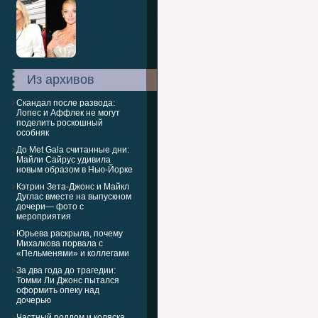
Из архивов
Скандал после развода:
Лопес и Аффлек не могут
поделить роскошный
особняк
До Met Gala считанные дни:
Майли Сайрус удивила
новым образом в Нью-Йорке
Кэтрин Зета-Джонс и Майкл
Дуглас вместе на выпускном
дочери— фото с
мероприятия
Юрьева раскрыла, почему
Михалкова порвала с
«Пельменями» и коллегами
За два года до трагедии:
Томми Ли Джонс пытался
оформить опеку над
дочерью
Частный роддом и коляска