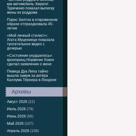
как автомобиль: Кирилл
Туриченко показал выписку
жены из роддома
Пэрис Хилтон в откровенном
образе отпраздновала 45-
летие
«Мой личный стилист»:
Агата Муцениеце показала
трогательное видео с
дочерью
«Состояние ухудшилось»:
кронпринц Норвегии Хокон
сделал заявление о жене
Певица Дуа Липа тайно
вышла замуж за актёра
Каллума Тёрнера в Лондоне
Архивы
Август 2026
(22)
Июль 2026
(79)
Июнь 2026
(56)
Май 2026
(107)
Апрель 2026
(108)