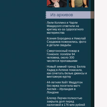
Из архивов
Лили Коллинз и Чарли
Макдауэлл ответили на
критику из-за суррогатного
материнства
Ксения Бородина и Николай
Сердюков поженились: фото
и детали свадьбы
Смертоносный пожар в
Гонконге: погибли 94
человека, около 300
числятся пропавшими
Новый зимний тренд: Белла
Хадид в Аспене показала,
как сочетать белые джинсы и
винтажную куртку
44-летняя Кейт Миддлтон
без мужа посетила матч
Англия – Ирландия в
Лондоне
Блогер Лерчек полностью
закрыла долг перед
налоговой в 176 млн рублей