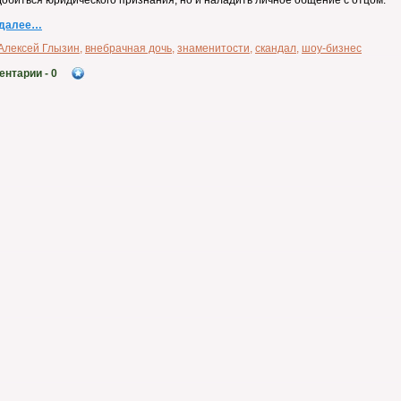
добиться юридического признания, но и наладить личное общение с отцом.
 далее…
Алексей Глызин
,
внебрачная дочь
,
знаменитости
,
скандал
,
шоу-бизнес
ентарии
- 0