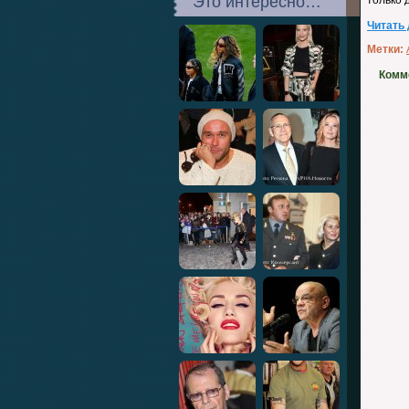
Это интересно…
только 
Читать
Метки:
Комм