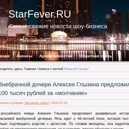
StarFever.RU
Самые свежие новости шоу-бизнеса
авная
Анонсы
Архив новостей
Обратная связь
ходитесь здесь:
Главная
>Записи с меткой ‘
Алексей Глызин
’
Внебрачной дочери Алексея Глызина предложи
100 тысяч рублей за «молчание»
овано в рубрике
Звездные семьи
|
2026-05-25
 российского певца Алексея Глызина продолжает развиваться исто
лагаемой внебрачной дочерью. Речь идет о 46-летней Анне, которая пыт
льно подтвердить родство с артистом. По словам женщины, она надеяла