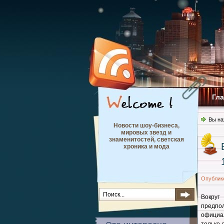
Гл
Вы на
Новости шоу-бизнеса,
мировых звезд и
знаменитостей, светская
хроника и мода
Опублик
Вокруг
предпо
официа