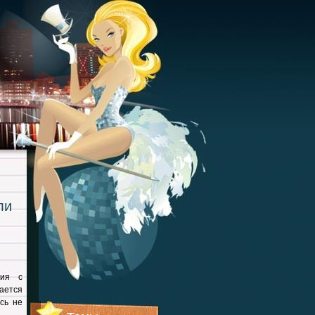
ли
рия с
ается
сь не