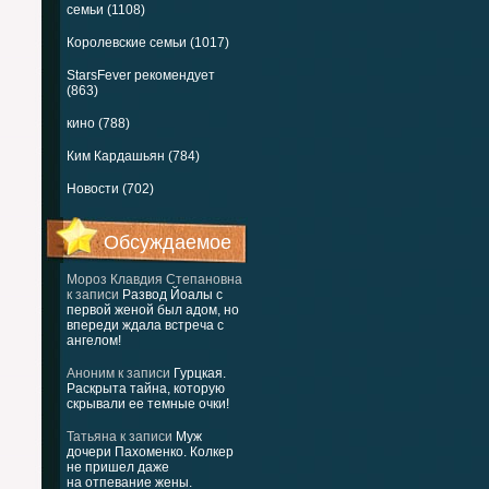
семьи (1108)
Королевские семьи (1017)
StarsFever рекомендует
(863)
кино (788)
Ким Кардашьян (784)
Новости (702)
Обсуждаемое
Мороз Клавдия Степановна
к записи
Развод Йоалы с
первой женой был адом, но
впереди ждала встреча с
ангелом!
Аноним
к записи
Гурцкая.
Раскрыта тайна, которую
скрывали ее темные очки!
Татьяна
к записи
Муж
дочери Пахоменко. Колкер
не пришел даже
на отпевание жены.