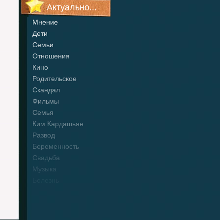
Актуально...
Мнение
Дети
Семьи
Отношения
Кино
Родительское
Скандал
Фильмы
Семья
Ким Кардашьян
Развод
Беременность
Свадьба
Музыка
Болезнь