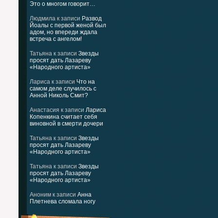
Это о многом говорит…
Людмила
к записи
Развод
Йоалы с первой женой был
адом, но впереди ждала
встреча с ангелом!
Татьяна
к записи
Звезды
просят дать Лазареву
«Народного артиста»
Лариса
к записи
Что на
самом деле случилось с
Анной Николь Смит?
Анастасия
к записи
Лариса
Копенкина считает себя
виновной в смерти дочери
Татьяна
к записи
Звезды
просят дать Лазареву
«Народного артиста»
Татьяна
к записи
Звезды
просят дать Лазареву
«Народного артиста»
Аноним
к записи
Анна
Плетнева сломала ногу