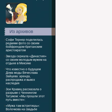
Из архивов
Софи Тернер поделилась
редкими фото со своим
бойфрендом-британским
аристократом
Звезда сериала «Династия»
со своим молодым мужем на
отдыхе в Мексике
Что известно о будущем
Дома моды Вячеслава
Зайцева: аренда,
распродажа и вывоз
наследия
Зои Кравиц рассказала о
разрыве с Ченнингом
Татумом: «Мы прошли этот
путь вместе»:
«Мужа там встретишь»:
Волочкова на свадьбе