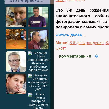
Это интересно…
Скотт
|
2021-02-01
Это 3-й день рождения
знаменательного соб
фотографии малышки за п
позировала в самых преле
Читать далее…
Метки:
3-й день рождения
,
К
Скотт
Комментарии
- 0