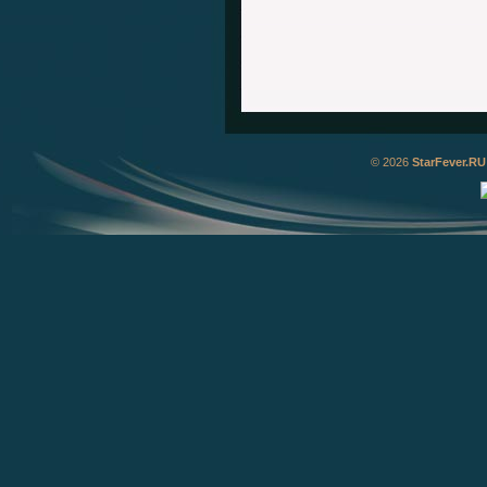
© 2026
StarFever.RU