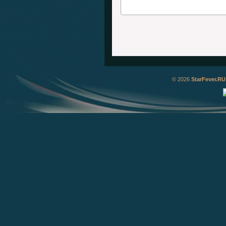
© 2026
StarFever.RU