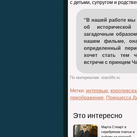
с детьми, супругом и родств
“В нашей работе мы
об исторической 
загадочным образом
нашем фильме, она
определенный пери
хочет стать тем 
встречи с принцем Ч
По материалам: starslife.ru
Метки:
интервью
,
королевска
преображение
,
Принцесса Д
Это интересно
Марта Стюарт в
серебряном платье и
туфлях на красной