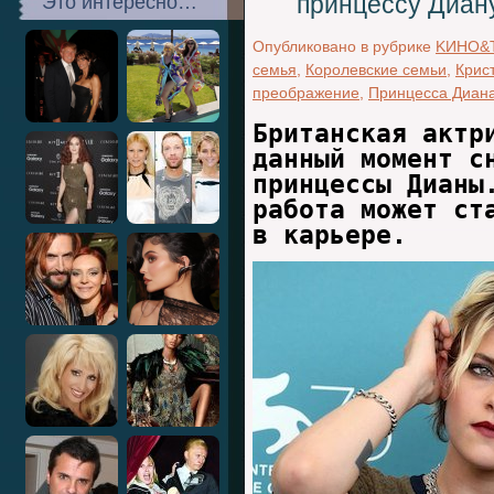
принцессу Диан
Это интересно…
Опубликовано в рубрике
KИНО&
семья
,
Королевские семьи
,
Крис
преображение
,
Принцесса Диан
Британская актр
данный момент с
принцессы Дианы
работа может ст
в карьере.