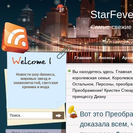
StarFev
Самые свежие 
Главная
Анонсы
Архи
Вы находитесь здесь:
Главная
Новости шоу-бизнеса,
королевская семья
,
Королевск
мировых звезд и
знаменитостей, светская
Остальное
,
Персоны
,
преобра
хроника и мода
Преображение! Кристен Стюарт
принцессу Диану
Вот это Преобр
доказала всем, 