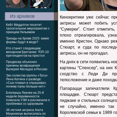
Из архивов
Кинокритики уже сейчас пр
актрисы может побить ус
Кейт Миддлтон посетит
трогательное мероприятие с
“Сумерки”. Стоит отметить
принцем Уильямом
плохо отреагировала, узн
Тренды на брови 2025: какие
именно Кристен. Однако р
формы будут в моде?
Стюарт, и суда по послед
Кто станет следующим
монархом Британии: ТОП-10
актрисы, он не прогадал.
претендентов на престол
На днях в сети появились н
Продюсер объяснил
причины возвращения
картины “Спенсер”, на них 
Валерия Меладзе в Россию
сходство с Леди Ди прос
Экс-солистка группы «Тату»
Лена Катина о разводе:
телосложение и даже походк
«Сын плакал и спрашивал,
почему папы больше нет»
Папарацци запечатлели К
Блогерша Лерчек на 25-й
площадке. Стюарт предст
неделе беременности
показала УЗИ и рассказала о
пиджаке и стильных солнцез
проблемах со здоровьем
не случайно, именно так 
36-летняя актриса Агата
Королевской семьи в 1989 го
Муцениеце выписалась из