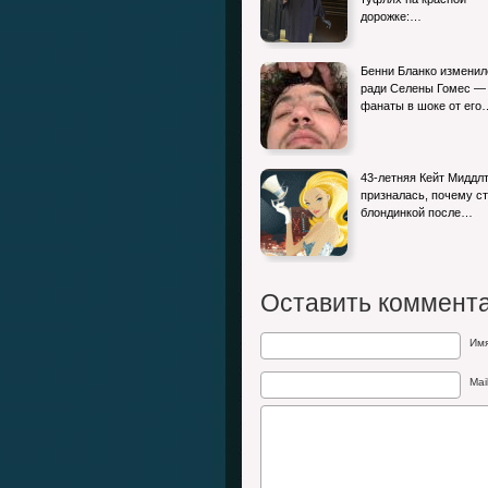
дорожке:…
Бенни Бланко изменил
ради Селены Гомес —
фанаты в шоке от его
43-летняя Кейт Миддл
призналась, почему с
блондинкой после…
Оставить коммент
Им
Mai