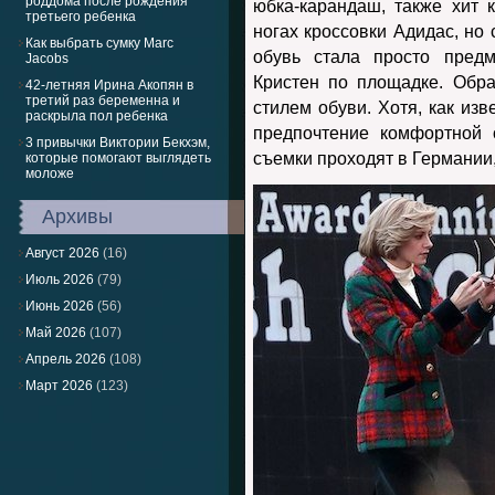
роддома после рождения
юбка-карандаш, также хит 
третьего ребенка
ногах кроссовки Адидас, но 
Как выбрать сумку Marc
обувь стала просто пред
Jacobs
Кристен по площадке. Обр
42-летняя Ирина Акопян в
третий раз беременна и
стилем обуви. Хотя, как изв
раскрыла пол ребенка
предпочтение комфортной 
3 привычки Виктории Бекхэм,
съемки проходят в Германии,
которые помогают выглядеть
моложе
Архивы
Август 2026
(16)
Июль 2026
(79)
Июнь 2026
(56)
Май 2026
(107)
Апрель 2026
(108)
Март 2026
(123)