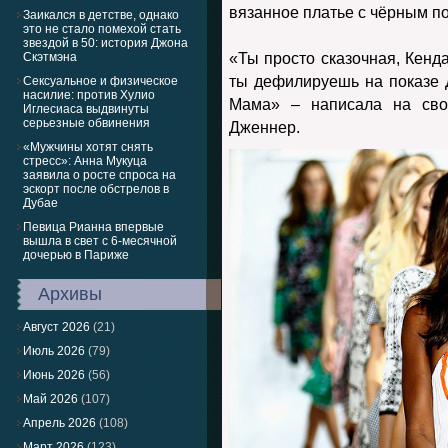
вязанное платье с чёрным по
Заикался в детстве, однако
это не стало помехой стать
звездой в 50: история Джона
Скэтмэна
«Ты просто сказочная, Кенд
ты дефилируешь на показе 
Сексуальное и физическое
насилие: против Хулио
Мама» – написала на сво
Иглесиаса выдвинуты
серьезные обвинения
Дженнер.
«Мужчины хотят снять
стресс»: Анна Мукуца
заявила о росте спроса на
эскорт после обстрелов в
Дубае
Певица Рианна впервые
вышла в свет с 6-месячной
дочерью в Париже
Архивы
Август 2026
(21)
Июль 2026
(79)
Июнь 2026
(56)
Май 2026
(107)
Апрель 2026
(108)
Март 2026
(123)