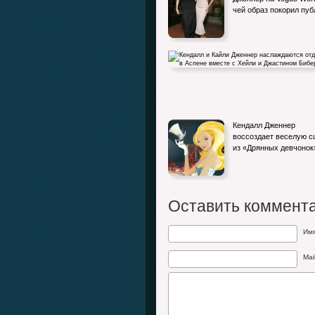
чей образ покорил пуб
Кендалл и Кайли Дженнер наслаждаются
Кендалл Дженнер
отдыхом в Аспене вместе с…
воссоздает веселую с
из «Дрянных девчонок
Оставить коммент
Им
Mai