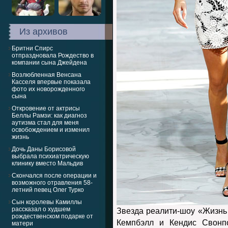
Из архивов
Бритни Спирс
отпраздновала Рождество в
компании сына Джейдена
Возлюбленная Венсана
Касселя впервые показала
фото их новорожденного
сына
Откровение от актрисы
Беллы Рамзи: как диагноз
аутизма стал для меня
освобождением и изменил
жизнь
Дочь Даны Борисовой
выбрала психиатрическую
клинику вместо Мальдив
Скончался после операции и
возможного отравления 58-
летний певец Олег Турко
Сын королевы Камиллы
рассказал о худшем
Звезда реалити-шоу «Жизнь
рождественском подарке от
Кемпбэлл и Кендис Свонпо
матери