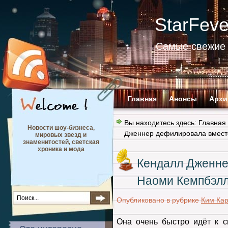
StarFev
Самые свежие 
Главная
Анонсы
Архи
Вы находитесь здесь:
Главная
Новости шоу-бизнеса,
Дженнер дефилировала вмест
мировых звезд и
знаменитостей, светская
хроника и мода
Кендалл Дженне
Наоми Кемпбэл
Опубликовано в рубрике
Ким Ка
Она очень быстро идёт к 