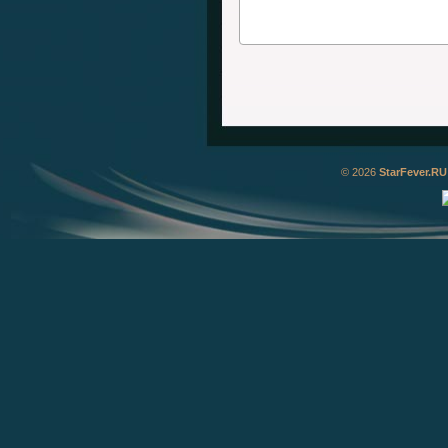
© 2026
StarFever.RU