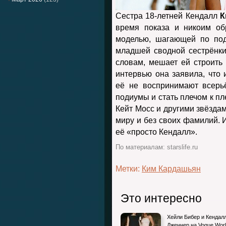
Сестра 18-летней Кендалл
К
время показа и никоим об
моделью, шагающей по под
младшей сводной сестрёнки
словам, мешает ей строить
интервью она заявила, что 
её не воспринимают всерь
подиумы и стать плечом к п
Кейт Мосс и другими звёзда
миру и без своих фамилий. 
её «просто Кендалл».
По материалам: starslife.ru
Метки:
Ким Кардашьян
Это интересно
Хейли Бибер и Кендал
Дженнер на Vogue Worl