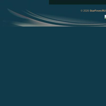
© 2026
StarFever.RU