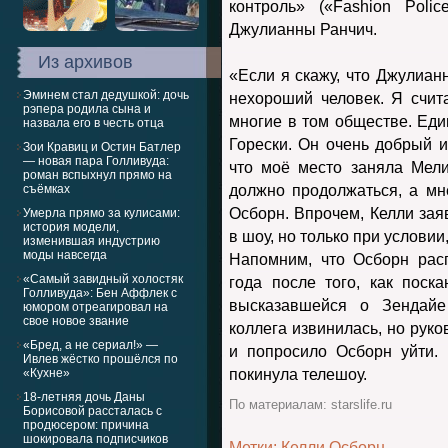
контроль» («Fashion Poli
Джулианны Ранчич.
Из архивов
«Если я скажу, что Джулианн
Эминем стал дедушкой: дочь
нехороший человек. Я счита
рэпера родила сына и
многие в том обществе. Еди
назвала его в честь отца
Горески. Он очень добрый и
Зои Кравиц и Остин Батлер
— новая пара Голливуда:
что моё место заняла Мел
роман вспыхнул прямо на
съёмках
должно продолжаться, а мн
Осборн. Впрочем, Келли зая
Умерла прямо за кулисами:
история модели,
в шоу, но только при условии,
изменившая индустрию
моды навсегда
Напомним, что Осборн рас
«Самый завидный холостяк
года после того, как поск
Голливуда»: Бен Аффлек с
высказавшейся о Зендайе
юмором отреагировал на
свое новое звание
коллега извинилась, но руко
«Бред, а не сериал!» —
и попросило Осборн уйти.
Ивлев жёстко прошёлся по
«Кухне»
покинула телешоу.
18-летняя дочь Даны
По материалам: starslife.ru
Борисовой рассталась с
продюсером: причина
шокировала подписчиков
Метки:
Келли Осборн