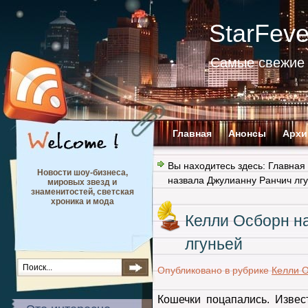
StarFev
Самые свежие 
Главная
Анонсы
Архи
Вы находитесь здесь:
Главная
Новости шоу-бизнеса,
назвала Джулианну Ранчич лг
мировых звезд и
знаменитостей, светская
хроника и мода
Келли Осборн н
лгуньей
Опубликовано в рубрике
Келли 
Кошечки поцапались. Извес