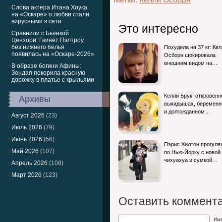
Слова актера Итана Хоука
на «Оскаре» о любви стали
вирусными в сети
Это интересно
Сравнили с Бьянкой
Цензори: Гвинет Пэлтроу
без нижнего белья
Похудела на 37 кг: Ке
появилась на «Оскаре-2026»
Осборн шокировала
внешним видом на…
В образе богини Афины:
Зендая покорила красную
дорожку в платье с крыльями
Келли Брук: откровенн
Архивы
выкидышах, беременн
и долгожданном…
Август 2026
(23)
Июль 2026
(79)
Июнь 2026
(56)
Пэрис Хилтон прогуля
Май 2026
(107)
по Нью-Йорку с новой
чихуахуа и сумкой…
Апрель 2026
(108)
Март 2026
(123)
Оставить коммент
Им