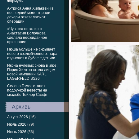
Формулы-1
Актриса Анна Хилькевич в
последний момент ради
дочери отказалась от
операции
«Чувства остались»:
Анастасия Волочкова
сделала неожиданное
признание
Нюша больше не скрывает
нового возлюбленного: пара
отдыхает в Дубае с детьми
Икона нулевых снова в игре:
Пэрис Хилтон стала лицом
новой кампании KARL
LAGERFELD SS26
Селена Гомес станет
подружкой невесты на
свадьбе Тейлор Свифт
Архивы
Август 2026
(16)
Июль 2026
(79)
Июнь 2026
(56)