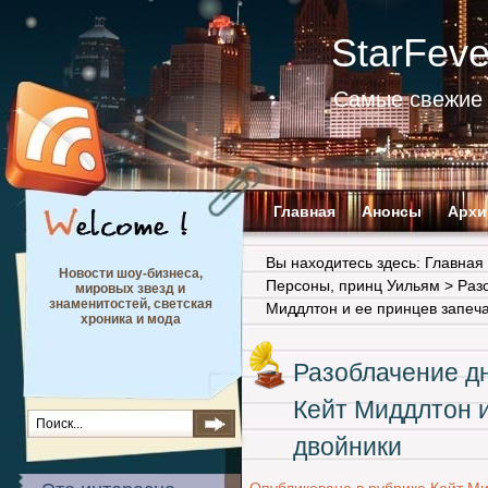
StarFev
Самые свежие 
Главная
Анонсы
Архи
Вы находитесь здесь:
Главная
Новости шоу-бизнеса,
Персоны
,
принц Уильям
> Разо
мировых звезд и
знаменитостей, светская
Миддлтон и ее принцев запеч
хроника и мода
Разоблачение дн
Кейт Миддлтон 
двойники