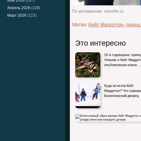
Май 2026
(107)
Апрель 2026
(108)
По материалам: starslife.ru
Март 2026
(123)
Метки:
Кейт Миддлтон
,
принц
Это интересно
15-я годовщина: принц
Уильям и Кейт Миддлт
опубликовали новое…
Куда исчезла Кейт
Миддлтон? Что скрыва
Букингемский дворец