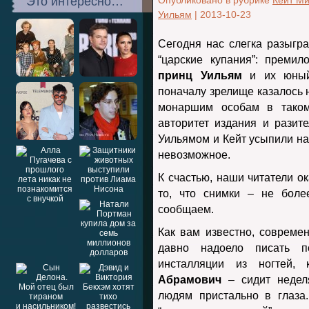
Это интересно…
Опубликовано в рубрике
Кейт М
Уильям
|
2013-10-23
Сегодня нас слегка разыгр
“царские купания”: премил
принц Уильям
и их юный 
поначалу зрелище казалось 
монаршим особам в таком
авторитет издания и разит
Уильямом и Кейт усыпили на
невозможное.
К счастью, наши читатели о
то, что снимки – не бол
сообщаем.
Как вам известно, совреме
давно надоело писать п
инсталляции из ногтей, 
Абрамович
– сидит недел
людям пристально в глаз