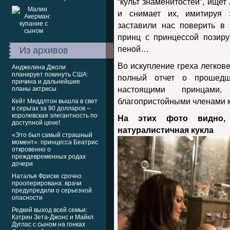
“культ знаменитостей”, ищет
и снимает их, имитируя 
заставили нас поверить в 
принц с принцессой позир
пеной…
Из архивов
Во искупление греха легков
Анджелина Джоли
планирует покинуть США:
полный отчет о прошедш
причина и дальнейшие
планы актрисы
настоящими принцами
благопристойными членами к
Кейт Миддлтон вышла в свет
в серьгах за 90 долларов –
королевская элегантность по
На этих фото видно,
доступной цене!
натуралистичная кукла
«Это был самый страшный
момент»: принцесса Беатрис
откровенно о
преждевременных родах
дочери
Наталья Фриске срочно
прооперирована: врачи
предупредили о серьезной
опасности
Редкий выход всей семьи:
Кэтрин Зета-Джонс и Майкл
Дуглас с сыном на гонках