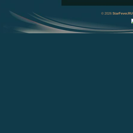
© 2026
StarFever.RU