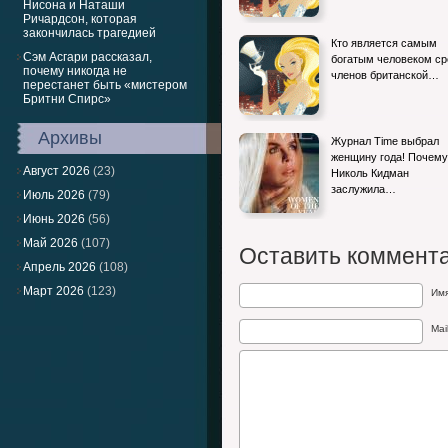
Нисона и Наташи
Ричардсон, которая
закончилась трагедией
Кто является самым
Сэм Асгари рассказал,
богатым человеком ср
почему никогда не
членов британской…
перестанет быть «мистером
Бритни Спирс»
Архивы
Журнал Time выбрал
женщину года! Почему
Август 2026
(23)
Николь Кидман
заслужила…
Июль 2026
(79)
Июнь 2026
(56)
Май 2026
(107)
Оставить коммент
Апрель 2026
(108)
Март 2026
(123)
Им
Mai