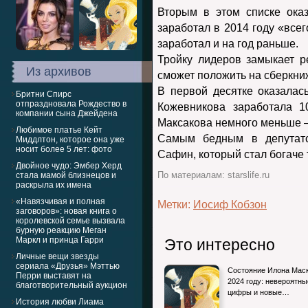
Вторым в этом списке ока
заработал в 2014 году «всег
заработал и на год раньше.
Тройку лидеров замыкает р
Из архивов
сможет положить на сберкниж
В первой десятке оказалас
Бритни Спирс
отпраздновала Рождество в
Кожевникова заработала 1
компании сына Джейдена
Максакова немного меньше –
Любимое платье Кейт
Самым бедным в депутатс
Миддлтон, которое она уже
носит более 5 лет: фото
Сафин, который стал богаче 
Двойное чудо: Эмбер Херд
стала мамой близнецов и
По материалам: starslife.ru
раскрыла их имена
«Навязчивая и полная
Метки:
Иосиф Кобзон
заговоров»: новая книга о
королевской семье вызвала
бурную реакцию Меган
Маркл и принца Гарри
Это интересно
Личные вещи звезды
сериала «Друзья» Мэттью
Состояние Илона Маск
Перри выставят на
2024 году: невероятны
благотворительный аукцион
цифры и новые…
История любви Лиама