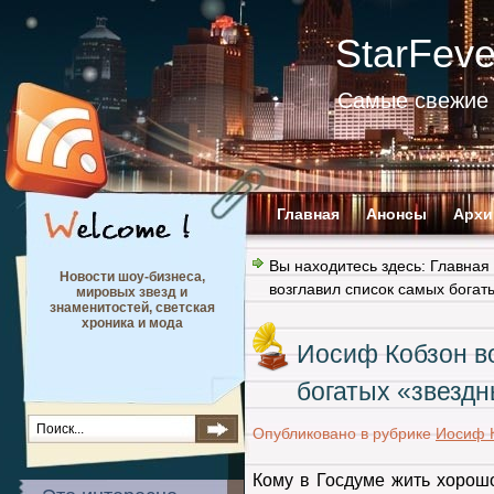
StarFev
Самые свежие 
Главная
Анонсы
Архи
Вы находитесь здесь:
Главная
Новости шоу-бизнеса,
возглавил список самых богат
мировых звезд и
знаменитостей, светская
хроника и мода
Иосиф Кобзон в
богатых «звездн
Опубликовано в рубрике
Иосиф 
Кому в Госдуме жить хорош