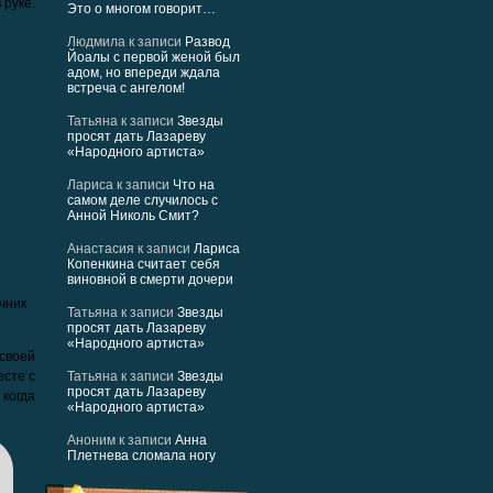
​руке.
Это о многом говорит…
Людмила
к записи
Развод
Йоалы с первой женой был
адом, но впереди ждала
встреча с ангелом!
Татьяна
к записи
Звезды
просят дать Лазареву
«Народного артиста»
Лариса
к записи
Что на
самом деле случилось с
Анной Николь Смит?
Анастасия
к записи
Лариса
Копенкина считает себя
виновной в смерти дочери
чник
Татьяна
к записи
Звезды
просят дать Лазареву
«Народного артиста»
своей
есте с
Татьяна
к записи
Звезды
просят дать Лазареву
когда
«Народного артиста»
Аноним
к записи
Анна
Плетнева сломала ногу