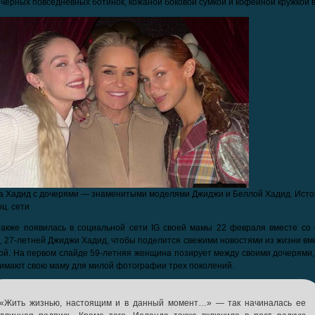
черных повседневных ботинок, кожаной боковой сумкой и кофейной кружкой в ​
 Хадид с дочерями — знаменитыми моделями Джиджи и Беллой Хадид. Исто
оц. сети
также появилась в социальной сети IG своей мамы 22 февраля вместе со 
, 27-летней Джиджи Хадид, чтобы поделится свежими новостями из жизни вм
й. На первом слайде 59-летняя женщина позирует между своими дочерями, 
имают свою маму для милой фотографии трех поколений.
«Жить жизнью, настоящим и в данный момент…» — так начиналась ее