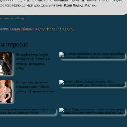
длинная подпись. Кроме того, Иоланда также включила в пост редкую
фотографию дочери Джиджи, 2-летней
Кхай Хадид Малик.
алам: starslife.ru
Белла Хадид
,
Джиджи Хадид
,
Иоланда Хадид
 интересно
Смелый выход Беллы
Хадид в Нью-Йорке: как
модель превратила
улицу…
29-летняя супермодель Белла Хадид
Белла Хадид поразила
засветилась на яхте во Франции в
образом после тайных
съёмок в Париже — в чём
Джиджи и Белла Хадид поделились фото
семейного дома,…