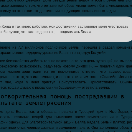
ала 26-летняя девушка. Дочь звезды реалити-шоу RHOBH, 59-летней Ио
также заявила о том, что ее занятой образ жизни может быть «нездоровым
скольку он отвлекает от достижения следующих поставленных задач.
«Когда я так много работаю, мои достижения заставляют меня чувствовать
себя лучше, что так нездорово», — поделилась Белла.
многие из 7,7 миллионов подписчиков Беллы перешли в раздел коммента
ыразить свою поддержку уроженке Вашингтона, округ Колумбия.
ее беспокойство действительно похоже на то, что день пугающий, но мы по
рекрасную возможность, радуйтесь новому дню!!!!!!!!», — пошутил один фа
ном комментарии один из ее поклонников отметил, что «существова
ем» — это то, что им помогает, и она ответила им тоже. «Спасибо! Истинн
ет мне, когда у меня приступ. Присутствовать. Присутствовать. Обычн
тся, когда я думаю о прошлом или будущем», — ответила Белла.
готворительная помощь пострадавшим в
ультате землетрясения
же день Белла, как и обещала, пришла в Турецкий дом в Нью-Йорке, 
вовать несколько вещей для выживших после землетрясения в Турции
фии здесь). Для благотворительной акции Белла надела белый платок, ро
защитные очки, черные джинсы и замшевое пальто. Она дополнила образ 