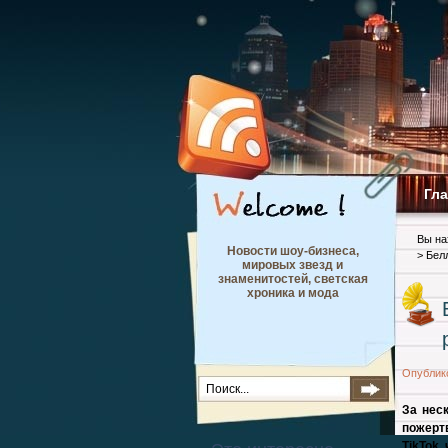
Гл
Вы на
Новости шоу-бизнеса,
> Бел
мировых звезд и
знаменитостей, светская
хроника и мода
Опублик
За нес
пожерт
TikTok,