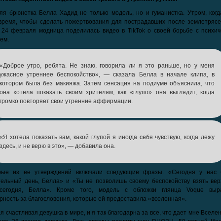
яя брюнетка Белла Хадид не только модель, но и гуманистка. Утром, когд
время, чтобы сделать пожертвования для пострадавших после землетрясе
 24 февраля модница поделилась видео в TikTok о своей борьбе с психич
ьем.
«Доброе утро, ребята. Не знаю, говорила ли я это раньше, но у меня
ужасное утреннее беспокойство», — сказала Белла в начале клипа, в
котором была без макияжа. Затем сенсация на подиуме объяснила, что
она хотела показать своим зрителям, как «глупо» она выглядит, когда
громко повторяет свои утренние аффирмации.
«Я хотела показать вам, какой глупой я иногда себя чувствую, когда лежу
здесь, и не верю в это», — добавила она.
рые из ее утверждений включали следующие фразы: «Сегодня у нас 
тельный день, Белла» и «Ты не позволишь своему беспокойству взять вер
сегодня, Белла». Кроме того, модель с обложки глянца Voque выр
рность за благословения, которые ей предоставила «вселенная».
я счастливая девушка в мире, и я так благодарна за все, что дает мне Вселе