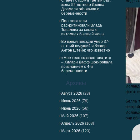
Станет отцом в третий раз:
модных 
жена 52-летнего Джоша
Дюамеля объявила о
беременности
Пользователи
раскритиковали Влада
Топалова за слова о
питомцах бывшей жены
Во время поездки умер 37-
летний ведущий и блогер
Антон Штейн: что известно
«Мое тело сказало: хватит»
– Хилари Дафф шокировала
признанием о 4-й
беременности
Архивы
Иоланда
фото: с
Август 2026
(23)
Июль 2026
(79)
Белла 
сестрой
Июнь 2026
(56)
Иоландо
Май 2026
(107)
они обн
Апрель 2026
(108)
Март 2026
(123)