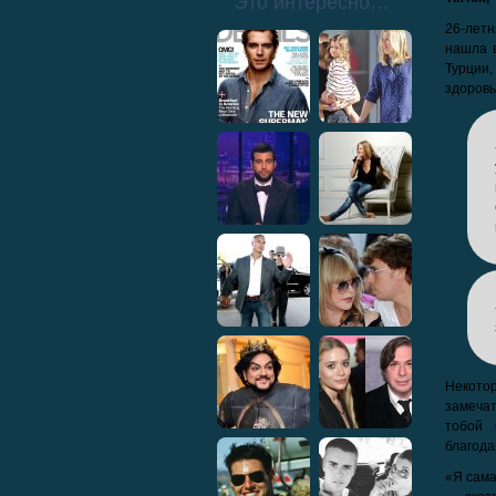
Это интересно…
26-летн
нашла 
Турции,
здоров
Некото
замеча
тобой 
благода
«Я сама