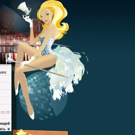
адид
-02-25
ающей
ась в