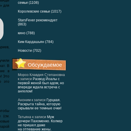
ланды
семьи (1108)
» для
Королевские семьи (1017)
StarsFever рекомендует
(863)
кино (788)
Ким Кардашьян (784)
риев,
Новости (702)
лучили
Обсуждаемое
нат. В
ние в
Мороз Клавдия Степановна
о! Это
к записи
Развод Йоалы с
о это
первой женой был адом, но
впереди ждала встреча с
ангелом!
Аноним
к записи
Гурцкая.
Раскрыта тайна, которую
скрывали ее темные очки!
чтобы
 (см.
Татьяна
к записи
Муж
дочери Пахоменко. Колкер
зовые
не пришел даже
парой
на отпевание жены.