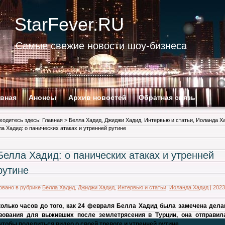
StarFever.RU
Самые свежие новости шоу-бизнеса
авная
Анонсы
Архив новостей
Обратная связь
ходитесь здесь:
Главная
>
Белла Хадид
,
Джиджи Хадид
,
Интервью и статьи
,
Иоланда Х
ла Хадид: о панических атаках и утренней рутине
Белла Хадид: о панических атаках и утренней
рутине
овано в рубрике
Белла Хадид
,
Джиджи Хадид
,
Интервью и статьи
,
Иоланда Хадид
|
2023
колько часов до того, как 24 февраля Белла Хадид была замечена дел
вования для выживших после землетрясения в Турции, она отправил
 чтобы поделиться видео о своей тревоге и утренней рутине.