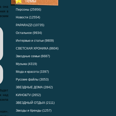
Темы
а она
Персоны (25956)
ния в
еским
Новости (12554)
PAPARAZZI (10735)
Остальное (9934)
Интервью и статьи (9809)
СВЕТСКАЯ ХРОНИКА (8604)
Звездные семьи (6687)
Музыка (4319)
Мода и красота (3397)
Русские файлы (3053)
ЗВЕЗДНЫЕ ДОМА (2842)
будет
х над
KИНО&TV (2652)
азила
ЗВЕЗДНЫЙ ОТДЫХ (2111)
Звезды и бренды (1257)
нная»,