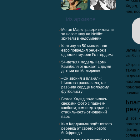
— сказ
Хадид, 
нее, по
Из архивов
Меган Маркл раскритиковали
за новое шоу на Netflix:
зрители в недоумении
Картину за 50 миллионов
евро повредил ребенок в
Затем 
одном из музеев Роттердама
чтобы в
54-летняя модель Наоми
«Утренн
Кэмпбелл отдыхает с двумя
такую п
детьми на Мальдивах
отдель
«Он звонил и плакал»:
настоящ
Шишкова рассказала, как
разбила сердце молодому
помога
футболисту
начинае
Белла Хадид поделилась
Бла
свежими фото с парнем-
рез
ковбоем, чем подтвердила
стабильность отношений
пары
В тот 
Ким Кардашьян ждёт пятого
пожерт
ребёнка от своего нового
фотогра
бойфренда
солнце