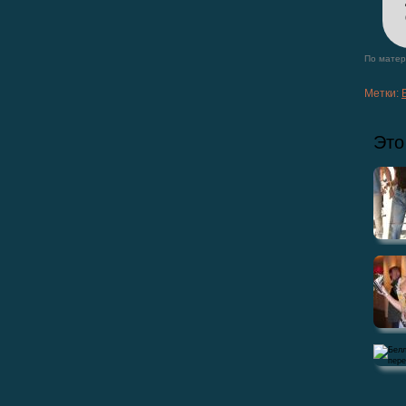
По матери
Метки:
Это